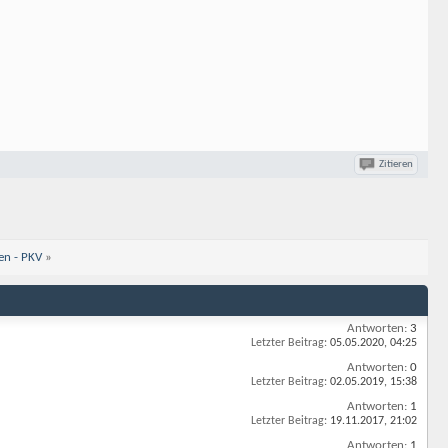
Zitieren
en - PKV
»
Antworten:
3
Letzter Beitrag:
05.05.2020,
04:25
Antworten:
0
Letzter Beitrag:
02.05.2019,
15:38
Antworten:
1
Letzter Beitrag:
19.11.2017,
21:02
Antworten:
1