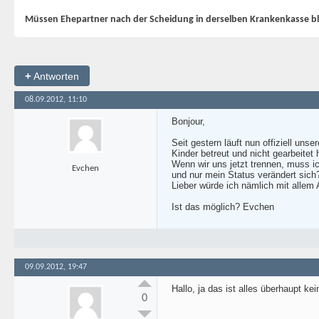
Müssen Ehepartner nach der Scheidung in derselben Krankenkasse b
+
Antworten
08.09.2012, 11:10
Bonjour,
Seit gestern läuft nun offiziell un
Kinder betreut und nicht gearbeitet 
Wenn wir uns jetzt trennen, muss i
Evchen
und nur mein Status verändert sich
Lieber würde ich nämlich mit allem
Ist das möglich? Evchen
09.09.2012, 19:47
Hallo, ja das ist alles überhaupt k
0