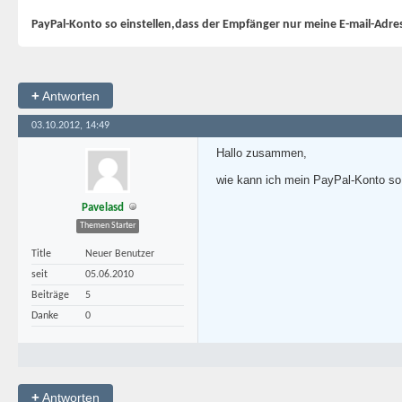
PayPal-Konto so einstellen,dass der Empfänger nur meine E-mail-Adres
+
Antworten
03.10.2012, 14:49
Hallo zusammen,
wie kann ich mein PayPal-Konto so
Pavelasd
Themen Starter
Title
Neuer Benutzer
seit
05.06.2010
Beiträge
5
Danke
0
+
Antworten