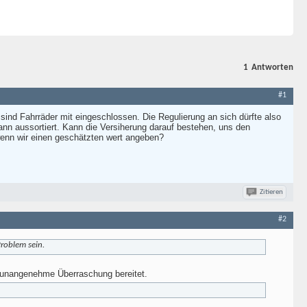
1
Antworten
#1
nd Fahrräder mit eingeschlossen. Die Regulierung an sich dürfte also
wann aussortiert. Kann die Versiherung darauf bestehen, uns den
wenn wir einen geschätzten wert angeben?
Zitieren
#2
Problem sein.
e unangenehme Überraschung bereitet.