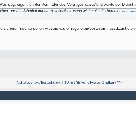
as sagt eigentlich der Vermittler des Vertrages dazu?Und wurde der Diebstah
ehen, uns den Schaden nur dann zu ersetzen, wenn wir ihr eine Rechnug mit dem Kauf
r Versicherer möchte schon wissen,was er regulieren/bezahlen muss.Existiere
«
Risikolebensv.-/Restschuldv.
|
BU mit Risiko teilweise kündbar???
»