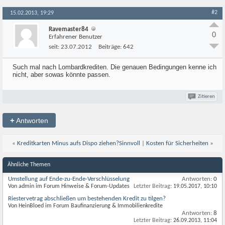
#2
15.02.2013, 19:29
Ravemaster84
0
Erfahrener Benutzer
seit:
23.07.2012
Beiträge:
642
Such mal nach Lombardkrediten. Die genauen Bedingungen kenne ich
nicht, aber sowas könnte passen.
Zitieren
+
Antworten
«
Kreditkarten Minus aufs Dispo ziehen?Sinnvoll
|
Kosten für Sicherheiten
»
Ähnliche Themen
Umstellung auf Ende-zu-Ende-Verschlüsselung
Antworten:
0
Von admin im Forum Hinweise & Forum-Updates
Letzter Beitrag:
19.05.2017,
10:10
Riestervetrag abschließen um bestehenden Kredit zu tilgen?
Von HeinBloed im Forum Baufinanzierung & Immobilienkredite
Antworten:
8
Letzter Beitrag:
26.09.2013,
11:04