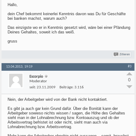
Hallo,
dein Chef bekommt keinerlei Kenntnis davon was Du für Geschäfte
bei banken machst, warum auch?
Das einzigste wo er in Kenntnis gesetzt wird, wäre bei einer Pfändung
Deines Gehaltes, soweit ich das weiß.
gruss
Zitieren
#3
13.04.2013, 19:19
Escorpio
0
Moderator
seit:
23.11.2009
Beiträge:
3.116
Nein, der Arbeitgeber wird von der Bank nicht kontaktiert.
Es gibt ja auch gar kein Grund dafür. Über die Bonität kann der
Arbeitgeber sowieso nichts wissen / sagen, die Höhe des Gehaltes
sieht man in der Lohnabrechnung bzw. Kontoauszug und ob der
Arbeitsvertrag befristet ist oder nicht, sieht man auch via
Lohnabrechnung bzw. Arbeitsvertrag.
Mehr kann der Arbeitgeber ohnehin nicht aussagen... somit, brauchst