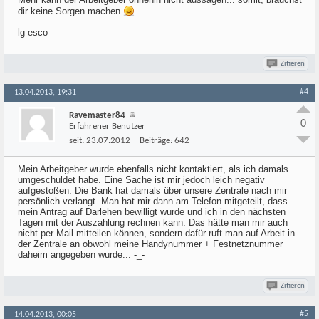
dir keine Sorgen machen
lg esco
Zitieren
#4
13.04.2013, 19:31
Ravemaster84
0
Erfahrener Benutzer
seit:
23.07.2012
Beiträge:
642
Mein Arbeitgeber wurde ebenfalls nicht kontaktiert, als ich damals
umgeschuldet habe. Eine Sache ist mir jedoch leich negativ
aufgestoßen: Die Bank hat damals über unsere Zentrale nach mir
persönlich verlangt. Man hat mir dann am Telefon mitgeteilt, dass
mein Antrag auf Darlehen bewilligt wurde und ich in den nächsten
Tagen mit der Auszahlung rechnen kann. Das hätte man mir auch
nicht per Mail mitteilen können, sondern dafür ruft man auf Arbeit in
der Zentrale an obwohl meine Handynummer + Festnetznummer
daheim angegeben wurde... -_-
Zitieren
#5
14.04.2013, 00:05