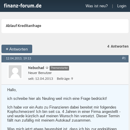
Was ist neu?
|
Login
Ablauf Kreditanfrage
4
Antworten
+
Antworten
#1
12.04.2013, 19:13
Nebuchad
Themenstarter
Neuer Benutzer
seit:
12.04.2013
Beiträge:
9
Hallo,
ich schreibe hier als Neuling weil mich eine Frage bedrückt!
Ich habe vor ein Auto zu Finanzieren dabei bereitet mir folgendes
Kopfschmerzen! Ich bin seit ca. 4 Jahren in einer Firma angestellt -
und wurde kürzlich auf meinen Wunsch hin versetzt. Dieser Termin
fällt nun zufällig mit meinem Autokauf zusammen.
Was mich jetzt etwas beunruhigt ist, dass ich bis zur endgültigen