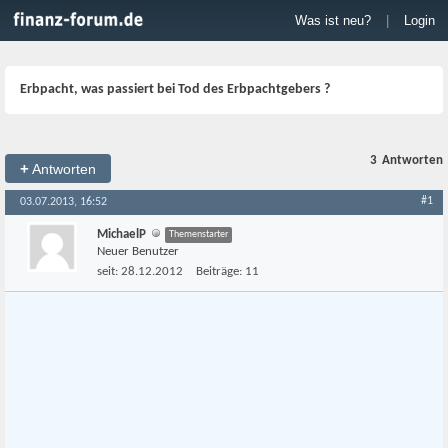
Was ist neu?
|
Login
Erbpacht, was passiert bei Tod des Erbpachtgebers ?
3
Antworten
+
Antworten
#1
03.07.2013, 16:52
MichaelP
Themenstarter
Neuer Benutzer
seit:
28.12.2012
Beiträge:
11