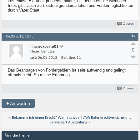
kostenlose Existenzgründerseminare, bei denen es alle wichtigen
Infos gibt, auch zu Existenzgründerdarlehen und Fördermöglichkeiten
durch Vater Staat.
Zitieren
#4
06.08.2013, 13:43
finanzexperte01
0
Neuer Benutzer
seit:
06.08.2013
Beiträge:
11
Das Beantragen von Fördergeldern ist sehr aufwendig und gelingt
oftmals nicht. So meine Erfahrung.
Zitieren
+
Antworten
«
Bekomme ich einen Kredit? Wenn ja wo?
|
AW: Ratenkreditversicherung
verweigert Auszahlung
»
Ähnliche Themen