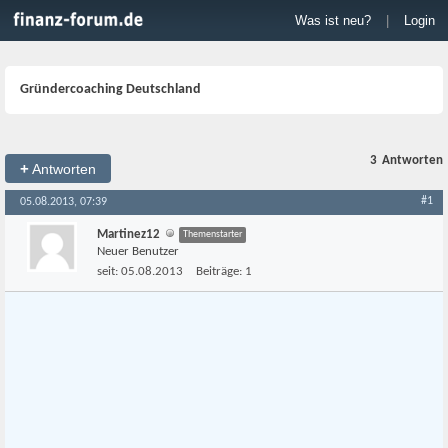
Was ist neu?
|
Login
Gründercoaching Deutschland
3
Antworten
+
Antworten
#1
05.08.2013, 07:39
Martinez12
Themenstarter
Neuer Benutzer
seit:
05.08.2013
Beiträge:
1