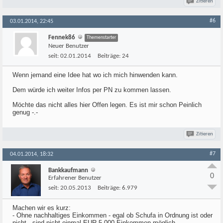
Zitieren
#6
03.01.2014, 22:45
Fennek86
Themenstarter
Neuer Benutzer
seit:
02.01.2014
Beiträge:
24
Wenn jemand eine Idee hat wo ich mich hinwenden kann.
Dem würde ich weiter Infos per PN zu kommen lassen.
Möchte das nicht alles hier Offen legen. Es ist mir schon Peinlich
genug -.-
Zitieren
#7
04.01.2014, 18:32
Bankkaufmann
0
Erfahrener Benutzer
seit:
20.05.2013
Beiträge:
6.979
Machen wir es kurz:
- Ohne nachhaltiges Einkommen - egal ob Schufa in Ordnung ist oder
nicht - sind nicht einmal EUR 5.000 Einkommen möglich.