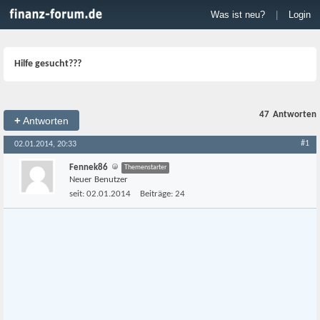
Was ist neu?
|
Login
Hilfe gesucht???
47
Antworten
+
Antworten
#1
02.01.2014, 20:33
Fennek86
Themenstarter
Neuer Benutzer
seit:
02.01.2014
Beiträge:
24