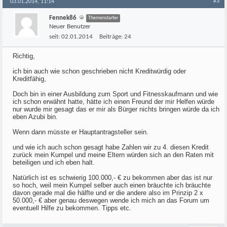
#3
03.01.2014, 11:14
Fennek86
Themenstarter
Neuer Benutzer
seit:
02.01.2014
Beiträge:
24
Richtig,
ich bin auch wie schon geschrieben nicht Kreditwürdig oder
Kreditfähig,
Doch bin in einer Ausbildung zum Sport und Fitnesskaufmann und wie
ich schon erwähnt hatte, hätte ich einen Freund der mir Helfen würde
nur wurde mir gesagt das er mir als Bürger nichts bringen würde da ich
eben Azubi bin.
Wenn dann müsste er Hauptantragsteller sein.
und wie ich auch schon gesagt habe Zahlen wir zu 4. diesen Kredit
zurück mein Kumpel und meine Eltern würden sich an den Raten mit
beteiligen und ich eben halt.
Natürlich ist es schwierig 100.000,- € zu bekommen aber das ist nur
so hoch, weil mein Kumpel selber auch einen bräuchte ich bräuchte
davon gerade mal die hälfte und er die andere also im Prinzip 2 x
50.000,- € aber genau deswegen wende ich mich an das Forum um
eventuell Hilfe zu bekommen. Tipps etc.