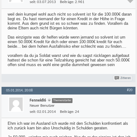
seit:
03.07.2013
Beiträge:
2.961
weil dein kumpel wohl auch nicht so solvent ist für die 100.000€ daran
liegt es. Du hast niemand der für einen Kredit in der Höhe in Frage
kommt. Aus dem grund ist es so schwer was zu finden. Vorallem da
deine Eltern auch nicht Bürgen könnten.
Das einzigste was dir helfen würde wenn jemand so solvent ist um
einen 50.000€ Kredit für dich oder einen 100.000€ kredit für euch
beide... bei dem hohen Ausfallrisiko eher schlecht was zu finden....
vorallem da du ja Soldat warst und wie du sagst rücklagen aufgebaut
hattest die schon für eine Teilzahlung gereicht hat aber noch 50.000€
offen sind muss es wohl eine große dummheit gewesen sein
Zitieren
#20
05.01.2014, 20:08
Fennek86
Themenstarter
Neuer Benutzer
seit:
02.01.2014
Beiträge:
24
Ehm ich war im Ausland ich wurde mit den Schulden konfrontiert als
ich zurück kam bin also Unschuldig in Schulden geraten.