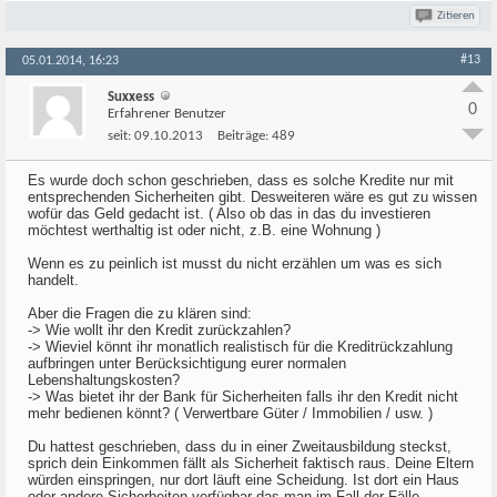
Zitieren
#13
05.01.2014, 16:23
Suxxess
0
Erfahrener Benutzer
seit:
09.10.2013
Beiträge:
489
Es wurde doch schon geschrieben, dass es solche Kredite nur mit
entsprechenden Sicherheiten gibt. Desweiteren wäre es gut zu wissen
wofür das Geld gedacht ist. ( Also ob das in das du investieren
möchtest werthaltig ist oder nicht, z.B. eine Wohnung )
Wenn es zu peinlich ist musst du nicht erzählen um was es sich
handelt.
Aber die Fragen die zu klären sind:
-> Wie wollt ihr den Kredit zurückzahlen?
-> Wieviel könnt ihr monatlich realistisch für die Kreditrückzahlung
aufbringen unter Berücksichtigung eurer normalen
Lebenshaltungskosten?
-> Was bietet ihr der Bank für Sicherheiten falls ihr den Kredit nicht
mehr bedienen könnt? ( Verwertbare Güter / Immobilien / usw. )
Du hattest geschrieben, dass du in einer Zweitausbildung steckst,
sprich dein Einkommen fällt als Sicherheit faktisch raus. Deine Eltern
würden einspringen, nur dort läuft eine Scheidung. Ist dort ein Haus
oder andere Sicherheiten verfügbar das man im Fall der Fälle