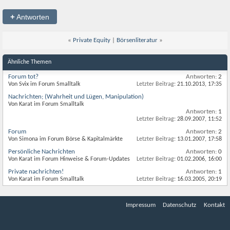
+
Antworten
«
Private Equity
|
Börsenliteratur
»
Ähnliche Themen
Forum tot?
Antworten:
2
Von Svix im Forum Smalltalk
Letzter Beitrag:
21.10.2013,
17:35
Nachrichten; (Wahrheit und Lügen, Manipulation)
Von Karat im Forum Smalltalk
Antworten:
1
Letzter Beitrag:
28.09.2007,
11:52
Forum
Antworten:
2
Von Simona im Forum Börse & Kapitalmärkte
Letzter Beitrag:
13.01.2007,
17:58
Persönliche Nachrichten
Antworten:
0
Von Karat im Forum Hinweise & Forum-Updates
Letzter Beitrag:
01.02.2006,
16:00
Private nachrichten!
Antworten:
1
Von Karat im Forum Smalltalk
Letzter Beitrag:
16.03.2005,
20:19
Impressum
Datenschutz
Kontakt