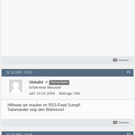
Zitieren
#2
22.10.2007, 19:10
Globalist
Themenstarter
Erfahrener Benutzer
seit:
19.05.2006
Beiträge:
966
Hilfeeee wir eraufen im RSS-Feed Sumpf!
Salamander stop den Wahnsinn!
Zitieren
#3