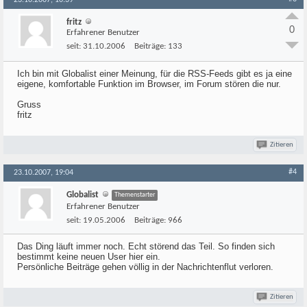
23.10.2007, 10:39
fritz
0
Erfahrener Benutzer
seit:
31.10.2006
Beiträge:
133
Ich bin mit Globalist einer Meinung, für die RSS-Feeds gibt es ja eine
eigene, komfortable Funktion im Browser, im Forum stören die nur.
Gruss
fritz
Zitieren
#4
23.10.2007, 19:04
Globalist
Themenstarter
Erfahrener Benutzer
seit:
19.05.2006
Beiträge:
966
Das Ding läuft immer noch. Echt störend das Teil. So finden sich
bestimmt keine neuen User hier ein.
Persönliche Beiträge gehen völlig in der Nachrichtenflut verloren.
Zitieren