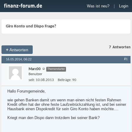
Was ist neu?
|
Login
Giro Konto und Dispo Frage?
7
Antworten
+
Antworten
#1
16.05.2014, 06:22
Marc00
Themenstarter
Benutzer
seit:
10.08.2013
Beiträge:
90
Hallo Forumgemeinde,
wie gehen Banken damit um wenn man einen nicht festen Rahmen
Kredit offen hat der ohne feste Laufzeitrückzahlung ist, und bei seiner
Hausbank einen Dispokredit für sein Giro Konto haben möchte....
Kriegt man den Dispo dann trotzdem bei seiner Bank?