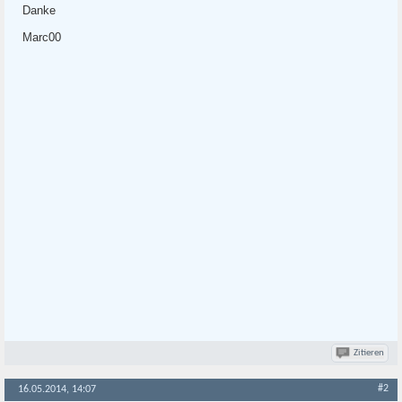
Danke
Marc00
Zitieren
#2
16.05.2014, 14:07