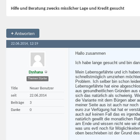
Hilfe und Beratung zwecks misslicher Lage und Kredit gesucht
+
Antworten
22.06.2014, 12:19
Hallo zusammen
Ich habe lange gesucht und bin dann
Mein Lebensgefährte und ich haben 
Dyshana
schnellstmöglich umziehen möchten
Themen Starter
Problem. Ich selber bin schon leid
Lebensgefährte hat eine abgeschlos
Title
Neuer Benutzer
aus gesundheitlichen Gründen aus d
sich das natürlich als schwierig. 
seit
22.06.2014
die Variante mit dem Bürgen aber a
Beiträge
3
meiner Seite aus ist auch nur noch
euro zur Verfügung hat hat er verst
Danke
0
auch auf keinen Fall das es irgend
natürlich gewillt die monatlichen R
am Ende und wissen nicht wie wir 
was uns evtl noch für Möglichkeite
oben beschrieben ist der Grund des