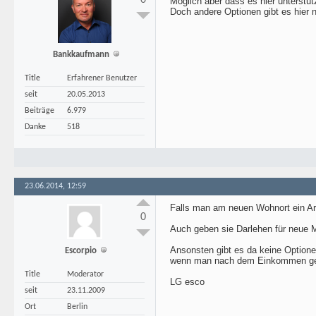
0
Möglich aber dass es hier unterstüt
Doch andere Optionen gibt es hier n
Bankkaufmann
Title
Erfahrener Benutzer
seit
20.05.2013
Beiträge
6.979
Danke
518
23.06.2014, 12:59
Falls man am neuen Wohnort ein Arb
0
Auch geben sie Darlehen für neue Mö
Ansonsten gibt es da keine Optione
Escorpio
wenn man nach dem Einkommen ge
Title
Moderator
LG esco
seit
23.11.2009
Ort
Berlin