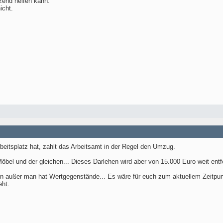
zend helfen kann.
icht.
eitsplatz hat, zahlt das Arbeitsamt in der Regel den Umzug.
bel und der gleichen... Dieses Darlehen wird aber von 15.000 Euro weit entfe
n außer man hat Wertgegenstände... Es wäre für euch zum aktuellem Zeitpunkt
ht.