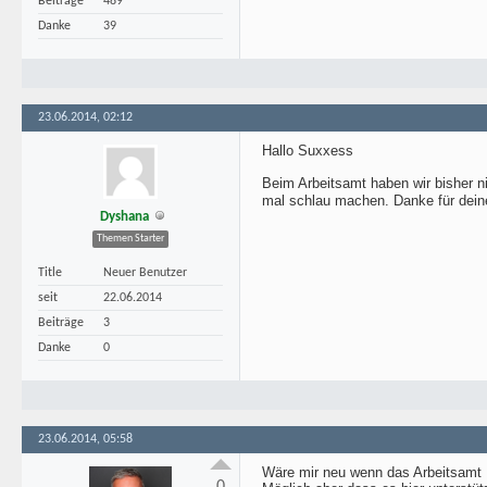
Beiträge
489
Danke
39
23.06.2014, 02:12
Hallo Suxxess
Beim Arbeitsamt haben wir bisher ni
mal schlau machen. Danke für dein
Dyshana
Themen Starter
Title
Neuer Benutzer
seit
22.06.2014
Beiträge
3
Danke
0
23.06.2014, 05:58
Wäre mir neu wenn das Arbeitsamt K