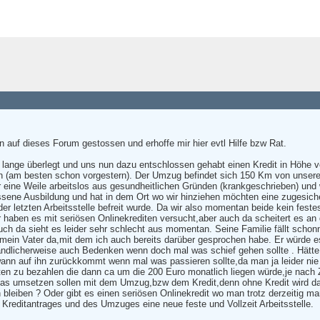
 auf dieses Forum gestossen und erhoffe mir hier evtl Hilfe bzw Rat.
lange überlegt und uns nun dazu entschlossen gehabt einen Kredit in Höhe v
 (am besten schon vorgestern). Der Umzug befindet sich 150 Km von unsere
er eine Weile arbeitslos aus gesundheitlichen Gründen (krankgeschrieben) u
sene Ausbildung und hat in dem Ort wo wir hinziehen möchten eine zugesicher
er letzten Arbeitsstelle befreit wurde. Da wir also momentan beide kein fes
Wir haben es mit seriösen Onlinekrediten versucht,aber auch da scheitert es
uch da sieht es leider sehr schlecht aus momentan. Seine Familie fällt scho
 mein Vater da,mit dem ich auch bereits darüber gesprochen habe. Er würde e
ändlicherweise auch Bedenken wenn doch mal was schief gehen sollte . Hätte e
wann auf ihn zurückkommt wenn mal was passieren sollte,da man ja leider nie 
aten zu bezahlen die dann ca um die 200 Euro monatlich liegen würde,je nach 
das umsetzen sollen mit dem Umzug,bzw dem Kredit,denn ohne Kredit wird d
n bleiben ? Oder gibt es einen seriösen Onlinekredit wo man trotz derzeiti
 Kreditantrages und des Umzuges eine neue feste und Vollzeit Arbeitsstelle.