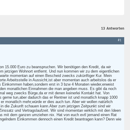
13
Antworten
#1
on 15.000 Euro zu beanspruchen. Wir benötigen den Kredit, da wir
m jetzigen Wohnort entfernt. Und nun kommen wir zu dem eigentlichen
nd warte momentan auf einen Bescheid zwecks zukünftiger Kur. Mein
te Arbeitsstelle in Aussicht,ist aber momentan auch arbeitslos da er
tes Einkommen haben,sondern erst in 3 bzw 4 Monaten wieder,erweist
 an den monatlichen Einnahmen die man angeben muss. Es gibt da noch
nmal weg zwecks Bürge,da er mit denen keinerlei Kontakt hat. Von
s gerne tun,aber dadurch das er Rentner ist und monatlich knapp 1000
r monatlich mehr,würde er dies auch tun. Aber wir wollen natürlich
in die Zukunft schauen kann.Aber zum jetzigen Zeitpunkt sind wir
Zinssatz und Vertragslaufzeit. Wir sind momentan wirklich mit den Ideen
as mit dem ganzen umziehen nix. Hat von euch evtl jemand einen Rat
g mangelndem Einkommen dennoch einen Kredit beantragen kann? Denn wie