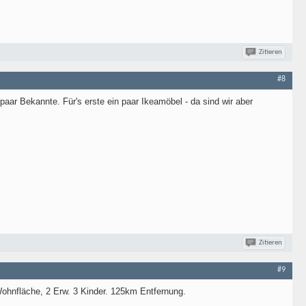
Zitieren
#8
aar Bekannte. Für's erste ein paar Ikeamöbel - da sind wir aber
Zitieren
#9
hnfläche, 2 Erw. 3 Kinder. 125km Entfernung.