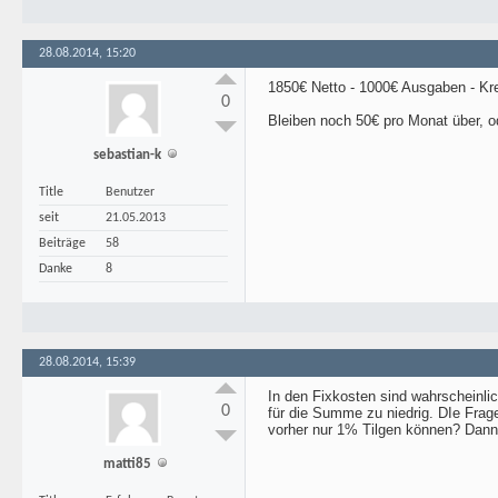
28.08.2014, 15:20
1850€ Netto - 1000€ Ausgaben - Kre
0
Bleiben noch 50€ pro Monat über, o
sebastian-k
Title
Benutzer
seit
21.05.2013
Beiträge
58
Danke
8
28.08.2014, 15:39
In den Fixkosten sind wahrscheinli
0
für die Summe zu niedrig. DIe Frag
vorher nur 1% Tilgen können? Dann
matti85