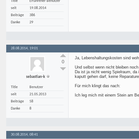
Title
Erfahrener Benutzer
seit
19.08.2014
Beiträge
386
Danke
29
28.08.2014, 19:01
Ja, Lebenshaltungskosten sind wohl 
0
Und selbst wenn nicht bleiben noch 
Da ist ja nicht wenig Spielraum, da 
kaputt gehen darf, keine Reparature
sebastian-k
Für mich klingt das nach:
Title
Benutzer
seit
21.05.2013
Ich leg mich mit einem Stein am Bei
Beiträge
58
Danke
8
30.08.2014, 08:41