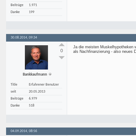
Beiträge
1.971
Danke
199
30.08.2014, 09:34
Ja die meisten Muskelhypotheken w
0
als Nachfinanzierung - also neues D
Bankkaufmann
Title
Erfahrener Benutzer
seit
20.05.2013
Beiträge
6.979
Danke
518
04.09.2014, 08:56