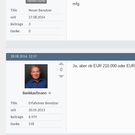
Themen Starter
mfg
Title
Neuer Benutzer
seit
27.08.2014
Beiträge
3
Danke
0
28.08.2014, 12:57
Ja, aber ob EUR 210.000 oder EUR 
0
Bankkaufmann
Title
Erfahrener Benutzer
seit
20.05.2013
Beiträge
6.979
Danke
518