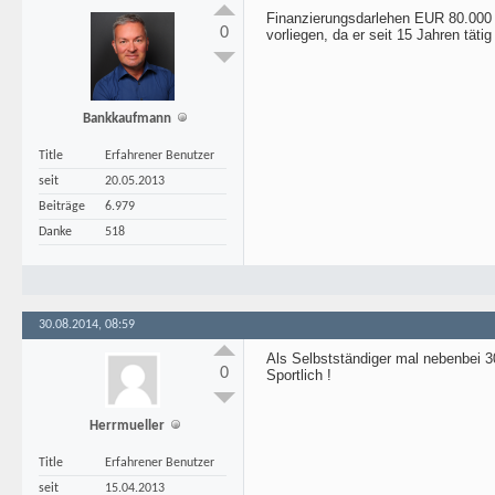
Finanzierungsdarlehen EUR 80.000 b
0
vorliegen, da er seit 15 Jahren tätig 
Bankkaufmann
Title
Erfahrener Benutzer
seit
20.05.2013
Beiträge
6.979
Danke
518
30.08.2014, 08:59
Als Selbstständiger mal nebenbei 
0
Sportlich !
Herrmueller
Title
Erfahrener Benutzer
seit
15.04.2013