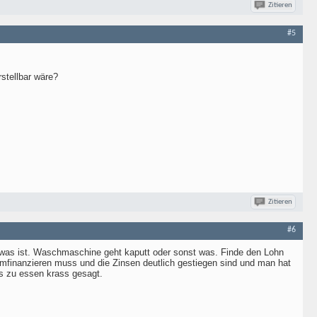
Zitieren
#5
stellbar wäre?
Zitieren
#6
l was ist. Waschmaschine geht kaputt oder sonst was. Finde den Lohn
Umfinanzieren muss und die Zinsen deutlich gestiegen sind und man hat
s zu essen krass gesagt.