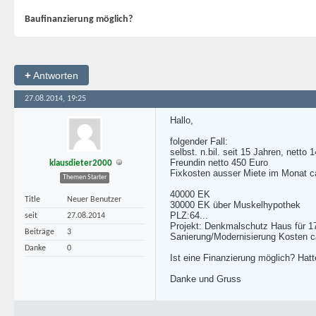
Baufinanzierung möglich?
+
Antworten
27.08.2014, 19:25
Hallo,
folgender Fall:
selbst. n.bil. seit 15 Jahren, netto 
Freundin netto 450 Euro
klausdieter2000
Fixkosten ausser Miete im Monat ca.
Themen Starter
40000 EK
Title
Neuer Benutzer
30000 EK über Muskelhypothek
PLZ:64...
seit
27.08.2014
Projekt: Denkmalschutz Haus für 17
Beiträge
3
Sanierung/Modernisierung Kosten ca
Danke
0
Ist eine Finanzierung möglich? Hat
Danke und Gruss