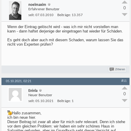
noelmaxim
0
Erfahrener Benutzer
seit:
07.03.2010
Beiträge:
13.357
Wenn der Eintrag gelöscht wird - was ich mir nicht vorstellen man
kann - dann haftet derjenige der eingetragen hat wieder für Schäden.
Es geht doch aber auch mit diesem Schaden, warum lassen Sie das
nicht von Experten prüfen?
Zitieren
#11
05.10.2021, 02:21
Enivla
0
Neuer Benutzer
seit:
05.10.2021
Beiträge:
1
Hallo zusammen,
ich bin neue hier.
Dieser Beitrag ist zwar alt aber für mich sehr relevant. Denn ich stehe
vor dem gleichen Problem: wir haben ein sehr schönes Haus in
Salzgitter gefunden, aber im Grundbuch seht dieser Verzicht auf