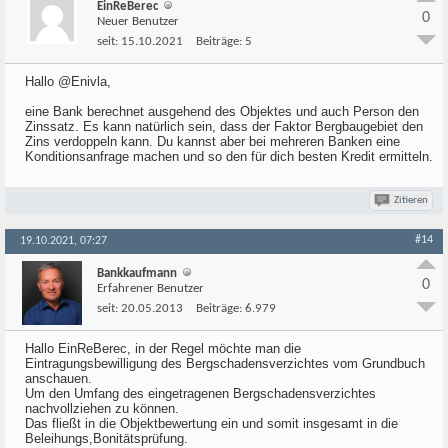
EinReBerec
0
Neuer Benutzer
seit:
15.10.2021
Beiträge:
5
Hallo @Enivla,
eine Bank berechnet ausgehend des Objektes und auch Person den
Zinssatz. Es kann natürlich sein, dass der Faktor Bergbaugebiet den
Zins verdoppeln kann. Du kannst aber bei mehreren Banken eine
Konditionsanfrage machen und so den für dich besten Kredit ermitteln.
Zitieren
#14
19.10.2021, 07:27
Bankkaufmann
0
Erfahrener Benutzer
seit:
20.05.2013
Beiträge:
6.979
Hallo EinReBerec, in der Regel möchte man die
Eintragungsbewilligung des Bergschadensverzichtes vom Grundbuch
anschauen.
Um den Umfang des eingetragenen Bergschadensverzichtes
nachvollziehen zu können.
Das fließt in die Objektbewertung ein und somit insgesamt in die
Beleihungs,Bonitätsprüfung.