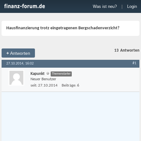
Was ist neu?
|
Login
Hausfinanzierung trotz eingetragenen Bergschadenverzicht?
13
Antworten
+
Antworten
#1
27.10.2014, 16:02
Kapunkt
Themenstarter
Neuer Benutzer
seit:
27.10.2014
Beiträge:
6