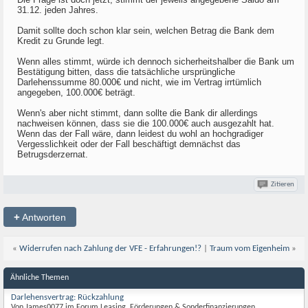
31.12. jeden Jahres.
Damit sollte doch schon klar sein, welchen Betrag die Bank dem
Kredit zu Grunde legt.
Wenn alles stimmt, würde ich dennoch sicherheitshalber die Bank um
Bestätigung bitten, dass die tatsächliche ursprüngliche
Darlehenssumme 80.000€ und nicht, wie im Vertrag irrtümlich
angegeben, 100.000€ beträgt.
Wenn's aber nicht stimmt, dann sollte die Bank dir allerdings
nachweisen können, dass sie die 100.000€ auch ausgezahlt hat.
Wenn das der Fall wäre, dann leidest du wohl an hochgradiger
Vergesslichkeit oder der Fall beschäftigt demnächst das
Betrugsderzernat.
Zitieren
+
Antworten
«
Widerrufen nach Zahlung der VFE - Erfahrungen!?
|
Traum vom Eigenheim
»
Ähnliche Themen
Darlehensvertrag: Rückzahlung
Von James0077 im Forum Leasing, Förderungen & Sonderfinanzierungen