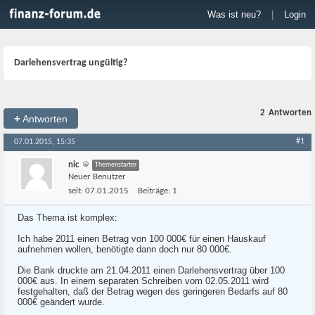
Was ist neu?
|
Login
Darlehensvertrag ungültig?
2
Antworten
+
Antworten
#1
07.01.2015, 15:35
nic
Themenstarter
Neuer Benutzer
seit:
07.01.2015
Beiträge:
1
Das Thema ist komplex:
Ich habe 2011 einen Betrag von 100 000€ für einen Hauskauf
aufnehmen wollen, benötigte dann doch nur 80 000€.
Die Bank druckte am 21.04.2011 einen Darlehensvertrag über 100
000€ aus. In einem separaten Schreiben vom 02.05.2011 wird
festgehalten, daß der Betrag wegen des geringeren Bedarfs auf 80
000€ geändert wurde.