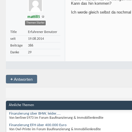
Kann das hin kommen?
Ich werde gleich selbst da nochmal
matti85
Themen Starter
Title
Erfahrener Benutzer
seit
19.08.2014
Beiträge
386
Danke
29
+
Antworten
Ähnliche Themen
Finanzierung über BHW, leider.....
Von berliner1973 im Forum Baufinanzierung & Immobilienkredite
Finanzierung EFH über 400.000 Euro
Von Owl-Printe im Forum Baufinanzierung & Immobilienkredite