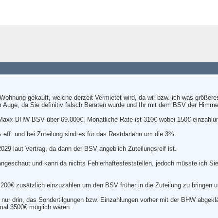
Wohnung gekauft, welche derzeit Vermietet wird, da wir bzw. ich was größer
im Auge, da Sie definitiv falsch Beraten wurde und Ihr mit dem BSV der Himme
DMaxx BHW BSV über 69.000€. Monatliche Rate ist 310€ wobei 150€ einzahlung
 eff. und bei Zuteilung sind es für das Restdarlehn um die 3%.
029 laut Vertrag, da dann der BSV angeblich Zuteilungsreif ist.
 angeschaut und kann da nichts Fehlerhaftesfeststellen, jedoch müsste ich Si
 200€ zusätzlich einzuzahlen um den BSV früher in die Zuteilung zu bringe
t nur drin, das Sondertilgungen bzw. Einzahlungen vorher mit der BHW abgekl
mal 3500€ möglich wären.