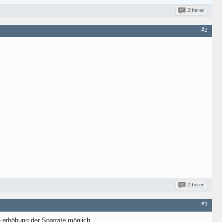
Zitieren
#2
Zitieren
#3
e erhöhung der Sparrate möglich.