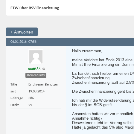
ETW über BSV Finanzierung
+
Antworten
06.01.2016, 07:56
Hallo zusammen,
meine Verlobte hat Ende 2013 eine 
Mir ist Ihre Finanzierung ein Dorn 
matti85
Es handelt sich hierbei um einen 
Themen Starter
Zwischenfinanzierung.
Zwischenfinanzierung läuft auf 2,9%
Title
Erfahrener Benutzer
Die Zwischenfinanzierung geht bis 2
seit
19.08.2014
Beiträge
386
Ich hab mir die Widerrufserklärung
bis der § im BGB greift.
Danke
29
Ansonsten hatten wir vor monatlich
Annahme richtig?
Desweiteren steht im Vertrag selbs
Hätte ja gedacht das 5% also Maxi