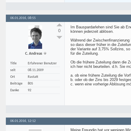
06.01.2016, 08:55
Im Bauspardarlehen sind Sie ab End
0
können jederzeit ablösen.
Während der Zwischenfinanzierung 
so dass dieser früher in die Zuteilu
der Variante auf 3,75% Sollzins, s
für die Zuteilung.
C. Andreas
Ob die frühere Zuteilung dann die 
Title
Erfahrener Benutzer
ich hier nicht beurteilen. d.h. Sie
seit
08.11.2009
a. ob eine frühere Zuteilung die Vor
Ort
Rastatt
b. oder ob der Zins bis 2029 festge
Beiträge
805
c. wenn eine vorherige Ablösung mö
Danke
92
06.01.2016, 12:12
Meine Freundin hat vor wenigen Min