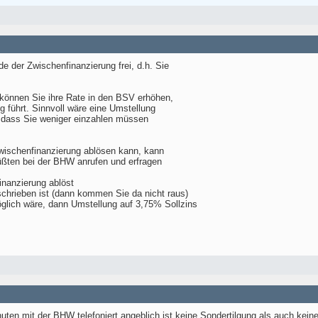
e der Zwischenfinanzierung frei, d.h. Sie
können Sie ihre Rate in den BSV erhöhen,
ng führt. Sinnvoll wäre eine Umstellung
o dass Sie weniger einzahlen müssen
Zwischenfinanzierung ablösen kann, kann
 müßten bei der BHW anrufen und erfragen
finanzierung ablöst
schrieben ist (dann kommen Sie da nicht raus)
glich wäre, dann Umstellung auf 3,75% Sollzins
uten mit der BHW telefoniert angeblich ist keine Sondertilgung als auch kein