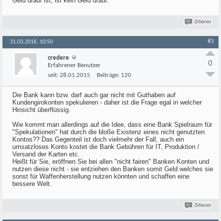
Geld drauf ist, ist kein Geld drauf.
Zitieren
#3
31.03.2016, 10:50
credere
0
Erfahrener Benutzer
seit:
28.01.2015
Beiträge:
120
Die Bank kann bzw. darf auch gar nicht mit Guthaben auf
Kundengirokonten spekulieren - daher ist die Frage egal in welcher
Hinsicht überflüssig.
Wie kommt man allerdings auf die Idee, dass eine Bank Spielraum für
"Spekulationen" hat durch die bloße Existenz eines nicht genutzten
Kontos?? Das Gegenteil ist doch vielmehr der Fall, auch ein
umsatzloses Konto kostet die Bank Gebühren für IT, Produktion /
Versand der Karten etc.
Heißt für Sie, eröffnen Sie bei allen "nicht fairen" Banken Konten und
nutzen diese nicht - sie entziehen den Banken somit Geld welches sie
sonst für Waffenherstellung nutzen könnten und schaffen eine
bessere Welt.
Zitieren