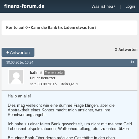
Was ist neu?
|
Login
Konto auf 0 - Kann die Bank trotzdem etwas tun?
3
Antworten
+
Antworten
#1
30.03.2016, 13:24
katlr
Themenstarter
Neuer Benutzer
seit:
30.03.2016
Beiträge:
1
Hallo an alle!
Dies mag vielleicht wie eine dumme Frage klingen, aber die
Abstraktheit eines Kontos macht mich unsicher, was ihre
Beantwortung angeht.
Ich habe zu einer fairen Bank gewechselt, um nicht mit meinem Geld
Lebensmittelspekulationen, Waffenherstellung, etc. zu unterstützen.
Bei einer Bank (über deren mögliche Geschäfte in den oben