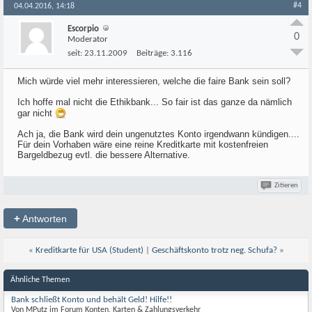
#4
04.04.2016, 14:18
Escorpio
0
Moderator
seit:
23.11.2009
Beiträge:
3.116
Mich würde viel mehr interessieren, welche die faire Bank sein soll?
Ich hoffe mal nicht die Ethikbank... So fair ist das ganze da nämlich
gar nicht
Ach ja, die Bank wird dein ungenutztes Konto irgendwann kündigen....
Für dein Vorhaben wäre eine reine Kreditkarte mit kostenfreien
Bargeldbezug evtl. die bessere Alternative.
Zitieren
+
Antworten
«
Kreditkarte für USA (Student)
|
Geschäftskonto trotz neg. Schufa?
»
Ähnliche Themen
Bank schließt Konto und behält Geld! Hilfe!!
Von MPutz im Forum Konten, Karten & Zahlungsverkehr