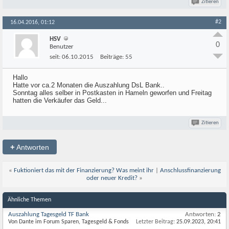
Zitieren
#2
16.04.2016, 01:12
HSV
0
Benutzer
seit:
06.10.2015
Beiträge:
55
Hallo
Hatte vor ca.2 Monaten die Auszahlung DsL Bank..
Sonntag alles selber in Postkasten in Hameln geworfen und Freitag
hatten die Verkäufer das Geld...
Zitieren
+
Antworten
«
Fuktioniert das mit der Finanzierung? Was meint ihr
|
Anschlussfinanzierung
oder neuer Kredit?
»
Ähnliche Themen
Auszahlung Tagesgeld TF Bank
Antworten:
2
Von Dante im Forum Sparen, Tagesgeld & Fonds
Letzter Beitrag:
25.09.2023,
20:41