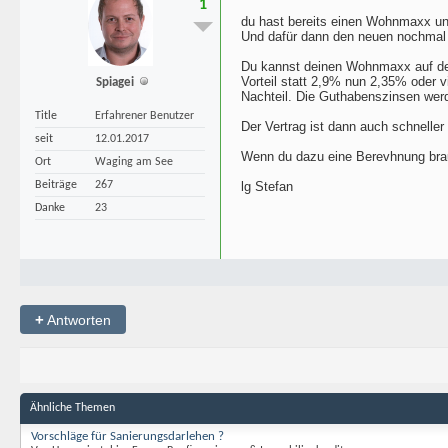
1
du hast bereits einen Wohnmaxx und
Und dafür dann den neuen nochmal m
Du kannst deinen Wohnmaxx auf de
Vorteil statt 2,9% nun 2,35% oder vi
Spiagei
Nachteil. Die Guthabenszinsen wer
Title
Erfahrener Benutzer
Der Vertrag ist dann auch schneller z
seit
12.01.2017
Wenn du dazu eine Berevhnung brau
Ort
Waging am See
Beiträge
267
lg Stefan
Danke
23
+
Antworten
Ähnliche Themen
Vorschläge für Sanierungsdarlehen ?