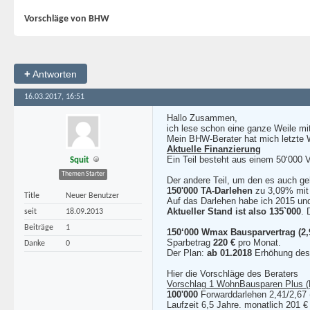
Vorschläge von BHW
+
Antworten
16.03.2017, 16:51
Hallo Zusammen,
ich lese schon eine ganze Weile mit
Mein BHW-Berater hat mich letzte W
Aktuelle Finanzierung
Ein Teil besteht aus einem 50‘000 V
Squit
Themen Starter
Der andere Teil, um den es auch geh
150'000 TA-Darlehen
zu 3,09% mi
Title
Neuer Benutzer
Auf das Darlehen habe ich 2015 und 
Aktueller Stand ist also 135`000
. 
seit
18.09.2013
Beiträge
1
150‘000 Wmax Bausparvertrag (2
Sparbetrag
220 €
pro Monat.
Danke
0
Der Plan:
ab 01.2018
Erhöhung des
Hier die Vorschläge des Beraters
Vorschlag 1 WohnBausparen Plus 
100'000
Forwarddarlehen 2,41/2,67 (
Laufzeit 6,5 Jahre. monatlich 201 €