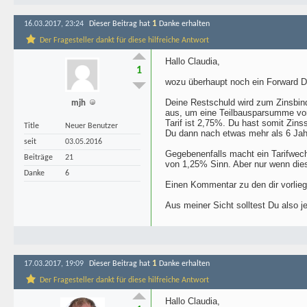
1
16.03.2017, 23:24
Dieser Beitrag hat
Danke erhalten
Der Fragesteller dankt für diese hilfreiche Antwort
Hallo Claudia,
1
wozu überhaupt noch ein Forward D
Deine Restschuld wird zum Zinsbind
mjh
aus, um eine Teilbausparsumme von
Tarif ist 2,75%. Du hast somit Zinss
Title
Neuer Benutzer
Du dann nach etwas mehr als 6 Jahr
seit
03.05.2016
Gegebenenfalls macht ein Tarifwechs
Beiträge
21
von 1,25% Sinn. Aber nur wenn dies
Danke
6
Einen Kommentar zu den dir vorliegen
Aus meiner Sicht solltest Du also j
1
17.03.2017, 19:09
Dieser Beitrag hat
Danke erhalten
Der Fragesteller dankt für diese hilfreiche Antwort
Hallo Claudia,