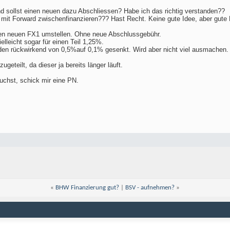
 sollst einen neuen dazu Abschliessen? Habe ich das richtig verstanden??
it Forward zwischenfinanzieren??? Hast Recht. Keine gute Idee, aber gute P
n neuen FX1 umstellen. Ohne neue Abschlussgebühr.
elleicht sogar für einen Teil 1,25%.
den rückwirkend von 0,5%auf 0,1% gesenkt. Wird aber nicht viel ausmachen.
ugeteilt, da dieser ja bereits länger läuft.
chst, schick mir eine PN.
«
BHW Finanzierung gut?
|
BSV - aufnehmen?
»