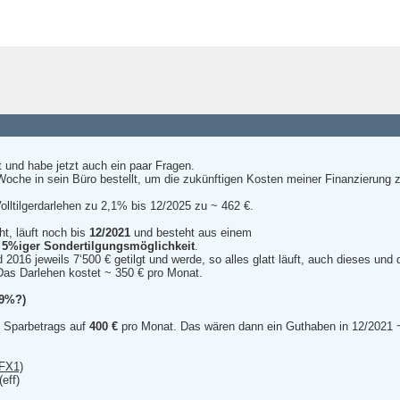
 und habe jetzt auch ein paar Fragen.
oche in sein Büro bestellt, um die zukünftigen Kosten meiner Finanzierung 
olltilgerdarlehen zu 2,1% bis 12/2025 zu ~ 462 €.
t, läuft noch bis
12/2021
und besteht aus einem
t
5%iger Sondertilgungsmöglichkeit
.
2016 jeweils 7‘500 € getilgt und werde, so alles glatt läuft, auch dieses und 
Das Darlehen kostet ~ 350 € pro Monat.
,9%?)
 Sparbetrags auf
400 €
pro Monat. Das wären dann ein Guthaben in 12/2021 ~
(FX1)
eff)