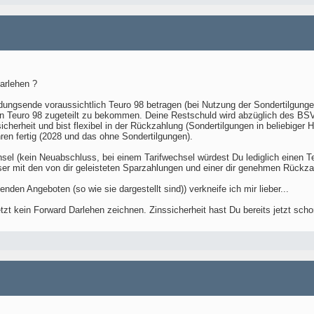
arlehen ?
ungsende voraussichtlich Teuro 98 betragen (bei Nutzung der Sondertilgungen
 Teuro 98 zugeteilt zu bekommen. Deine Restschuld wird abzüglich des BSV
icherheit und bist flexibel in der Rückzahlung (Sondertilgungen in beliebiger 
en fertig (2028 und das ohne Sondertilgungen).
el (kein Neuabschluss, bei einem Tarifwechsel würdest Du lediglich einen Tei
er mit den von dir geleisteten Sparzahlungen und einer dir genehmen Rückzah
den Angeboten (so wie sie dargestellt sind)) verkneife ich mir lieber...
etzt kein Forward Darlehen zeichnen. Zinssicherheit hast Du bereits jetzt scho