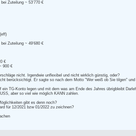
bei Zuteilung ~ 53‘770 €
eff)
bei Zuteilung ~ 49‘680 €
20 €
~ 900 €
rschläge nicht. Irgendwie unflexibel und nicht wirklich günstig, oder?
icht berücksichtigt. Er sagte so nach dem Motto "Wer weiß ob Sie tilgen" und
uf ein TG-Konto legen und mit dem was am Ende des Jahres übrigbleibt Darleh
USS, aber so viel wie möglich KANN zahlen.
Möglichkeiten gibt es denn noch?
orward für 12/2021 bzw 01/2022 zu zeichnen?
achen