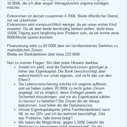
10.000€, die ich aber wegen Vertragskosten ungerne kündigen
möchte.
Einkommen ist derzeit zusammen 4.700€. Beide öffentlicher Dienst,
nur sie unbefristet.
Einkommen wird vorraussichtlich weniger, da wir unser erstes Kind
erwarten. Da wir aber beide berufstätig bleiben wollen, dürfe etwa
1000€ Tilgung auch langfristig kein Problem sein, da wir immer etwa
800€/Monat sparen konnten.
Finanzierung wäre zu 50.000€ über ein familieninternes Darlehen zu
marktüblichen Zinsen.
Bliebe ein Bankdarlehen über etwa 210.000€.
Nun zu meinen Fragen. Bin über jeden Hinweis dankbar.
Soweit ich weiß, sind die Darlehenszinsen günstiger je
höher das Eigenkapital. Die Bank berücksichtigt aber
wahrscheinlich nur unser eigenes, und nicht das von den
Eltern?
Die Lebensversicherung möchte ich ungerne auflösen
und wir haben zudem 20.000€ zu recht guten Zinsen
angelegt. Ist es möglich, diese Einlagen jeweils als
Sicherheit einzubringen, und sie als Eigenkapital zählen
zu lassen/ zu beleihen? Die Zinsen die wir daraus
bekommen, sind höher als der Darlehenszins.
Unsere Eigenkapitalquote (ohne Familiendarlehen) nach
NK ist nur 15% und ich bin befristet beschäftigt. Gibt
das Probleme, falls keiner bürgt?
Wir haben die Möglichkeit, gegen 1,500€ Gebühr die
Wohnung zu reservieren (wird angerechnet). Da die