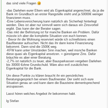
das sind viele Fragen
-das Darlehen eurer Eltern wird als Eigenkapital angerechnet, da ja die
Bank im Grundbuch an erster Rangstelle steht und ja 50000€ weniger
finanzieren muss.
-Eine Lebensversicherung kann natürlich als Sicherhejt hinterlegt
werden. Dies ist aber nur sinnvoll wenn sich daraus ein Zinsvorteil
ergibt. Das kann der der Berater sagen.
-Das mkt der Befristung ist für manche Banken ein Problem. Dafür
müsste ich aber die komplette Situation von euch kennen.
- Bevor ihr die Wohnung reserviert würde ich schnellstens einen
Baufiberater aufsuchen. Nicht das ihr dann keine Finanzierung
bekommt. Dann sind die 1500€ weg.
-KFW kann unter Umständen Sinn machen, weil msnche Banken
diese quasi als Eigenkapital ansetzen. = günstigerer Zins. Dafür
bräuchte es aber einer Beratung.
-2,7% ist natürlich zu teuer, aber Bausparkassen vergeben Darlehen
bis 30000 €ohne Grundschuld. Wäre also evtl zusätzliches
Eigenkapital für die Bank.
Um diese Punkte zu klären braucht ihr ein persönliches
Beratungsgespräch bei einem Baufinerater. Der sieht sich eure
Situation genau an und kann dann die Bausteine dementsprechend
anzupassen.
Lasst hören welches Angebot ihr bekommen habt.
lg Stefan