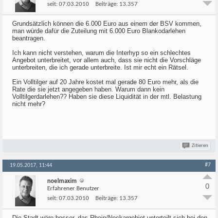
seit:
07.03.2010
Beiträge:
13.357
Grundsätzlich können die 6.000 Euro aus einem der BSV kommen,
man würde dafür die Zuteilung mit 6.000 Euro Blankodarlehen
beantragen.
Ich kann nicht verstehen, warum die Interhyp so ein schlechtes
Angebot unterbreitet, vor allem auch, dass sie nicht die Vorschläge
unterbreiten, die ich gerade unterbreite. Ist mir echt ein Rätsel.
Ein Volltilger auf 20 Jahre kostet mal gerade 80 Euro mehr, als die
Rate die sie jetzt angegeben haben. Warum dann kein
Volltilgerdarlehen?? Haben sie diese Liquidität in der mtl. Belastung
nicht mehr?
Zitieren
#7
19.05.2017, 11:44
noelmaxim
0
Erfahrener Benutzer
seit:
07.03.2010
Beiträge:
13.357
Die Stadt wäre besser, das Rhein/Neckargebiet unterteilt sich bei den