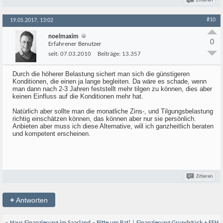
Zitieren
#10
19.05.2017, 13:02
noelmaxim
0
Erfahrener Benutzer
seit:
07.03.2010
Beiträge:
13.357
Durch die höherer Belastung sichert man sich die günstigeren
Konditionen, die einen ja lange begleiten. Da wäre es schade, wenn
man dann nach 2-3 Jahren feststellt mehr tilgen zu können, dies aber
keinen Einfluss auf die Konditionen mehr hat.
Natürlich aber sollte man die monatliche Zins-, und Tilgungsbelastung
richtig einschätzen können, das können aber nur sie persönlich.
Anbieten aber muss ich diese Alternative, will ich ganzheitlich beraten
und kompetent erscheinen.
Zitieren
+
Antworten
«
Haus Finanzierung im Saarland – Bitte um Rat!
|
Finanzierung Grundstück + EFH