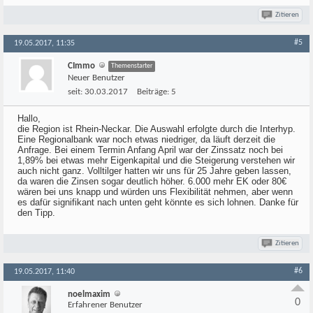
Zitieren
#5
19.05.2017, 11:35
CImmo
Themenstarter
Neuer Benutzer
seit:
30.03.2017
Beiträge:
5
Hallo,
die Region ist Rhein-Neckar. Die Auswahl erfolgte durch die Interhyp.
Eine Regionalbank war noch etwas niedriger, da läuft derzeit die
Anfrage. Bei einem Termin Anfang April war der Zinssatz noch bei
1,89% bei etwas mehr Eigenkapital und die Steigerung verstehen wir
auch nicht ganz. Volltilger hatten wir uns für 25 Jahre geben lassen,
da waren die Zinsen sogar deutlich höher. 6.000 mehr EK oder 80€
wären bei uns knapp und würden uns Flexibilität nehmen, aber wenn
es dafür signifikant nach unten geht könnte es sich lohnen. Danke für
den Tipp.
Zitieren
#6
19.05.2017, 11:40
noelmaxim
0
Erfahrener Benutzer