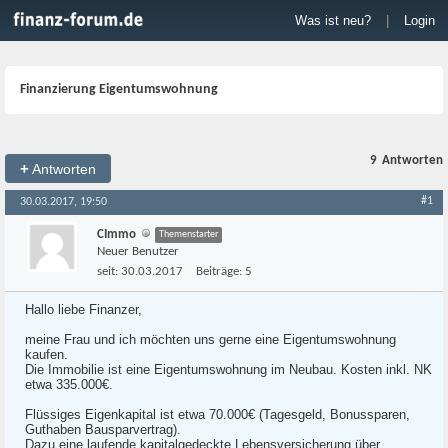
Was ist neu?
|
Login
Finanzierung Eigentumswohnung
9
Antworten
+
Antworten
#1
30.03.2017, 19:50
CImmo
Themenstarter
Neuer Benutzer
seit:
30.03.2017
Beiträge:
5
Hallo liebe Finanzer,
meine Frau und ich möchten uns gerne eine Eigentumswohnung
kaufen.
Die Immobilie ist eine Eigentumswohnung im Neubau. Kosten inkl. NK
etwa 335.000€.
Flüssiges Eigenkapital ist etwa 70.000€ (Tagesgeld, Bonussparen,
Guthaben Bausparvertrag).
Dazu eine laufende kapitalgedeckte Lebensversicherung über