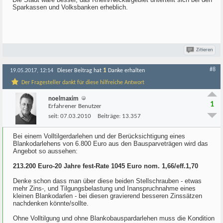
Sparkassen und Volksbanken erheblich.
Zitieren
#8
1
19.05.2017, 12:14
Dieser Beitrag hat
Danke erhalten
Der Fragesteller dankt für diese hilfreiche Antwort
noelmaxim
1
Erfahrener Benutzer
seit:
07.03.2010
Beiträge:
13.357
Bei einem Volltilgerdarlehen und der Berücksichtigung eines
Blankodarlehens von 6.800 Euro aus den Bausparveträgen wird das
Angebot so aussehen:
213.200 Euro-20 Jahre fest-Rate 1045 Euro nom. 1,66/eff.1,70
Denke schon dass man über diese beiden Stellschrauben - etwas
mehr Zins-, und Tilgungsbelastung und Inanspruchnahme eines
kleinen Blankodarlen - bei diesen gravierend besseren Zinssätzen
nachdenken könnte/sollte.
Ohne Volltilgung und ohne Blankobauspardarlehen muss die Kondition