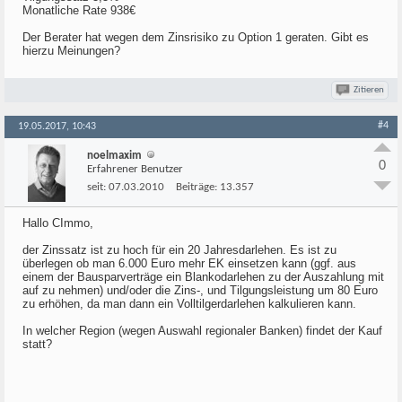
Monatliche Rate 938€
Der Berater hat wegen dem Zinsrisiko zu Option 1 geraten. Gibt es
hierzu Meinungen?
Zitieren
#4
19.05.2017, 10:43
noelmaxim
0
Erfahrener Benutzer
seit:
07.03.2010
Beiträge:
13.357
Hallo CImmo,
der Zinssatz ist zu hoch für ein 20 Jahresdarlehen. Es ist zu
überlegen ob man 6.000 Euro mehr EK einsetzen kann (ggf. aus
einem der Bausparverträge ein Blankodarlehen zu der Auszahlung mit
auf zu nehmen) und/oder die Zins-, und Tilgungsleistung um 80 Euro
zu erhöhen, da man dann ein Volltilgerdarlehen kalkulieren kann.
In welcher Region (wegen Auswahl regionaler Banken) findet der Kauf
statt?