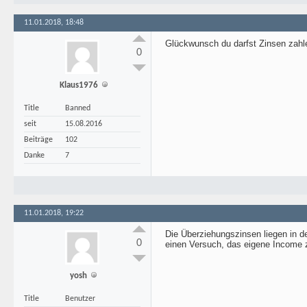
11.01.2018, 18:48
Glückwunsch du darfst Zinsen zahl
0
Klaus1976
Title
Banned
seit
15.08.2016
Beiträge
102
Danke
7
11.01.2018, 19:22
Die Überziehungszinsen liegen in d
0
einen Versuch, das eigene Income 
yosh
Title
Benutzer