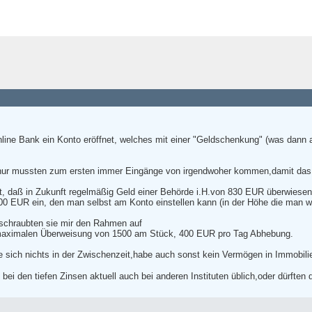
nline Bank ein Konto eröffnet, welches mit einer "Geldschenkung" (was dann
 nur mussten zum ersten immer Eingänge von irgendwoher kommen,damit das K
, daß in Zukunft regelmäßig Geld einer Behörde i.H.von 830 EUR überwiesen
 EUR ein, den man selbst am Konto einstellen kann (in der Höhe die man wil
schraubten sie mir den Rahmen auf
r maximalen Überweisung von 1500 am Stück, 400 EUR pro Tag Abhebung.
e sich nichts in der Zwischenzeit,habe auch sonst kein Vermögen in Immobili
i den tiefen Zinsen aktuell auch bei anderen Instituten üblich,oder dürften d