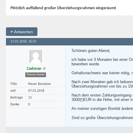
Plötzlich auffallend großer Überziehungsrahmen eingeräumt
+
Antworten
11.01.2018, 16:33
Schönen guten Abend,
ich habe vor 3 Monaten bei einer O
beworben wurde.
Cashman
Gehaltsnachweis war keiner nötig,
Themen Starter
Nach zwei Monaten gab ich bekannt
Title
Neuer Benutzer
Überziehungsrahmen von bis zu 1500
seit
07.01.2018
Nach dem ersten Zahlungseingang 
Beiträge
11
3000(!)EUR in die Höhe, mit eine
Danke
0
An meiner sonstigen Bonität ändert
Sind so große Überziehungsrahmen be