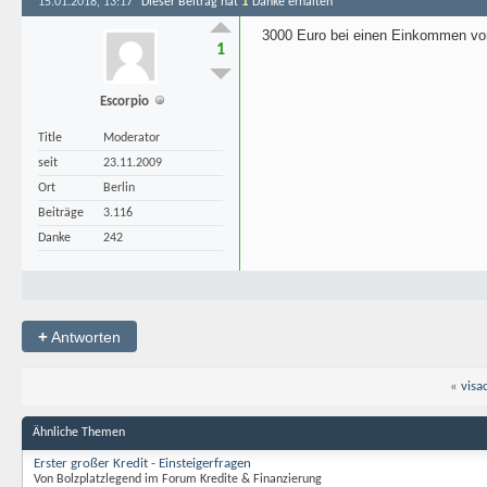
1
15.01.2018, 13:17
Dieser Beitrag hat
Danke erhalten
3000 Euro bei einen Einkommen von
1
Escorpio
Title
Moderator
seit
23.11.2009
Ort
Berlin
Beiträge
3.116
Danke
242
+
Antworten
«
visa
Ähnliche Themen
Erster großer Kredit - Einsteigerfragen
Von Bolzplatzlegend im Forum Kredite & Finanzierung