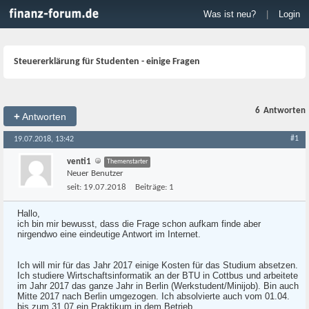
Was ist neu?
|
Login
Steuererklärung für Studenten - einige Fragen
6
Antworten
+
Antworten
#1
19.07.2018, 13:42
venti1
Themenstarter
Neuer Benutzer
seit:
19.07.2018
Beiträge:
1
Hallo,
ich bin mir bewusst, dass die Frage schon aufkam finde aber
nirgendwo eine eindeutige Antwort im Internet.
Ich will mir für das Jahr 2017 einige Kosten für das Studium absetzen.
Ich studiere Wirtschaftsinformatik an der BTU in Cottbus und arbeitete
im Jahr 2017 das ganze Jahr in Berlin (Werkstudent/Minijob). Bin auch
Mitte 2017 nach Berlin umgezogen. Ich absolvierte auch vom 01.04.
bis zum 31.07 ein Praktikum in dem Betrieb.