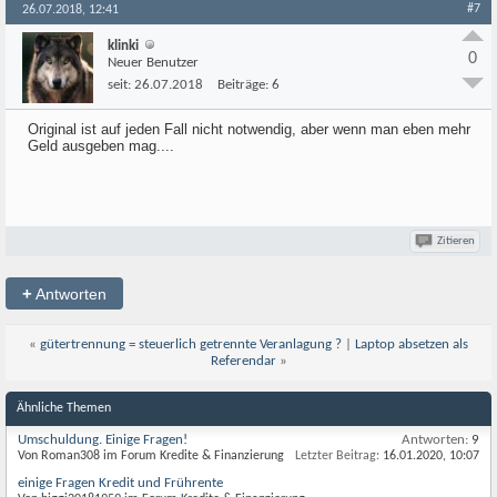
#7
26.07.2018, 12:41
klinki
0
Neuer Benutzer
seit:
26.07.2018
Beiträge:
6
Original ist auf jeden Fall nicht notwendig, aber wenn man eben mehr
Geld ausgeben mag....
Zitieren
+
Antworten
«
gütertrennung = steuerlich getrennte Veranlagung ?
|
Laptop absetzen als
Referendar
»
Ähnliche Themen
Umschuldung. Einige Fragen!
Antworten:
9
Von Roman308 im Forum Kredite & Finanzierung
Letzter Beitrag:
16.01.2020,
10:07
einige Fragen Kredit und Frührente