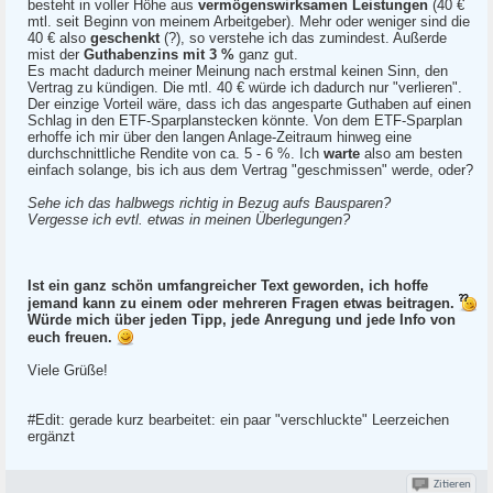
besteht in voller Höhe aus
vermögenswirksamen Leistungen
(40 €
mtl. seit Beginn von meinem Arbeitgeber). Mehr oder weniger sind die
40 € also
geschenkt
(?), so verstehe ich das zumindest. Außerde
mist der
Guthabenzins mit 3 %
ganz gut.
Es macht dadurch meiner Meinung nach erstmal keinen Sinn, den
Vertrag zu kündigen. Die mtl. 40 € würde ich dadurch nur "verlieren".
Der einzige Vorteil wäre, dass ich das angesparte Guthaben auf einen
Schlag in den ETF-Sparplanstecken könnte. Von dem ETF-Sparplan
erhoffe ich mir über den langen Anlage-Zeitraum hinweg eine
durchschnittliche Rendite von ca. 5 - 6 %. Ich
warte
also am besten
einfach solange, bis ich aus dem Vertrag "geschmissen" werde, oder?
Sehe ich das halbwegs richtig in Bezug aufs Bausparen?
Vergesse ich evtl. etwas in meinen Überlegungen?
Ist ein ganz schön umfangreicher Text geworden, ich hoffe
jemand kann zu einem oder mehreren Fragen etwas beitragen.
Würde mich über jeden Tipp, jede Anregung und jede Info von
euch freuen.
Viele Grüße!
#Edit: gerade kurz bearbeitet: ein paar "verschluckte" Leerzeichen
ergänzt
Zitieren