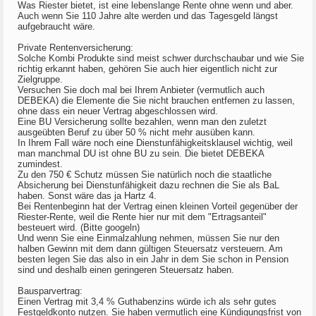
Was Riester bietet, ist eine lebenslange Rente ohne wenn und aber.
Auch wenn Sie 110 Jahre alte werden und das Tagesgeld längst
aufgebraucht wäre.
Private Rentenversicherung:
Solche Kombi Produkte sind meist schwer durchschaubar und wie Sie
richtig erkannt haben, gehören Sie auch hier eigentlich nicht zur
Zielgruppe.
Versuchen Sie doch mal bei Ihrem Anbieter (vermutlich auch
DEBEKA) die Elemente die Sie nicht brauchen entfernen zu lassen,
ohne dass ein neuer Vertrag abgeschlossen wird.
Eine BU Versicherung sollte bezahlen, wenn man den zuletzt
ausgeübten Beruf zu über 50 % nicht mehr ausüben kann.
In Ihrem Fall wäre noch eine Dienstunfähigkeitsklausel wichtig, weil
man manchmal DU ist ohne BU zu sein. Die bietet DEBEKA
zumindest.
Zu den 750 € Schutz müssen Sie natürlich noch die staatliche
Absicherung bei Dienstunfähigkeit dazu rechnen die Sie als BaL
haben. Sonst wäre das ja Hartz 4.
Bei Rentenbeginn hat der Vertrag einen kleinen Vorteil gegenüber der
Riester-Rente, weil die Rente hier nur mit dem "Ertragsanteil"
besteuert wird. (Bitte googeln)
Und wenn Sie eine Einmalzahlung nehmen, müssen Sie nur den
halben Gewinn mit dem dann gültigen Steuersatz versteuern. Am
besten legen Sie das also in ein Jahr in dem Sie schon in Pension
sind und deshalb einen geringeren Steuersatz haben.
Bausparvertrag:
Einen Vertrag mit 3,4 % Guthabenzins würde ich als sehr gutes
Festgeldkonto nutzen. Sie haben vermutlich eine Kündigungsfrist von