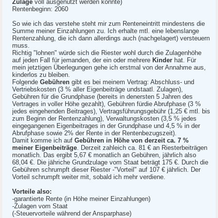
Zulage
voll ausgenutzt werden konnte)
Rentenbeginn: 2060
So wie ich das verstehe steht mir zum Renteneintritt mindestens die
Summe meiner Einzahlungen zu. Ich erhalte mtl. eine lebenslange
Rentenzahlung, die ich dann allerdings auch (nachgelagert) versteuern
muss.
Richtig "lohnen" würde sich die Riester wohl durch die Zulagenhöhe
auf jeden Fall für jemanden, der ein oder mehrere
Kinder
hat. Für
mein jetztigen Überlegungen gehe ich erstmal von der Annahme aus,
kinderlos zu bleiben.
Folgende
Gebühren
gibt es bei meinem Vertrag: Abschluss- und
Vertriebskosten (3 % aller Eigenbeiträge undstaatl. Zulagen),
Gebühren für die Grundphase (bereits in denersten 5 Jahren des
Vertrages in voller Höhe gezahlt), Gebühren fürdie Abrufphase (3 %
jedes eingehenden Beitrages), Vertragsführungsgebühr (1,25 € mtl. bis
zum Beginn der Rentenzahlung), Verwaltungskosten (3,5 % jedes
eingegangenen Eigenbeitrages in der Grundphase und 4,5 % in der
Abrufphase sowie 2% der Rente in der Rentenbezugszeit).
Damit komme ich auf
Gebühren in Höhe von derzeit ca. 7 %
meiner Eigenbeiträge
. Derzeit zahleich ca. 81 € an Riesterbeiträgen
monatlich. Das ergibt 5,67 € monatlich an Gebühren, jährlich also
68,04 €. Die jähriche Grundzulage vom Staat beträgt 175 €. Durch die
Gebühren schrumpft dieser Riester -"Vorteil" auf 107 € jährlich. Der
Vorteil schrumpft weiter mit, sobald ich mehr verdiene.
Vorteile also:
-garantierte Rente (in Höhe meiner Einzahlungen)
-Zulagen vom Staat
(-Steuervorteile während der Ansparphase)