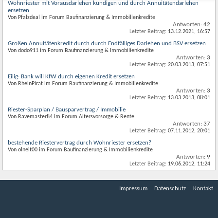
Wohnriester mit Vorausdarlehen kündigen und durch Annuitätendarlehen
ersetzen
Von Pfalzdeal im Forum Baufinanzierung & Immobilienkredite
Antworten:
42
Letzter Beitrag:
13.12.2021,
16:57
Großen Annuitätenkredit durch durch Endfälliges Darlehen und BSV ersetzen
Von dodo911 im Forum Baufinanzierung & Immobilienkredite
Antworten:
3
Letzter Beitrag:
20.03.2013,
07:51
Eilig: Bank will KfW durch eigenen Kredit ersetzen
Von RheinPirat im Forum Baufinanzierung & Immobilienkredite
Antworten:
3
Letzter Beitrag:
13.03.2013,
08:01
Riester-Sparplan / Bausparvertrag / Immobilie
Von Ravemaster84 im Forum Altersvorsorge & Rente
Antworten:
37
Letzter Beitrag:
07.11.2012,
20:01
bestehende Riestervertrag durch Wohnriester ersetzen?
Von olneit00 im Forum Baufinanzierung & Immobilienkredite
Antworten:
9
Letzter Beitrag:
19.06.2012,
11:24
Impressum
Datenschutz
Kontakt