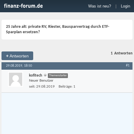
Was ist neu?
|
Login
25 Jahre alt: private RV, Riester, Bausparvertrag durch ETF-
Sparplan ersetzen?
1
Antworten
+
Antworten
#1
29.08.2019, 18:50
kofitech
Themenstarter
Neuer Benutzer
seit:
29.08.2019
Beiträge:
1