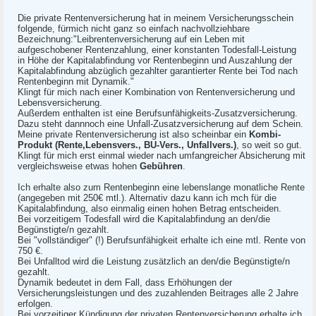
Die private Rentenversicherung hat in meinem Versicherungsschein
folgende, fürmich nicht ganz so einfach nachvollziehbare
Bezeichnung:"Leibrentenversicherung auf ein Leben mit
aufgeschobener Rentenzahlung, einer konstanten Todesfall-Leistung
in Höhe der Kapitalabfindung vor Rentenbeginn und Auszahlung der
Kapitalabfindung abzüglich gezahlter garantierter Rente bei Tod nach
Rentenbeginn mit Dynamik."
Klingt für mich nach einer Kombination von Rentenversicherung und
Lebensversicherung.
Außerdem enthalten ist eine Berufsunfähigkeits-Zusatzversicherung.
Dazu steht dannnoch eine Unfall-Zusatzversicherung auf dem Schein.
Meine private Rentenversicherung ist also scheinbar ein
Kombi-
Produkt (Rente,Lebensvers., BU-Vers., Unfallvers.)
, so weit so gut.
Klingt für mich erst einmal wieder nach umfangreicher Absicherung mit
vergleichsweise etwas hohen
Gebühren
.
Ich erhalte also zum Rentenbeginn eine lebenslange monatliche Rente
(angegeben mit 250€ mtl.). Alternativ dazu kann ich mch für die
Kapitalabfindung, also einmalig einen hohen Betrag entscheiden.
Bei vorzeitigem Todesfall wird die Kapitalabfindung an den/die
Begünstigte/n gezahlt.
Bei "vollständiger" (!) Berufsunfähigkeit erhalte ich eine mtl. Rente von
750 €.
Bei Unfalltod wird die Leistung zusätzlich an den/die Begünstigte/n
gezahlt.
Dynamik bedeutet in dem Fall, dass Erhöhungen der
Versicherungsleistungen und des zuzahlenden Beitrages alle 2 Jahre
erfolgen.
Bei vorzeitiger Kündigung der privaten Rentenversicherung erhalte ich