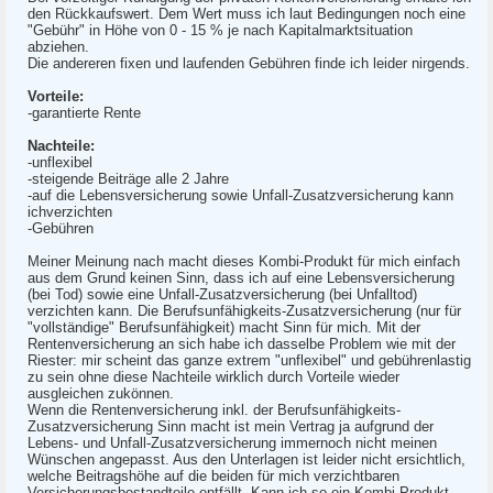
den Rückkaufswert. Dem Wert muss ich laut Bedingungen noch eine
"Gebühr" in Höhe von 0 - 15 % je nach Kapitalmarktsituation
abziehen.
Die andereren fixen und laufenden Gebühren finde ich leider nirgends.
Vorteile:
-garantierte Rente
Nachteile:
-unflexibel
-steigende Beiträge alle 2 Jahre
-auf die Lebensversicherung sowie Unfall-Zusatzversicherung kann
ichverzichten
-Gebühren
Meiner Meinung nach macht dieses Kombi-Produkt für mich einfach
aus dem Grund keinen Sinn, dass ich auf eine Lebensversicherung
(bei Tod) sowie eine Unfall-Zusatzversicherung (bei Unfalltod)
verzichten kann. Die Berufsunfähigkeits-Zusatzversicherung (nur für
"vollständige" Berufsunfähigkeit) macht Sinn für mich. Mit der
Rentenversicherung an sich habe ich dasselbe Problem wie mit der
Riester: mir scheint das ganze extrem "unflexibel" und gebührenlastig
zu sein ohne diese Nachteile wirklich durch Vorteile wieder
ausgleichen zukönnen.
Wenn die Rentenversicherung inkl. der Berufsunfähigkeits-
Zusatzversicherung Sinn macht ist mein Vertrag ja aufgrund der
Lebens- und Unfall-Zusatzversicherung immernoch nicht meinen
Wünschen angepasst. Aus den Unterlagen ist leider nicht ersichtlich,
welche Beitragshöhe auf die beiden für mich verzichtbaren
Versicherungsbestandteile entfällt. Kann ich so ein Kombi-Produkt