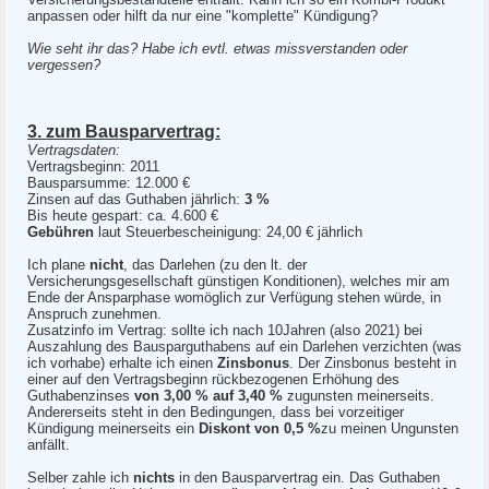
anpassen oder hilft da nur eine "komplette" Kündigung?
Wie seht ihr das? Habe ich evtl. etwas missverstanden oder
vergessen?
3. zum Bausparvertrag:
Vertragsdaten:
Vertragsbeginn: 2011
Bausparsumme: 12.000 €
Zinsen auf das Guthaben jährlich:
3 %
Bis heute gespart: ca. 4.600 €
Gebühren
laut Steuerbescheinigung: 24,00 € jährlich
Ich plane
nicht
, das Darlehen (zu den lt. der
Versicherungsgesellschaft günstigen Konditionen), welches mir am
Ende der Ansparphase womöglich zur Verfügung stehen würde, in
Anspruch zunehmen.
Zusatzinfo im Vertrag: sollte ich nach 10Jahren (also 2021) bei
Auszahlung des Bausparguthabens auf ein Darlehen verzichten (was
ich vorhabe) erhalte ich einen
Zinsbonus
. Der Zinsbonus besteht in
einer auf den Vertragsbeginn rückbezogenen Erhöhung des
Guthabenzinses
von 3,00 % auf 3,40 %
zugunsten meinerseits.
Andererseits steht in den Bedingungen, dass bei vorzeitiger
Kündigung meinerseits ein
Diskont von 0,5 %
zu meinen Ungunsten
anfällt.
Selber zahle ich
nichts
in den Bausparvertrag ein. Das Guthaben