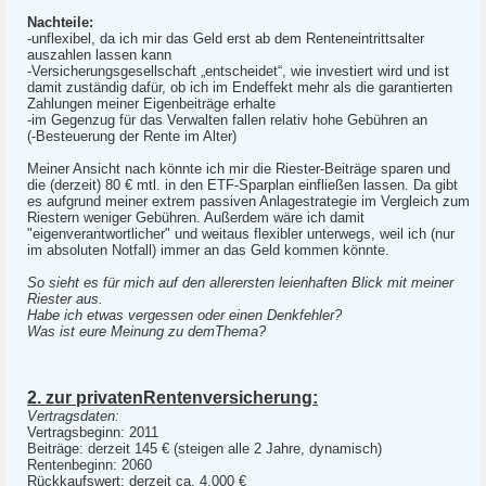
Nachteile:
-unflexibel, da ich mir das Geld erst ab dem Renteneintrittsalter
auszahlen lassen kann
-Versicherungsgesellschaft „entscheidet“, wie investiert wird und ist
damit zuständig dafür, ob ich im Endeffekt mehr als die garantierten
Zahlungen meiner Eigenbeiträge erhalte
-im Gegenzug für das Verwalten fallen relativ hohe Gebühren an
(-Besteuerung der Rente im Alter)
Meiner Ansicht nach könnte ich mir die Riester-Beiträge sparen und
die (derzeit) 80 € mtl. in den ETF-Sparplan einfließen lassen. Da gibt
es aufgrund meiner extrem passiven Anlagestrategie im Vergleich zum
Riestern weniger Gebühren. Außerdem wäre ich damit
"eigenverantwortlicher" und weitaus flexibler unterwegs, weil ich (nur
im absoluten Notfall) immer an das Geld kommen könnte.
So sieht es für mich auf den allerersten leienhaften Blick mit meiner
Riester aus.
Habe ich etwas vergessen oder einen Denkfehler?
Was ist eure Meinung zu demThema?
2. zur privatenRentenversicherung:
Vertragsdaten:
Vertragsbeginn: 2011
Beiträge: derzeit 145 € (steigen alle 2 Jahre, dynamisch)
Rentenbeginn: 2060
Rückkaufswert: derzeit ca. 4.000 €