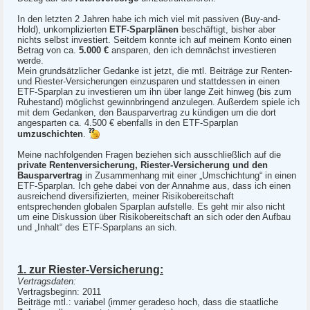
In den letzten 2 Jahren habe ich mich viel mit passiven (Buy-and-
Hold), unkomplizierten
ETF-Sparplänen
beschäftigt, bisher aber
nichts selbst investiert. Seitdem konnte ich auf meinem Konto einen
Betrag von ca.
5.000 €
ansparen, den ich demnächst investieren
werde.
Mein grundsätzlicher Gedanke ist jetzt, die mtl. Beiträge zur Renten-
und Riester-Versicherungen einzusparen und stattdessen in einen
ETF-Sparplan zu investieren um ihn über lange Zeit hinweg (bis zum
Ruhestand) möglichst gewinnbringend anzulegen. Außerdem spiele ich
mit dem Gedanken, den Bausparvertrag zu kündigen um die dort
angesparten ca. 4.500 € ebenfalls in den ETF-Sparplan
umzuschichten
.
Meine nachfolgenden Fragen beziehen sich ausschließlich auf die
private Rentenversicherung, Riester-Versicherung und den
Bausparvertrag
in Zusammenhang mit einer „Umschichtung“ in einen
ETF-Sparplan. Ich gehe dabei von der Annahme aus, dass ich einen
ausreichend diversifizierten, meiner Risikobereitschaft
entsprechenden globalen Sparplan aufstelle. Es geht mir also nicht
um eine Diskussion über Risikobereitschaft an sich oder den Aufbau
und „Inhalt“ des ETF-Sparplans an sich.
1. zur Riester-Versicherung:
Vertragsdaten:
Vertragsbeginn: 2011
Beiträge mtl.: variabel (immer geradeso hoch, dass die staatliche