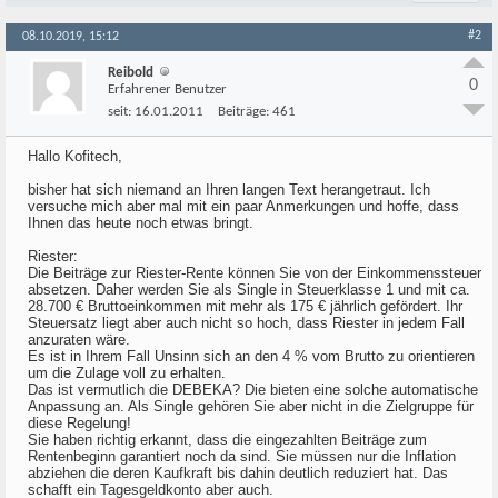
#2
08.10.2019, 15:12
Reibold
0
Erfahrener Benutzer
seit:
16.01.2011
Beiträge:
461
Hallo Kofitech,
bisher hat sich niemand an Ihren langen Text herangetraut. Ich
versuche mich aber mal mit ein paar Anmerkungen und hoffe, dass
Ihnen das heute noch etwas bringt.
Riester:
Die Beiträge zur Riester-Rente können Sie von der Einkommenssteuer
absetzen. Daher werden Sie als Single in Steuerklasse 1 und mit ca.
28.700 € Bruttoeinkommen mit mehr als 175 € jährlich gefördert. Ihr
Steuersatz liegt aber auch nicht so hoch, dass Riester in jedem Fall
anzuraten wäre.
Es ist in Ihrem Fall Unsinn sich an den 4 % vom Brutto zu orientieren
um die Zulage voll zu erhalten.
Das ist vermutlich die DEBEKA? Die bieten eine solche automatische
Anpassung an. Als Single gehören Sie aber nicht in die Zielgruppe für
diese Regelung!
Sie haben richtig erkannt, dass die eingezahlten Beiträge zum
Rentenbeginn garantiert noch da sind. Sie müssen nur die Inflation
abziehen die deren Kaufkraft bis dahin deutlich reduziert hat. Das
schafft ein Tagesgeldkonto aber auch.