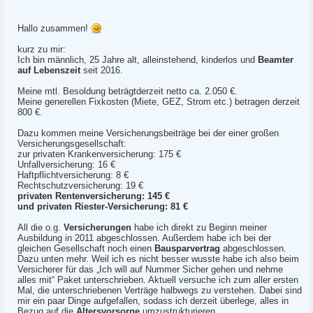
Hallo zusammen!
kurz zu mir:
Ich bin männlich, 25 Jahre alt, alleinstehend, kinderlos und
Beamter
auf Lebenszeit
seit 2016.
Meine mtl. Besoldung beträgtderzeit netto ca. 2.050 €.
Meine generellen Fixkosten (Miete, GEZ, Strom etc.) betragen derzeit
800 €.
Dazu kommen meine Versicherungsbeiträge bei der einer großen
Versicherungsgesellschaft:
zur privaten Krankenversicherung: 175 €
Unfallversicherung: 16 €
Haftpflichtversicherung: 8 €
Rechtschutzversicherung: 19 €
privaten Rentenversicherung: 145 €
und privaten Riester-Versicherung: 81 €
All die o.g.
Versicherungen
habe ich direkt zu Beginn meiner
Ausbildung in 2011 abgeschlossen. Außerdem habe ich bei der
gleichen Gesellschaft noch einen
Bausparvertrag
abgeschlossen.
Dazu unten mehr. Weil ich es nicht besser wusste habe ich also beim
Versicherer für das „Ich will auf Nummer Sicher gehen und nehme
alles mit“ Paket unterschrieben. Aktuell versuche ich zum aller ersten
Mal, die unterschriebenen Verträge halbwegs zu verstehen. Dabei sind
mir ein paar Dinge aufgefallen, sodass ich derzeit überlege, alles in
Bezug auf die
Altersvorsorge
umzustrukturieren.