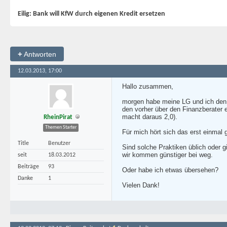
Eilig: Bank will KfW durch eigenen Kredit ersetzen
+
Antworten
12.03.2013, 17:00
Hallo zusammen,
morgen habe meine LG und ich den T
den vorher über den Finanzberater 
macht daraus 2,0).
RheinPirat
Themen Starter
Für mich hört sich das erst einmal
Title
Benutzer
Sind solche Praktiken üblich oder 
wir kommen günstiger bei weg.
seit
18.03.2012
Beiträge
93
Oder habe ich etwas übersehen?
Danke
1
Vielen Dank!