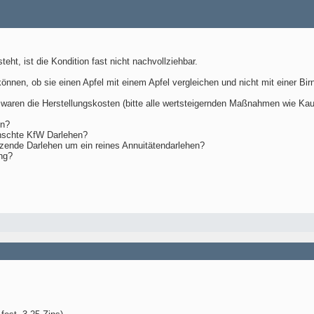
ht, ist die Kondition fast nicht nachvollziehbar.
en, ob sie einen Apfel mit einem Apfel vergleichen und nicht mit einer Birn
 waren die Herstellungskosten (bitte alle wertsteigernden Maßnahmen wie K
en?
nschte KfW Darlehen?
tzende Darlehen um ein reines Annuitätendarlehen?
ung?