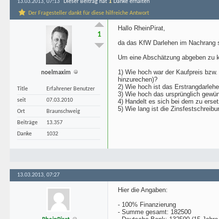
1
13.03.2013, 07:13
Dieser Beitrag hat
Danke erhalten
Der Fragesteller dankt für diese hilfreiche Antwort
Hallo RheinPirat,
1
da das KfW Darlehen im Nachrang ste
Um eine Abschätzung abgeben zu könn
1) Wie hoch war der Kaufpreis bzw.
noelmaxim
hinzurechen)?
2) Wie hoch ist das Erstrangdarleh
Title
Erfahrener Benutzer
3) Wie hoch das ursprünglich gewü
seit
07.03.2010
4) Handelt es sich bei dem zu erse
5) Wie lang ist die Zinsfestschreib
Ort
Braunschweig
Beiträge
13.357
Danke
1032
13.03.2013, 07:27
Hier die Angaben:
- 100% Finanzierung
- Summe gesamt: 182500