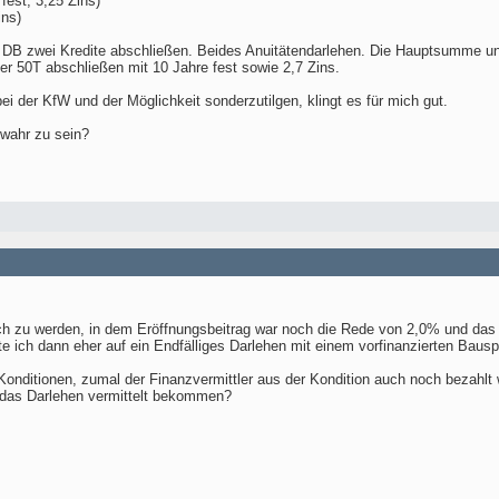
fest, 3,25 Zins)
ins)
 DB zwei Kredite abschließen. Beides Anuitätendarlehen. Die Hauptsumme und
er 50T abschließen mit 10 Jahre fest sowie 2,7 Zins.
ei der KfW und der Möglichkeit sonderzutilgen, klingt es für mich gut.
 wahr zu sein?
sch zu werden, in dem Eröffnungsbeitrag war noch die Rede von 2,0% und das h
e ich dann eher auf ein Endfälliges Darlehen mit einem vorfinanzierten Baus
 Konditionen, zumal der Finanzvermittler aus der Kondition auch noch bezahlt 
e das Darlehen vermittelt bekommen?