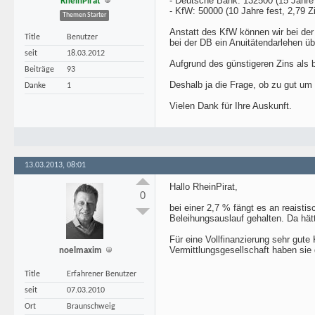
- Deutsche Bank: 132500 (15 Jahre 
RheinPirat
- KfW: 50000 (10 Jahre fest, 2,79 Z
Themen Starter
Anstatt des KfW können wir bei der
Title
Benutzer
bei der DB ein Anuitätendarlehen üb
seit
18.03.2012
Aufgrund des günstigeren Zins als b
Beiträge
93
Deshalb ja die Frage, ob zu gut um
Danke
1
Vielen Dank für Ihre Auskunft.
13.03.2013, 08:01
Hallo RheinPirat,
0
bei einer 2,7 % fängt es an reaisti
Beleihungsauslauf gehalten. Da hätt
Für eine Vollfinanzierung sehr gute
Vermittlungsgesellschaft haben si
noelmaxim
Title
Erfahrener Benutzer
seit
07.03.2010
Ort
Braunschweig