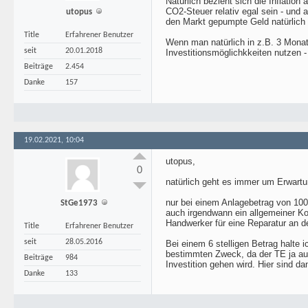
Natürlich bezieht sich die Inflatio
CO2-Steuer relativ egal sein - und 
utopus
den Markt gepumpte Geld natürlich 
Title
Erfahrener Benutzer
Wenn man natürlich in z.B. 3 Monat
seit
20.01.2018
Investitionsmöglichkkeiten nutzen
Beiträge
2.454
Danke
157
19.02.2021, 10:04
utopus,
0
natürlich geht es immer um Erwartu
nur bei einem Anlagebetrag von 100
StGe1973
auch irgendwann ein allgemeiner Kon
Handwerker für eine Reparatur an de
Title
Erfahrener Benutzer
seit
28.05.2016
Bei einem 6 stelligen Betrag halte 
bestimmten Zweck, da der TE ja auch
Beiträge
984
Investition gehen wird. Hier sind da
Danke
133