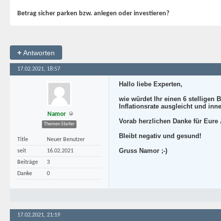
Betrag sicher parken bzw. anlegen oder investieren?
+
Antworten
17.02.2021, 18:57
Hallo liebe Experten,
wie würdet Ihr einen 6 stelligen 
Inflationsrate ausgleicht und in
Namor
Vorab herzlichen Danke für Eure
Themen Starter
Bleibt negativ und gesund!
Title
Neuer Benutzer
Gruss Namor ;-)
seit
16.02.2021
Beiträge
3
Danke
0
17.02.2021, 21:19