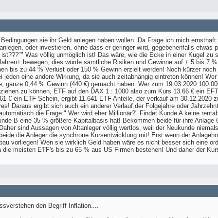
edingungen sie ihr Geld anlegen haben wollen. Da Frage ich mich ernsthaft:"
anlegen, oder investieren, ohne dass er geringer wird, gegebenenfalls etwas pl
st???"" Was völlig unmöglich ist! Das wäre, wie die Ecke in einer Kugel zu s
 Jahren+ bewegen, dies würde sämtliche Risiken und Gewinne auf + 5 bis 7 % p
en bis zu 44 % Verlust oder 150 % Gewinn erzielt werden! Noch kürzer noch
i jeden eine andere Wirkung, da sie auch zeitabhängig eintreten können! We
te, ganze 0,44 % Gewinn (440 €) gemacht haben. Wer zum 19.03.2020 100.000
ziehen zu können, ETF auf den DAX 1 : 1000 also zum Kurs 13.66 € ein EFT 
61 € ein ETF Schein, ergibt 11.641 ETF Anteile, der verkauf am 30.12.2020 z
es! Daraus ergibt sich auch ein anderer Verlauf der Folgejahre oder Jahrzehn
 automatisch die Frage:" Wer wird eher Millionär?" Findet Kunde A keine ren
Kunde B eine 35 % größere Kapitalbasis hat! Bekommen beide für ihre Anlage 
Daher sind Aussagen von Altanleger völlig wertlos, weil der Neukunde niema
eide die Anleger die synchrone Kursentwicklung mit! Erst wenn der Anlagehor
au vorliegen! Wen sie wirklich Geld haben wäre es nicht besser sich eine orden
 die meisten ETF's bis zu 65 % aus US Firmen bestehen! Und daher der Kurs 
sverstehen den Begriff Inflation....