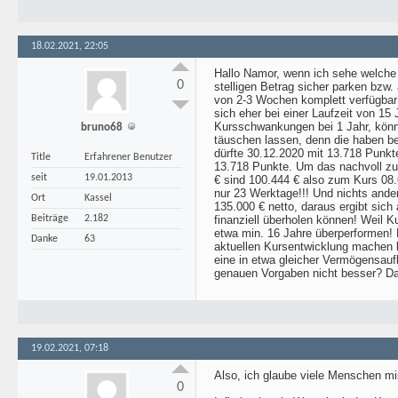
18.02.2021, 22:05
Hallo Namor, wenn ich sehe welche B
0
stelligen Betrag sicher parken bzw. 
von 2-3 Wochen komplett verfügbar i
sich eher bei einer Laufzeit von 15
Kursschwankungen bei 1 Jahr, könn
bruno68
täuschen lassen, denn die haben be
dürfte 30.12.2020 mit 13.718 Punk
Title
Erfahrener Benutzer
13.718 Punkte. Um das nachvoll zu
seit
19.01.2013
€ sind 100.444 € also zum Kurs 08.
nur 23 Werktage!!! Und nichts ander
Ort
Kassel
135.000 € netto, daraus ergibt sich
Beiträge
2.182
finanziell überholen können! Weil 
etwa min. 16 Jahre überperformen! 
Danke
63
aktuellen Kursentwicklung machen b
eine in etwa gleicher Vermögensaufb
genauen Vorgaben nicht besser? Da
19.02.2021, 07:18
Also, ich glaube viele Menschen mis
0