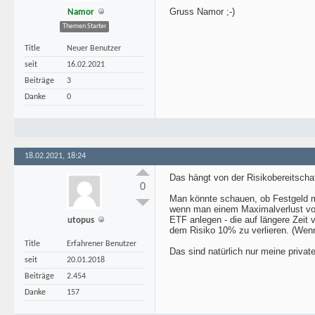
Gruss Namor ;-)
Namor
Themen Starter
Title
Neuer Benutzer
seit
16.02.2021
Beiträge
3
Danke
0
18.02.2021, 18:24
Das hängt von der Risikobereitschaf
0
Man könnte schauen, ob Festgeld mi
wenn man einem Maximalverlust von
ETF anlegen - die auf längere Zeit
utopus
dem Risiko 10% zu verlieren. (Wenn
Title
Erfahrener Benutzer
Das sind natürlich nur meine privat
seit
20.01.2018
Beiträge
2.454
Danke
157