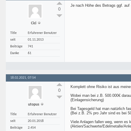
Je nach Höhe des Betrags ggf. auf 
0
Cici
Title
Erfahrener Benutzer
seit
01.11.2013
Beiträge
741
Danke
61
18.02.2021, 07:54
Komplett ohne Risiko ist aus meiner
0
Wobei man bei z.B. 500.000€ darauf
(Einlagensicherung)
utopus
Bei Tagesgeld hat man natürlich fast
(Bei z.B. 2% pro Jahr sind es bei 5
Title
Erfahrener Benutzer
seit
20.01.2018
Viele Anlagen fallen weg, wenn es k
(Aktien/Sachwerte/Edelmetalle/Anle
Beiträge
2.454