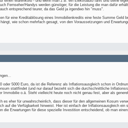
n auf einen Warenkorb - und wenn man z.B. ein Elektroauto fährt und seine ei
auch Fernseher/Handys werden günstiger, für die Leistung die man dafür erhäl
auch entsprechend teurer, da das Geld ja irgendwo hin "muss".
en für eine Kreditablösung eines Immobilienkredits eine feste Summe Geld b
 - hängt, wie schon mehrfach gesagt, von den Voraussetzungen und Erwartung
ngen...
0 oder 5000 Euro, da ist die Referenz als Inflationsausgleich schon in Ordn
sum stattfindet (und nur darauf bezieht sich die durchschnittliche Inflationsr
r Immobilie o.ä. Steht vielleicht heute noch nicht genau fest, aber als gener
ich es eher für unwahrscheinlich, dass dieser für den allgemeinen Kosum ver
 auf die Verfügbarkeit hinweist. Hier ist einfach der Inflationsausgleich ein 
nn die Erwartungen für diese spezielle Investition entscheidend, ob man einen Ka