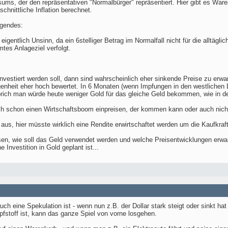
sums, der den repräsentativen "Normalbürger" repräsentiert. Hier gibt es Ware
hnittliche Inflation berechnet.
lgendes:
t eigentlich Unsinn, da ein 6stelliger Betrag im Normalfall nicht für die allt
mtes Anlageziel verfolgt.
nvestiert werden soll, dann sind wahrscheinlich eher sinkende Preise zu erw
enheit eher hoch bewertet. In 6 Monaten (wenn Impfungen in den westlichen L
prich man würde heute weniger Gold für das gleiche Geld bekommen, wie in de
tlich schon einen Wirtschaftsboom einpreisen, der kommen kann oder auch nich
us, hier müsste wirklich eine Rendite erwirtschaftet werden um die Kaufkraft
sen, wie soll das Geld verwendet werden und welche Preisentwicklungen erwar
 Investition in Gold geplant ist...
ch eine Spekulation ist - wenn nun z.B. der Dollar stark steigt oder sinkt ha
stoff ist, kann das ganze Spiel von vorne losgehen.