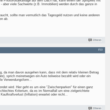
gene Photovoltaikanlage auf dem Dach hat, kann einem der Spritpreis mit
t - aber viele Sachwerte (z.B. Immobilien) werden durch das ganze in
raucht, sollte man vermutlich das Tagesgeld nutzen und keine anderen
en ab.
Zitieren
#10
ung, da man davon ausgehen kann, dass mit dem relativ kleinen Betrag
ate), sprich meinetwegen ein Auto teilweise bezahlt wird oder ein
elle Verwendungsform...
wendet wird. Hier geht es um eine "Zwischenparken" für einen ganz
schlechtes Kriterium, da es im Normalfall um eine zielgerichtete
ufkraftverlust (Inflation) erwartet oder nicht...
Zitieren