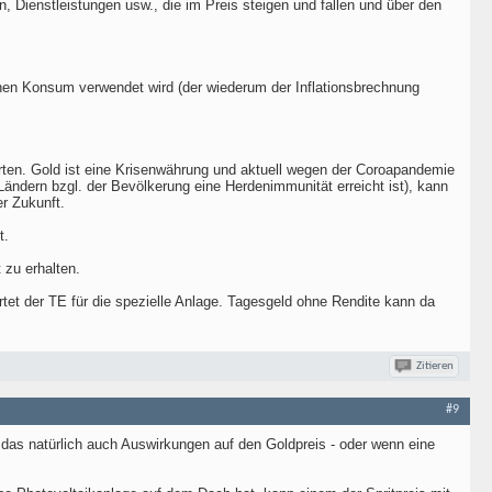
n, Dienstleistungen usw., die im Preis steigen und fallen und über den
äglichen Konsum verwendet wird (der wiederum der Inflationsbrechnung
arten. Gold ist eine Krisenwährung und aktuell wegen der Coroapandemie
ändern bzgl. der Bevölkerung eine Herdenimmunität erreicht ist), kann
r Zukunft.
t.
 zu erhalten.
tet der TE für die spezielle Anlage. Tagesgeld ohne Rendite kann da
Zitieren
#9
t das natürlich auch Auswirkungen auf den Goldpreis - oder wenn eine