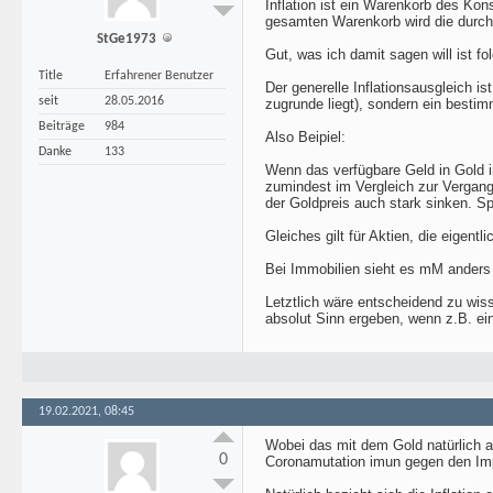
Inflation ist ein Warenkorb des Kon
gesamten Warenkorb wird die durchsc
StGe1973
Gut, was ich damit sagen will ist fo
Title
Erfahrener Benutzer
Der generelle Inflationsausgleich is
seit
28.05.2016
zugrunde liegt), sondern ein bestim
Beiträge
984
Also Beipiel:
Danke
133
Wenn das verfügbare Geld in Gold i
zumindest im Vergleich zur Vergang
der Goldpreis auch stark sinken. S
Gleiches gilt für Aktien, die eigen
Bei Immobilien sieht es mM anders a
Letztlich wäre entscheidend zu wis
absolut Sinn ergeben, wenn z.B. eine
19.02.2021, 08:45
Wobei das mit dem Gold natürlich au
0
Coronamutation imun gegen den Impf