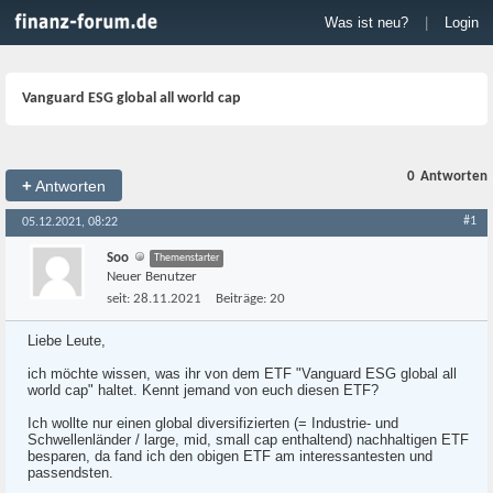
Was ist neu?
|
Login
Vanguard ESG global all world cap
0
Antworten
+
Antworten
#1
05.12.2021, 08:22
Soo
Themenstarter
Neuer Benutzer
seit:
28.11.2021
Beiträge:
20
Liebe Leute,
ich möchte wissen, was ihr von dem ETF "Vanguard ESG global all
world cap" haltet. Kennt jemand von euch diesen ETF?
Ich wollte nur einen global diversifizierten (= Industrie- und
Schwellenländer / large, mid, small cap enthaltend) nachhaltigen ETF
besparen, da fand ich den obigen ETF am interessantesten und
passendsten.