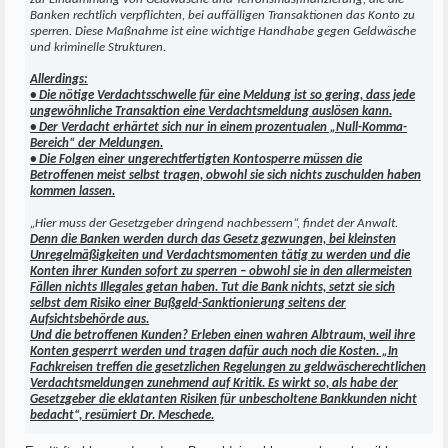
Banken rechtlich verpflichten, bei auffälligen Transaktionen das Konto zu
sperren. Diese Maßnahme ist eine wichtige Handhabe gegen Geldwäsche
und kriminelle Strukturen.
Allerdings:
• Die nötige Verdachtsschwelle für eine Meldung ist so gering, dass jede
ungewöhnliche Transaktion eine Verdachtsmeldung auslösen kann.
• Der Verdacht erhärtet sich nur in einem prozentualen „Null-Komma-
Bereich“ der Meldungen.
• Die Folgen einer ungerechtfertigten Kontosperre müssen die
Betroffenen meist selbst tragen, obwohl sie sich nichts zuschulden haben
kommen lassen.
„Hier muss der Gesetzgeber dringend nachbessern“, findet der Anwalt.
Denn die Banken werden durch das Gesetz gezwungen, bei kleinsten
Unregelmäßigkeiten und Verdachtsmomenten tätig zu werden und die
Konten ihrer Kunden sofort zu sperren – obwohl sie in den allermeisten
Fällen nichts Illegales getan haben. Tut die Bank nichts, setzt sie sich
selbst dem Risiko einer Bußgeld-Sanktionierung seitens der
Aufsichtsbehörde aus.
Und die betroffenen Kunden? Erleben einen wahren Albtraum, weil ihre
Konten gesperrt werden und tragen dafür auch noch die Kosten. „In
Fachkreisen treffen die gesetzlichen Regelungen zu geldwäscherechtlichen
Verdachtsmeldungen zunehmend auf Kritik. Es wirkt so, als habe der
Gesetzgeber die eklatanten Risiken für unbescholtene Bankkunden nicht
bedacht“, resümiert Dr. Meschede.