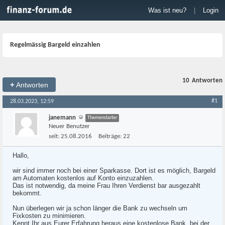
Was ist neu?
|
Login
Regelmässig Bargeld einzahlen
10
Antworten
+
Antworten
#1
28.03.2023, 12:59
janemann
Themenstarter
Neuer Benutzer
seit:
25.08.2016
Beiträge:
22
Hallo,
wir sind immer noch bei einer Sparkasse. Dort ist es möglich, Bargeld
am Automaten kostenlos auf Konto einzuzahlen.
Das ist notwendig, da meine Frau Ihren Verdienst bar ausgezahlt
bekommt.
Nun überlegen wir ja schon länger die Bank zu wechseln um
Fixkosten zu minimieren.
Kennt Ihr aus Eurer Erfahrung heraus eine kostenlose Bank, bei der