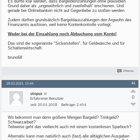
Es dürfte klar werden, dass Bargeldeinzahlungen ohne plausiblen
Grund daher als „ungewöhnlich und zweifelhaft“ erschienen. Und
gerade bei Onlinebanken nicht auf Gegenliebe zu stoßen werden.
Zudem dürften grundsätzlich Bargeldauszahlungen den Argwohn des
Finanzamts auslösen, weil keine Kontenkontrolle vorliegt.
Weder bei der Einzahlung noch Abbuchung vom Konto!
Das sind die sogenannte "Sickerstellen", für Geldwäsche und für
Schattenwirtschaft.
bruno68
Zitieren
#6
28.03.2023, 15:44
utopus
0
Erfahrener Benutzer
seit:
20.01.2018
Beiträge:
2.454
Wo bekommt man denn größere Mengen Bargeld? Trinkgeld?
Schwarzarbeit?
Teilweise geht das vielleicht auch mit einem kostenlosen Sparbuch?
Alternativ kann man natürlich auch (fast) alle alltäglichen Ausgaben