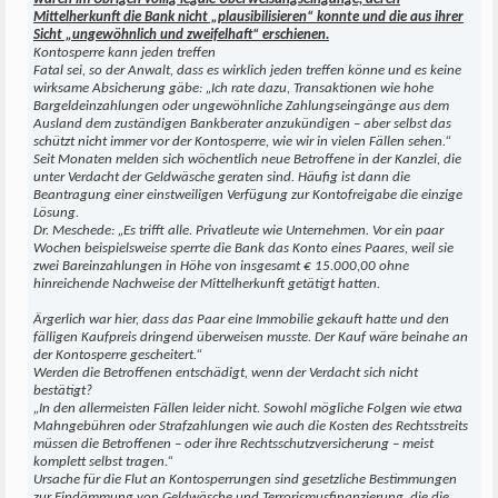
Mittelherkunft die Bank nicht „plausibilisieren“ konnte und die aus ihrer
Sicht „ungewöhnlich und zweifelhaft“ erschienen.
Kontosperre kann jeden treffen
Fatal sei, so der Anwalt, dass es wirklich jeden treffen könne und es keine
wirksame Absicherung gäbe: „Ich rate dazu, Transaktionen wie hohe
Bargeldeinzahlungen oder ungewöhnliche Zahlungseingänge aus dem
Ausland dem zuständigen Bankberater anzukündigen – aber selbst das
schützt nicht immer vor der Kontosperre, wie wir in vielen Fällen sehen.“
Seit Monaten melden sich wöchentlich neue Betroffene in der Kanzlei, die
unter Verdacht der Geldwäsche geraten sind. Häufig ist dann die
Beantragung einer einstweiligen Verfügung zur Kontofreigabe die einzige
Lösung.
Dr. Meschede: „Es trifft alle. Privatleute wie Unternehmen. Vor ein paar
Wochen beispielsweise sperrte die Bank das Konto eines Paares, weil sie
zwei Bareinzahlungen in Höhe von insgesamt € 15.000,00 ohne
hinreichende Nachweise der Mittelherkunft getätigt hatten.
Ärgerlich war hier, dass das Paar eine Immobilie gekauft hatte und den
fälligen Kaufpreis dringend überweisen musste. Der Kauf wäre beinahe an
der Kontosperre gescheitert.“
Werden die Betroffenen entschädigt, wenn der Verdacht sich nicht
bestätigt?
„In den allermeisten Fällen leider nicht. Sowohl mögliche Folgen wie etwa
Mahngebühren oder Strafzahlungen wie auch die Kosten des Rechtsstreits
müssen die Betroffenen – oder ihre Rechtsschutzversicherung – meist
komplett selbst tragen.“
Ursache für die Flut an Kontosperrungen sind gesetzliche Bestimmungen
zur Eindämmung von Geldwäsche und Terrorismusfinanzierung, die die