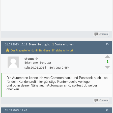
Zitieren
#2
1
28.03.2023, 13:12
Dieser Beitrag hat
Danke erhalten
Der Fragesteller dankt für diese hilfreiche Antwort
utopus
1
Erfahrener Benutzer
seit:
20.01.2018
Beiträge:
2.454
Die Automaten kenne ich von Commerzbank und Postbank auch - ob
für dein Kundenprofil hier günstige Kontomodelle vorliegen -
und ob in deiner Nähe auch Automaten sind, solltest du selber
checken.
Zitieren
#3
28.03.2023, 14:47