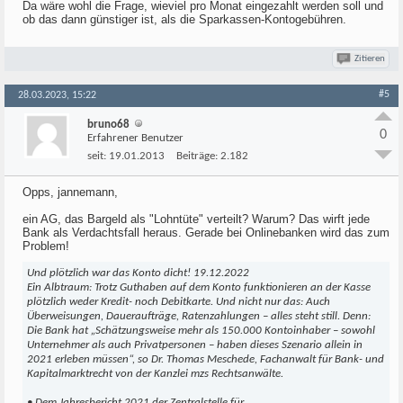
Da wäre wohl die Frage, wieviel pro Monat eingezahlt werden soll und
ob das dann günstiger ist, als die Sparkassen-Kontogebühren.
Zitieren
#5
28.03.2023, 15:22
bruno68
0
Erfahrener Benutzer
seit:
19.01.2013
Beiträge:
2.182
Opps, jannemann,
ein AG, das Bargeld als "Lohntüte" verteilt? Warum? Das wirft jede
Bank als Verdachtsfall heraus. Gerade bei Onlinebanken wird das zum
Problem!
Und plötzlich war das Konto dicht! 19.12.2022
Ein Albtraum: Trotz Guthaben auf dem Konto funktionieren an der Kasse
plötzlich weder Kredit- noch Debitkarte. Und nicht nur das: Auch
Überweisungen, Daueraufträge, Ratenzahlungen – alles steht still. Denn:
Die Bank hat „Schätzungsweise mehr als 150.000 Kontoinhaber – sowohl
Unternehmer als auch Privatpersonen – haben dieses Szenario allein in
2021 erleben müssen“, so Dr. Thomas Meschede, Fachanwalt für Bank- und
Kapitalmarktrecht von der Kanzlei mzs Rechtsanwälte.
• Dem Jahresbericht 2021 der Zentralstelle für