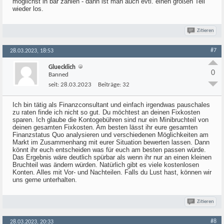
möglichst in bar zahlen - dann ist man auch evtl. einen großen Teil
wieder los.
Zitieren
#7
28.03.2023, 18:53
Gluecklich
0
Banned
seit:
28.03.2023
Beiträge:
32
Ich bin tätig als Finanzconsultant und einfach irgendwas pauschales
zu raten finde ich nicht so gut. Du möchtest an deinen Fixkosten
sparen. Ich glaube die Kontogebühren sind nur ein Minibruchteil von
deinen gesamten Fixkosten. Am besten lässt ihr eure gesamten
Finanzstatus Quo analysieren und verschiedenen Möglichkeiten am
Markt im Zusammenhang mit eurer Situation bewerten lassen. Dann
könnt ihr euch entscheiden was für euch am besten passen würde.
Das Ergebnis wäre deutlich spürbar als wenn ihr nur an einen kleinen
Bruchteil was ändern würden. Natürlich gibt es viele kostenlosen
Konten. Alles mit Vor- und Nachteilen. Falls du Lust hast, können wir
uns gerne unterhalten.
Zitieren
#8
28.03.2023, 20:33