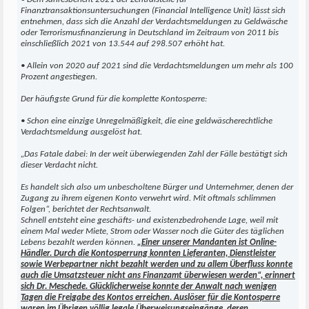
Finanztransaktionsuntersuchungen (Financial Intelligence Unit) lässt sich
entnehmen, dass sich die Anzahl der Verdachtsmeldungen zu Geldwäsche
oder Terrorismusfinanzierung in Deutschland im Zeitraum von 2011 bis
einschließlich 2021 von 13.544 auf 298.507 erhöht hat.
• Allein von 2020 auf 2021 sind die Verdachtsmeldungen um mehr als 100
Prozent angestiegen.
Der häufigste Grund für die komplette Kontosperre:
• Schon eine einzige Unregelmäßigkeit, die eine geldwäscherechtliche
Verdachtsmeldung ausgelöst hat.
„Das Fatale dabei: In der weit überwiegenden Zahl der Fälle bestätigt sich
dieser Verdacht nicht.
Es handelt sich also um unbescholtene Bürger und Unternehmer, denen der
Zugang zu ihrem eigenen Konto verwehrt wird. Mit oftmals schlimmen
Folgen“, berichtet der Rechtsanwalt.
Schnell entsteht eine geschäfts- und existenzbedrohende Lage, weil mit
einem Mal weder Miete, Strom oder Wasser noch die Güter des täglichen
Lebens bezahlt werden können.
„Einer unserer Mandanten ist Online-
Händler. Durch die Kontosperrung konnten Lieferanten, Dienstleister
sowie Werbepartner nicht bezahlt werden und zu allem Überfluss konnte
auch die Umsatzsteuer nicht ans Finanzamt überwiesen werden“, erinnert
sich Dr. Meschede. Glücklicherweise konnte der Anwalt nach wenigen
Tagen die Freigabe des Kontos erreichen. Auslöser für die Kontosperre
waren im Übrigen völlig legale Überweisungseingänge, deren