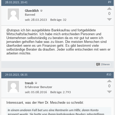
#9
28.03.2023, 20:41
Gluecklich
0
Banned
seit:
28.03.2023
Beiträge:
32
@utopus ich bin ausgebildete Bankkaufrau und fortgebildete
Wirtschaftsfachwirtin. Ich habe mich entschieden Personen und
Unternehmen selbstständig zu beraten da es mir gut tut wenn ich
jemanden geholfen habe was zu lösen. Die meisten Menschen sind
überfordert wenn es um Finanzen geht. Es gibt bestimmt viele
selbständige Berater da draußen. Jeder sollte entscheiden mit wem er
arbeiten möchte.
Zitieren
#10
29.03.2023, 06:35
tneub
0
Erfahrener Benutzer
seit:
05.08.2016
Beiträge:
2.793
Interessant, was der Herr Dr. Meschede so schreibt:
In einem anderen Fall bat uns eine Rentnerin um Hilfe, deren Konto
gesperrt wurde. Sie hatte von ihrem krebskranken Bruders zehnstelligen