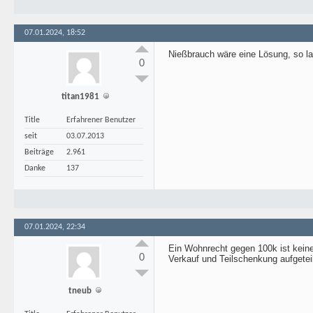
07.01.2024, 18:52
Nießbrauch wäre eine Lösung, so l
0
titan1981
Title
Erfahrener Benutzer
seit
03.07.2013
Beiträge
2.961
Danke
137
07.01.2024, 22:34
Ein Wohnrecht gegen 100k ist kei
0
Verkauf und Teilschenkung aufgeteilt.
tneub