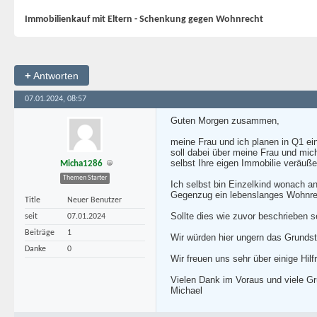
Immobilienkauf mit Eltern - Schenkung gegen Wohnrecht
+
Antworten
07.01.2024, 08:57
Guten Morgen zusammen,
meine Frau und ich planen in Q1 ei
soll dabei über meine Frau und mi
selbst Ihre eigen Immobilie veräu
Micha1286
Themen Starter
Ich selbst bin Einzelkind wonach a
Gegenzug ein lebenslanges Wohnrec
Title
Neuer Benutzer
Sollte dies wie zuvor beschrieben 
seit
07.01.2024
Beiträge
1
Wir würden hier ungern das Grundst
Danke
0
Wir freuen uns sehr über einige Hilf
Vielen Dank im Voraus und viele G
Michael