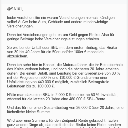
@SA101,
leider verstehen Sie nie warum Versicherungen niemals kündigen
sollte! Außer beim Auto, Gebäude und andere minderwichtige
Versicherungen.
Denn bei Versicherungen geht es um Geld gegen Risiko! Also für
geringe Beiträge hohe Versicherungsleistungen erhalten.
So wie bei der Unfall oder SBU mit dem ersten Beitrag, das Risiko
von 30 bis 40 Jahre für ein 50er und/der 100er € monatlich
abzusichern.
Denn ich sehe hier in Kassel, die Motorradfahrer, die ihr Bein oberhalb
des Knies verloren haben, und noch die nächsten 20 Jahre arbeiten
dürfen. Bei einem Unfall, sind Leistung bei der Gliedertaxe von 80 %
mit der Progression 500 % und 110.000 € Grundsumme eine
Unfallleistung von 440.000 € möglich, zusätzlich Beitragsfreie
Leistungen bis zu 100.000 €.
Hätte man dazu eine SBU in 2.000 € Rente bei ab 50 % Invalidität,
während für die letzten 20 Jahre eine 480.000 € SBU-Rente
Und das für nur einen Gesamtbeitrag von 36.000 € über 20 Jahre, eine
lächerliche kleine Summe.
Wird aber eine Summe x für den Zeitpunkt Rente gebraucht, laufen
ganz andere Dinge ab, das spielt die das Risiko keine Rolle, sondern