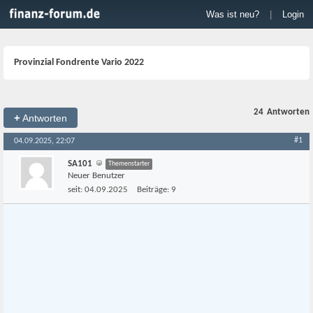
Was ist neu?
|
Login
Provinzial Fondrente Vario 2022
24
Antworten
+
Antworten
#1
04.09.2025, 22:07
SA101
Themenstarter
Neuer Benutzer
seit:
04.09.2025
Beiträge:
9