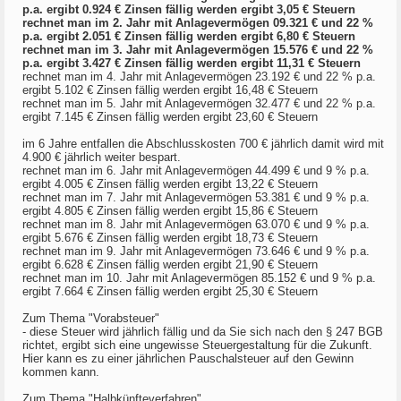
p.a. ergibt 0.924 € Zinsen fällig werden ergibt 3,05 € Steuern
rechnet man im 2. Jahr mit Anlagevermögen 09.321 € und 22 %
p.a. ergibt 2.051 € Zinsen fällig werden ergibt 6,80 € Steuern
rechnet man im 3. Jahr mit Anlagevermögen 15.576 € und 22 %
p.a. ergibt 3.427 € Zinsen fällig werden ergibt 11,31 € Steuern
rechnet man im 4. Jahr mit Anlagevermögen 23.192 € und 22 % p.a.
ergibt 5.102 € Zinsen fällig werden ergibt 16,48 € Steuern
rechnet man im 5. Jahr mit Anlagevermögen 32.477 € und 22 % p.a.
ergibt 7.145 € Zinsen fällig werden ergibt 23,60 € Steuern
im 6 Jahre entfallen die Abschlusskosten 700 € jährlich damit wird mit
4.900 € jährlich weiter bespart.
rechnet man im 6. Jahr mit Anlagevermögen 44.499 € und 9 % p.a.
ergibt 4.005 € Zinsen fällig werden ergibt 13,22 € Steuern
rechnet man im 7. Jahr mit Anlagevermögen 53.381 € und 9 % p.a.
ergibt 4.805 € Zinsen fällig werden ergibt 15,86 € Steuern
rechnet man im 8. Jahr mit Anlagevermögen 63.070 € und 9 % p.a.
ergibt 5.676 € Zinsen fällig werden ergibt 18,73 € Steuern
rechnet man im 9. Jahr mit Anlagevermögen 73.646 € und 9 % p.a.
ergibt 6.628 € Zinsen fällig werden ergibt 21,90 € Steuern
rechnet man im 10. Jahr mit Anlagevermögen 85.152 € und 9 % p.a.
ergibt 7.664 € Zinsen fällig werden ergibt 25,30 € Steuern
Zum Thema "Vorabsteuer"
- diese Steuer wird jährlich fällig und da Sie sich nach den § 247 BGB
richtet, ergibt sich eine ungewisse Steuergestaltung für die Zukunft.
Hier kann es zu einer jährlichen Pauschalsteuer auf den Gewinn
kommen kann.
Zum Thema "Halbkünfteverfahren"