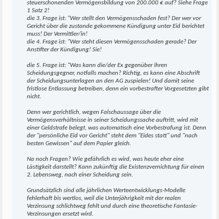
steuerschonenden Vermögensbildung von 200.000 € auf? Siehe Frage
1 Satz 2!
die 3. Frage ist: "Wer stellt den Vermögensschaden fest? Der wer vor
Gericht über die zustande gekommene Kündigung unter Eid berichtet
muss! Der Vermittler/in!
die 4. Frage ist: "Wer steht diesen Vermögensschaden gerade? Der
Anstifter der Kündigung! Sie!
die 5. Frage ist: "Was kann die/der Ex gegenüber ihren
Scheidungsgegner, notfalls machen? Richtig, es kann eine Abschrift
der Scheidungsunterlagen an den AG zuspielen! Und damit seine
fristlose Entlassung betreiben, denn ein vorbestrafter Vorgesetzten gibt
nicht.
Denn wer gerichtlich, wegen Falschaussage über die
Vermögensverhältnisse in seiner Scheidungssache auftritt, wird mit
einer Geldstrafe belegt, was automatisch eine Vorbestrafung ist. Denn
der "persönliche Eid vor Gericht" steht dem "Eides statt" und "nach
besten Gewissen" auf dem Papier gleich.
Na noch Fragen? Wie gefährlich es wird, was heute eher eine
Lästigkeit darstellt? Kann zukünftig die Existenzvernichtung für einen
2. Lebensweg, nach einer Scheidung sein.
Grundsätzlich sind alle jährlichen Werteentwicklungs-Modelle
fehlerhaft bis wertlos, weil die Unterjährigkeit mit der realen
Verzinsung schlichtweg fehlt und durch eine theoretische Fantasie-
Verzinsungen ersetzt wird.