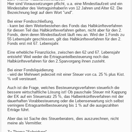
Hier sind Voraussetzungen pflicht, u.a. eine Mindestlaufzeit und ein
Mindestalter des Vertragsinhaber/in von 12 Jahren und Alter 62. Die
Bezeichnung liegt auf dem Wort "und".
Bei einer Fondsschließung,
- kann bei dem Weiterbestehen des Fonds das Halbkünfteverfahren
für diesen Teil das Halbkünfteverfahren gelten, nicht aber für den 2.
Fonds, denn deren Mindestlaufzeit läuft neu an. Wird der 1.Fonds zu
55 Lebensjahr geschlossen, gilt das Halbkünfteverfahren für den 2.
Fonds erst mit 67. Lebensjahr.
Eine erhebliche Finanzlücke, zwischen den 62 und 67. Lebensjahr
entsteht! Weil weder die Ertragsanteilbesteuerung noch das
Halbkünfteverfahren für den 2.Sparvorgang ihnen zusteht.
Bei einer Fondsliquidierung
- wird der Mehrwert jederzeit mit einer Steuer von ca. 25 % plus Kist.
% voll versteuert.
Auch ist die Frage, welches Besteuerungsverfahren steuerlich die
bessere wirtschaftliche Lösung ist! Ob pauschale Steuer mit Kappung
der EK auf ein Steuersatz 25 %, das Halbeinkünfteverfahren mit der
dauerhaften Vorabbesteuerung oder die Lebenserwartung sich selbst
verringere Ertragsanteilbesteuerung bis 1 % auf die ausgezahlten
Erträge führt.
Aber das ist Sache des Steuerberaters, dies auszurechnen, nicht
meine als Vermittler.
Zu Thema "Scheidung"