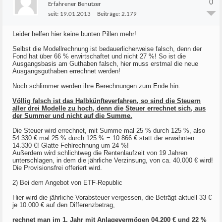
0
Erfahrener Benutzer
seit:
19.01.2013
Beiträge:
2.179
Leider helfen hier keine bunten Pillen mehr!
Selbst die Modellrechnung ist bedauerlicherweise falsch, denn der
Fond hat über 66 % erwirtschaftet und nicht 27 %! So ist die
Ausgangsbasis am Guthaben falsch, hier muss erstmal die neue
Ausgangsguthaben errechnet werden!
Noch schlimmer werden ihre Berechnungen zum Ende hin.
Völlig falsch ist das Halbkünfteverfahren, so sind die Steuern
aller drei Modelle zu hoch, denn die Steuer errechnet sich, aus
der Summer und nicht auf die Summe.
Die Steuer wird errechnet, mit Summe mal 25 % durch 125 %, also
54.330 € mal 25 % durch 125 % = 10.866 € statt der erwähnten
14.330 €! Glatte Fehlrechnung um 24 %!
Außerdem wird schlichtweg die Rentenlaufzeit von 19 Jahren
unterschlagen, in dem die jährliche Verzinsung, von ca. 40.000 € wird!
Die Provisionsfrei offeriert wird.
2) Bei dem Angebot von ETF-Republic
Hier wird die jährliche Vorabsteuer vergessen, die Beträgt aktuell 33 €
je 10.000 € auf den Differenzbetrag,
rechnet man im 1. Jahr mit Anlagevermögen 04.200 € und 22 %