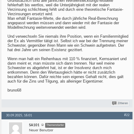
Grundsätzlich sind alle jährlichen Werteentwicklungs-Modelle
fehlerhaft bis wertlos, weil die Unterjährigkeit mit der realen
Verzinsung schlichtweg fehlt und durch eine theoretische Fantasie-
Verzinsungen ersetzt wird.
Man erhält Fantasie-Werte, die durch jährliche Real-Berechnung
angepasst werden müssen und dann wieder mit der Fantasie der
Modellrechnung weiterverwendet werden wird.
Und verwechseln Sie niemals ihre Position, wenn ein Familienmitglied
der Ex als Vermittler tätigt ist. Selbst ich war bei der Trennung meiner
Schwester, gegenüber ihren Mann wie ein Schwein aufgetreten. Der
hat drei Jahre um seinen Existenz gezittert.
Wenn man halt ein Reihenhaus mit 110 % finanziert, Kernsaniert und
dann meint er, man müsste sich dann trennen. Nur weil meine
Schwester es abgelehnt hat, ist er der Insolvenz durch mich
entkommen. Denn den Wertausgleich hätte er nicht zusätzlich
bezahlen können. Dafür reichte sein eigenes Gehalt nicht, dies galt
auch für die Zins und Tilgung, als alleiniger Eigentümer.
bruno68
Zitieren
#22
30.09.2025, 16:01
SA101
Themenstarter
Neuer Benutzer