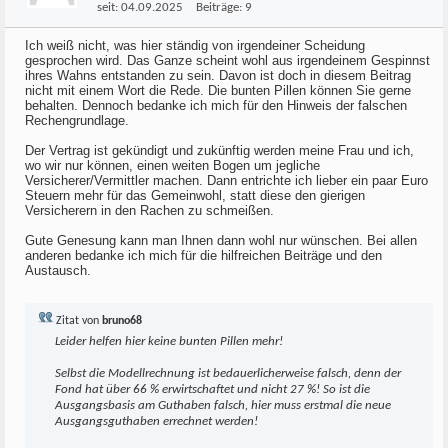
seit:
04.09.2025
Beiträge:
9
Ich weiß nicht, was hier ständig von irgendeiner Scheidung
gesprochen wird. Das Ganze scheint wohl aus irgendeinem Gespinnst
ihres Wahns entstanden zu sein. Davon ist doch in diesem Beitrag
nicht mit einem Wort die Rede. Die bunten Pillen können Sie gerne
behalten. Dennoch bedanke ich mich für den Hinweis der falschen
Rechengrundlage.
Der Vertrag ist gekündigt und zukünftig werden meine Frau und ich,
wo wir nur können, einen weiten Bogen um jegliche
Versicherer/Vermittler machen. Dann entrichte ich lieber ein paar Euro
Steuern mehr für das Gemeinwohl, statt diese den gierigen
Versicherern in den Rachen zu schmeißen.
Gute Genesung kann man Ihnen dann wohl nur wünschen. Bei allen
anderen bedanke ich mich für die hilfreichen Beiträge und den
Austausch.
Zitat von
bruno68
Leider helfen hier keine bunten Pillen mehr!
Selbst die Modellrechnung ist bedauerlicherweise falsch, denn der
Fond hat über 66 % erwirtschaftet und nicht 27 %! So ist die
Ausgangsbasis am Guthaben falsch, hier muss erstmal die neue
Ausgangsguthaben errechnet werden!