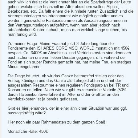
auch wirklich dreist die Versicherer hier an die Sparbeiträge der Leute
gehen, welche sich finanziell im Alter absichern wollen. Alpha-,
Betakosten, etc. Da fällt einem die Kinnlade runter. Zusätzlich sind die
Vertragsunterlagen so intransparent wie möglich gestaltet und es
werden irgendwelche Fantasiesummen als Auszahlungssummen in
den Vertragsunterlagen aufgeführt, wenn man aber jedoch nach
tatsächlichen Kosten schaut, muss man wirklich lange suchen, bis
man fündig wird.
Zu meiner Frage: Meine Frau hat jetzt 3 Jahre lang über die
Fondsrente den ISHARES CORE MSCI WORLD monatlich mit 450€
bespart. Ca. 3400€ an Abschluss- und Vertriebskosten sind demnach
auch schon an unseren lieben Berater gegangen, d.h. während der
Fond an sich super Rendite gemacht hat, hat meine Frau ein stetiges
Minus eingefahren.
Die Frage ist jetzt, ob wir das Ganze beitragsfrei stellen oder den
Vertrag kündigen und das Ganze als Lehrgeld abtun und mit der
ausgezahlten Restsumme einen regulären Fondsparplan bei TR und
Konsorten erstellen. Nach wie vor gibt es steuerliche Vorteile (50%
durch Halbeinkünfteverfahren) im Alter und der Großteil an den
Vertriebskosten ist ja bereits geflossen.
Gibt es hier jemanden, der in einer ähnlichen Situation war und ggf.
aussagekräftig wäre?
Hier noch ein paar Rahmendaten zu dem ganzen Spaß:
Monatliche Rate: 450€