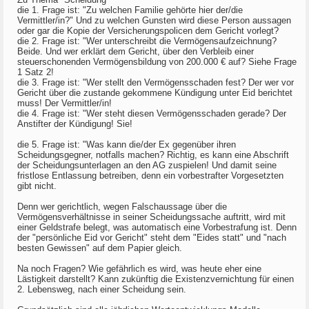
die 1. Frage ist: "Zu welchen Familie gehörte hier der/die
Vermittler/in?" Und zu welchen Gunsten wird diese Person aussagen
oder gar die Kopie der Versicherungspolicen dem Gericht vorlegt?
die 2. Frage ist: "Wer unterschreibt die Vermögensaufzeichnung?
Beide. Und wer erklärt dem Gericht, über den Verbleib einer
steuerschonenden Vermögensbildung von 200.000 € auf? Siehe Frage
1 Satz 2!
die 3. Frage ist: "Wer stellt den Vermögensschaden fest? Der wer vor
Gericht über die zustande gekommene Kündigung unter Eid berichtet
muss! Der Vermittler/in!
die 4. Frage ist: "Wer steht diesen Vermögensschaden gerade? Der
Anstifter der Kündigung! Sie!
die 5. Frage ist: "Was kann die/der Ex gegenüber ihren
Scheidungsgegner, notfalls machen? Richtig, es kann eine Abschrift
der Scheidungsunterlagen an den AG zuspielen! Und damit seine
fristlose Entlassung betreiben, denn ein vorbestrafter Vorgesetzten
gibt nicht.
Denn wer gerichtlich, wegen Falschaussage über die
Vermögensverhältnisse in seiner Scheidungssache auftritt, wird mit
einer Geldstrafe belegt, was automatisch eine Vorbestrafung ist. Denn
der "persönliche Eid vor Gericht" steht dem "Eides statt" und "nach
besten Gewissen" auf dem Papier gleich.
Na noch Fragen? Wie gefährlich es wird, was heute eher eine
Lästigkeit darstellt? Kann zukünftig die Existenzvernichtung für einen
2. Lebensweg, nach einer Scheidung sein.