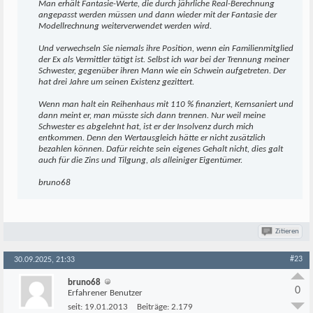
Man erhält Fantasie-Werte, die durch jährliche Real-Berechnung
angepasst werden müssen und dann wieder mit der Fantasie der
Modellrechnung weiterverwendet werden wird.
Und verwechseln Sie niemals ihre Position, wenn ein Familienmitglied
der Ex als Vermittler tätigt ist. Selbst ich war bei der Trennung meiner
Schwester, gegenüber ihren Mann wie ein Schwein aufgetreten. Der
hat drei Jahre um seinen Existenz gezittert.
Wenn man halt ein Reihenhaus mit 110 % finanziert, Kernsaniert und
dann meint er, man müsste sich dann trennen. Nur weil meine
Schwester es abgelehnt hat, ist er der Insolvenz durch mich
entkommen. Denn den Wertausgleich hätte er nicht zusätzlich
bezahlen können. Dafür reichte sein eigenes Gehalt nicht, dies galt
auch für die Zins und Tilgung, als alleiniger Eigentümer.
bruno68
Zitieren
#23
30.09.2025, 21:33
bruno68
0
Erfahrener Benutzer
seit:
19.01.2013
Beiträge:
2.179