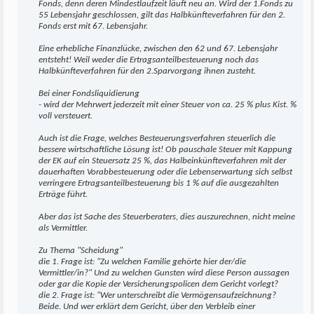
Fonds, denn deren Mindestlaufzeit läuft neu an. Wird der 1.Fonds zu
55 Lebensjahr geschlossen, gilt das Halbkünfteverfahren für den 2.
Fonds erst mit 67. Lebensjahr.
Eine erhebliche Finanzlücke, zwischen den 62 und 67. Lebensjahr
entsteht! Weil weder die Ertragsanteilbesteuerung noch das
Halbkünfteverfahren für den 2.Sparvorgang ihnen zusteht.
Bei einer Fondsliquidierung
- wird der Mehrwert jederzeit mit einer Steuer von ca. 25 % plus Kist. %
voll versteuert.
Auch ist die Frage, welches Besteuerungsverfahren steuerlich die
bessere wirtschaftliche Lösung ist! Ob pauschale Steuer mit Kappung
der EK auf ein Steuersatz 25 %, das Halbeinkünfteverfahren mit der
dauerhaften Vorabbesteuerung oder die Lebenserwartung sich selbst
verringere Ertragsanteilbesteuerung bis 1 % auf die ausgezahlten
Erträge führt.
Aber das ist Sache des Steuerberaters, dies auszurechnen, nicht meine
als Vermittler.
Zu Thema "Scheidung"
die 1. Frage ist: "Zu welchen Familie gehörte hier der/die
Vermittler/in?" Und zu welchen Gunsten wird diese Person aussagen
oder gar die Kopie der Versicherungspolicen dem Gericht vorlegt?
die 2. Frage ist: "Wer unterschreibt die Vermögensaufzeichnung?
Beide. Und wer erklärt dem Gericht, über den Verbleib einer