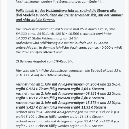
Noch schlimmer werden ihre Berechnungen zum Ende hin.
Völlig falsch ist das Halbkünfteverfahren, so sind die Steuern aller
drei Modelle zu hoch, denn die Steuer errechnet sich, aus der Summer
und nicht auf die Summe.
Die Steuer wird errechnet, mit Summe mal 25 % durch 125 %, also
54.330 € mal 25 % durch 125 % = 10.866 € statt der erwähnten
14.330 €! Glatte Fehlrechnung um 24 %!
Außerdem wird schlichtweg die Rentenlaufzeit von 19 Jahren
unterschlagen, in dem die jährliche Verzinsung, von ca. 40.000 € wird!
Die Provisionsfrei offeriert wird.
2) Bei dem Angebot von ETF-Republic
Hier wird die jährliche Vorabsteuer vergessen, die Beträgt aktuell 33 €
je 10.000 € auf den Differenzbetrag,
rechnet man im 1. Jahr mit Anlagevermögen 04.200 € und 22 % p.a.
ergibt 0.924 € Zinsen fällig werden ergibt 3,05 € Steuern
rechnet man im 2. Jahr mit Anlagevermögen 09.321 € und 22 % p.a.
ergibt 2.051 € Zinsen fällig werden ergibt 6,80 € Steuern
rechnet man im 3. Jahr mit Anlagevermögen 15.576 € und 22 % p.a.
ergibt 3.427 € Zinsen fällig werden ergibt 11,31 € Steuern
rechnet man im 4. Jahr mit Anlagevermögen 23.192 € und 22 % p.a.
ergibt 5.102 € Zinsen fällig werden ergibt 16,48 € Steuern
rechnet man im 5. Jahr mit Anlagevermögen 32.477 € und 22 % p.a.
ergibt 7.145 € Zinsen fällig werden ergibt 23,60 € Steuern