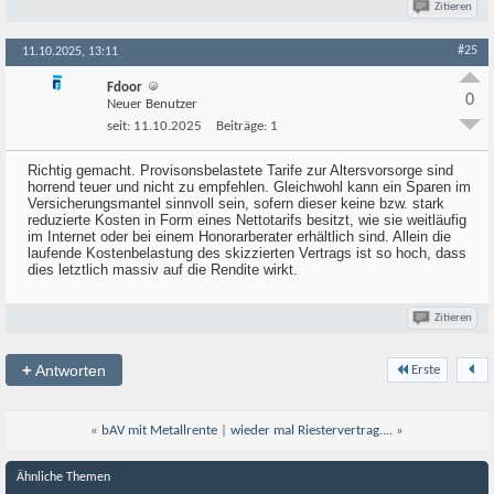
Zitieren
#25
11.10.2025, 13:11
Fdoor
0
Neuer Benutzer
seit:
11.10.2025
Beiträge:
1
Richtig gemacht. Provisonsbelastete Tarife zur Altersvorsorge sind
horrend teuer und nicht zu empfehlen. Gleichwohl kann ein Sparen im
Versicherungsmantel sinnvoll sein, sofern dieser keine bzw. stark
reduzierte Kosten in Form eines Nettotarifs besitzt, wie sie weitläufig
im Internet oder bei einem Honorarberater erhältlich sind. Allein die
laufende Kostenbelastung des skizzierten Vertrags ist so hoch, dass
dies letztlich massiv auf die Rendite wirkt.
Zitieren
+
Antworten
Erste
«
bAV mit Metallrente
|
wieder mal Riestervertrag....
»
Ähnliche Themen