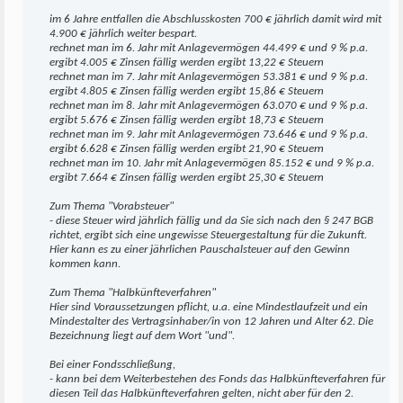
im 6 Jahre entfallen die Abschlusskosten 700 € jährlich damit wird mit
4.900 € jährlich weiter bespart.
rechnet man im 6. Jahr mit Anlagevermögen 44.499 € und 9 % p.a.
ergibt 4.005 € Zinsen fällig werden ergibt 13,22 € Steuern
rechnet man im 7. Jahr mit Anlagevermögen 53.381 € und 9 % p.a.
ergibt 4.805 € Zinsen fällig werden ergibt 15,86 € Steuern
rechnet man im 8. Jahr mit Anlagevermögen 63.070 € und 9 % p.a.
ergibt 5.676 € Zinsen fällig werden ergibt 18,73 € Steuern
rechnet man im 9. Jahr mit Anlagevermögen 73.646 € und 9 % p.a.
ergibt 6.628 € Zinsen fällig werden ergibt 21,90 € Steuern
rechnet man im 10. Jahr mit Anlagevermögen 85.152 € und 9 % p.a.
ergibt 7.664 € Zinsen fällig werden ergibt 25,30 € Steuern
Zum Thema "Vorabsteuer"
- diese Steuer wird jährlich fällig und da Sie sich nach den § 247 BGB
richtet, ergibt sich eine ungewisse Steuergestaltung für die Zukunft.
Hier kann es zu einer jährlichen Pauschalsteuer auf den Gewinn
kommen kann.
Zum Thema "Halbkünfteverfahren"
Hier sind Voraussetzungen pflicht, u.a. eine Mindestlaufzeit und ein
Mindestalter des Vertragsinhaber/in von 12 Jahren und Alter 62. Die
Bezeichnung liegt auf dem Wort "und".
Bei einer Fondsschließung,
- kann bei dem Weiterbestehen des Fonds das Halbkünfteverfahren für
diesen Teil das Halbkünfteverfahren gelten, nicht aber für den 2.