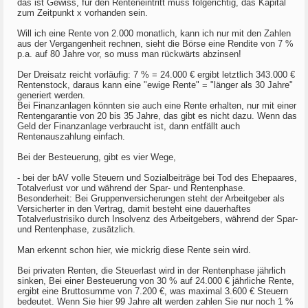
das ist Gewiss, für den Renteneintritt muss folgerichtig, das Kapital
zum Zeitpunkt x vorhanden sein.
Will ich eine Rente von 2.000 monatlich, kann ich nur mit den Zahlen
aus der Vergangenheit rechnen, sieht die Börse eine Rendite von 7 %
p.a. auf 80 Jahre vor, so muss man rückwärts abzinsen!
Der Dreisatz reicht vorläufig: 7 % = 24.000 € ergibt letztlich 343.000 €
Rentenstock, daraus kann eine "ewige Rente" = "länger als 30 Jahre"
generiert werden.
Bei Finanzanlagen könnten sie auch eine Rente erhalten, nur mit einer
Rentengarantie von 20 bis 35 Jahre, das gibt es nicht dazu. Wenn das
Geld der Finanzanlage verbraucht ist, dann entfällt auch
Rentenauszahlung einfach.
Bei der Besteuerung, gibt es vier Wege,
- bei der bAV volle Steuern und Sozialbeiträge bei Tod des Ehepaares,
Totalverlust vor und während der Spar- und Rentenphase.
Besonderheit: Bei Gruppenversicherungen steht der Arbeitgeber als
Versicherter in den Vertrag, damit besteht eine dauerhaftes
Totalverlustrisiko durch Insolvenz des Arbeitgebers, während der Spar-
und Rentenphase, zusätzlich.
Man erkennt schon hier, wie mickrig diese Rente sein wird.
Bei privaten Renten, die Steuerlast wird in der Rentenphase jährlich
sinken, Bei einer Besteuerung von 30 % auf 24.000 € jährliche Rente,
ergibt eine Bruttosumme von 7.200 €, was maximal 3.600 € Steuern
bedeutet. Wenn Sie hier 99 Jahre alt werden zahlen Sie nur noch 1 %