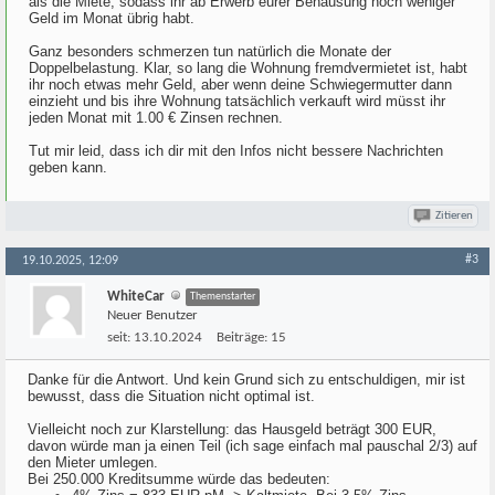
als die Miete, sodass ihr ab Erwerb eurer Behausung noch weniger
Geld im Monat übrig habt.
Ganz besonders schmerzen tun natürlich die Monate der
Doppelbelastung. Klar, so lang die Wohnung fremdvermietet ist, habt
ihr noch etwas mehr Geld, aber wenn deine Schwiegermutter dann
einzieht und bis ihre Wohnung tatsächlich verkauft wird müsst ihr
jeden Monat mit 1.00 € Zinsen rechnen.
Tut mir leid, dass ich dir mit den Infos nicht bessere Nachrichten
geben kann.
Zitieren
#3
19.10.2025, 12:09
WhiteCar
Themenstarter
Neuer Benutzer
seit:
13.10.2024
Beiträge:
15
Danke für die Antwort. Und kein Grund sich zu entschuldigen, mir ist
bewusst, dass die Situation nicht optimal ist.
Vielleicht noch zur Klarstellung: das Hausgeld beträgt 300 EUR,
davon würde man ja einen Teil (ich sage einfach mal pauschal 2/3) auf
den Mieter umlegen.
Bei 250.000 Kreditsumme würde das bedeuten: