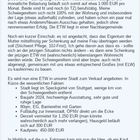
monatliche Belastung beläuft sich somit auf etwa 1.000 EUR pro
Monat. Beide sind fit und noch (in TZ) berufstätig. Meine
Schwiegereltern sich nicht 100% mit der Wohnung und insbesondere
der Lage (etwas außerhalb) zufrieden, und haben schon ein paar mal
nach etwas Anderem/Neuen Ausschau gehalten, jedoch ohne
nennenswerten Erfolg. Die ETW liegt in einer Nachbargemeinde.
Noch ein kurzer Einschub: es ist angedacht, dass das Eigentum der
Mutter mittelfristig per Schenkung auf meine Frau übertragen werden
soll (Stichwort Pflege, 10J-Frist). Ich gehe davon aus dass es - sollte
sich an der jetzigen Situation nichts ändern - es dann eine Schenkung
der jetzigen ETW mit (wahrscheinlich) lebenslangem Wohnrecht
werden würde. Die Schwiegereltern sind aber bspw. auch nicht
abgeneigt, gemeinsam mit uns etwas entsprechend Großes (mit ELW)
zu kaufen/neu zu bauen.
Es wird nun eine ETW in unserer Stadt zum Verkauf angeboten. In
Kürze die wesentlichen Fakten:
Stadt liegt im Speckgürtel von Stuttgart, wenige km von
den Schwiegereltern entfernt
Baujahr 2024, hochwertige Ausstattung, sehr gute und
ruhige Lage
80qm, EG, Barrierefrei mit Garten
Fußläufig zur Innenstadt, ÖPNV direkt um die Ecke
Derzeit vermietet für 1.250 EUR (man könnte
wahrscheinlich auch mehr verlangen), Hausgeld beläuft
sich auf 300 EUR
Kaufpreis: 450.000 EUR
In Hinblick auf die o.g. Faktoren kam mir nun die Idee, ob ein Kauf