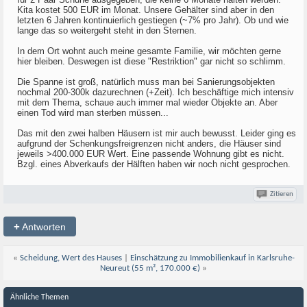
Kita kostet 500 EUR im Monat. Unsere Gehälter sind aber in den
letzten 6 Jahren kontinuierlich gestiegen (~7% pro Jahr). Ob und wie
lange das so weitergeht steht in den Sternen.
In dem Ort wohnt auch meine gesamte Familie, wir möchten gerne
hier bleiben. Deswegen ist diese "Restriktion" gar nicht so schlimm.
Die Spanne ist groß, natürlich muss man bei Sanierungsobjekten
nochmal 200-300k dazurechnen (+Zeit). Ich beschäftige mich intensiv
mit dem Thema, schaue auch immer mal wieder Objekte an. Aber
einen Tod wird man sterben müssen...
Das mit den zwei halben Häusern ist mir auch bewusst. Leider ging es
aufgrund der Schenkungsfreigrenzen nicht anders, die Häuser sind
jeweils >400.000 EUR Wert. Eine passende Wohnung gibt es nicht.
Bzgl. eines Abverkaufs der Hälften haben wir noch nicht gesprochen.
Zitieren
+
Antworten
«
Scheidung, Wert des Hauses
|
Einschätzung zu Immobilienkauf in Karlsruhe-
Neureut (55 m², 170.000 €)
»
Ähnliche Themen