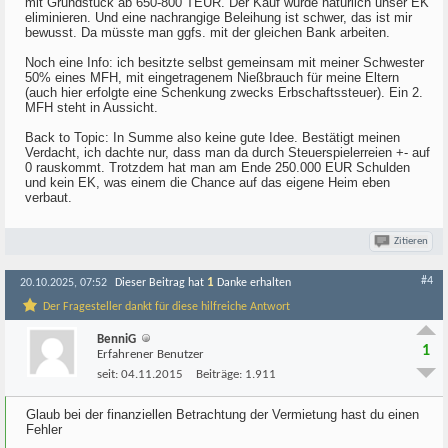
mit Grundstück ab 650-800 TEUR. Der Kauf würde natürlich unser EK
eliminieren. Und eine nachrangige Beleihung ist schwer, das ist mir
bewusst. Da müsste man ggfs. mit der gleichen Bank arbeiten.
Noch eine Info: ich besitzte selbst gemeinsam mit meiner Schwester
50% eines MFH, mit eingetragenem Nießbrauch für meine Eltern
(auch hier erfolgte eine Schenkung zwecks Erbschaftssteuer). Ein 2.
MFH steht in Aussicht.
Back to Topic: In Summe also keine gute Idee. Bestätigt meinen
Verdacht, ich dachte nur, dass man da durch Steuerspielerreien +- auf
0 rauskommt. Trotzdem hat man am Ende 250.000 EUR Schulden
und kein EK, was einem die Chance auf das eigene Heim eben
verbaut.
Zitieren
#4
1
20.10.2025, 07:52
Dieser Beitrag hat
Danke erhalten
Der Fragesteller dankt für diese hilfreiche Antwort
BenniG
1
Erfahrener Benutzer
seit:
04.11.2015
Beiträge:
1.911
Glaub bei der finanziellen Betrachtung der Vermietung hast du einen
Fehler