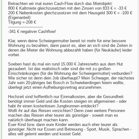
Betrachten wir mal euren Cash-Flow durch das Mietobjekt:
800 € Kaltmiete gleichzusetzten mit den Zinsen von 833 € = -33 €
200 € Nebenkosten gleichzusetzen mit dem Hausgeld 300 € = -100 €
(Eigenanteil)
Tilgung =-208 €
----------------------------
-341 € negativer Cashflow!
Klar, wenn deine Schwiegermutter bereit ist mehr für eine bessere
Wohnung zu bezahlen, dann passt es, aber an sich sind die Zeiten in
denen die Mieter die Wohnung abbezahlt haben (für Neukäufer) leider
vorbei.
Soeben hast du mal ein rund 15.000 € Jahresnetto aus dem Hut
gezaubert. Ist das realistisch oder sind die mit zu großen
Einschränkungen (für die Wohnung der Schwiegermutter) verbunden?
Wie sicher ist denn dein Job überhaupt? Mein Schwager, der nächstes
Jahr sein 20-jähriges bei Bosch in Schwieberdingen feiern wollte,
überlegt jetzt einen Aufhebungsvertrag anzunehmen.
Hochzeit sind hoffentlich nur Einmalkosten, aber die Gesundheit
benötigt immer Geld und die Kosten steigen im allgemeinen - oder
habt ihr einen kostenlosen Jungbrunnen entdeckt?
Wollt ihr auf das Reisen verzichten? Denn zwei weitere Personen
machen das Reisen eher teurer als günstiger - soweit man es
natürlich überhaupt machen kann.
Euer Kind bzw. dann eure Kinder werden auch eher teurer als
günstiger. Nicht nur Essen und Betreuung - Sport, Musik, Sprachen -
alles will gelernt werden und kostet Geld.