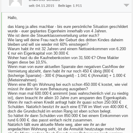
seit:
04.11.2015
Beiträge:
1.911
Hallo,
das klang ja alles machbar - bis eure persönliche Situation geschildert
wurde - euer geplantes Eigenheim innerhalb von 4 Jahren.
Wie ist denn die Steuerklassenverteilung unter euch?
Wie lang will deine Frau nach der Geburt des dritten Kindes daheim
bleiben und will sie wieder mit 60% einsteigen?
Warum habt ihr mit 32 Jahren und einem Nettoeinkommen von 6.200
€ nur ein Eigenkapital von 30.000 €.
Woher hast du die Kaufnebenkosten von 31.500 €? Ohne Makler
liegen diese bei 10,5%.
Wenn man von eurer aktuellen Sparrate den negativen Cashflow der
Vermietung abzieht, dann habt ihr nur noch 450 € übrig (800 €
(bisherige Sparrate) - 300 € (Hausgeld) - 1.041 € (Annuität) + 1.000 €
(Mieteinnahmen).
Wenn eine 80 qm Wohnung bei euch schon 450.000 € kostet, wie viel
müsst ihr dann für eure Behausung ausgeben?
Wenn man mal 600.000 € annimmt (was wahrscheinlich viel zu niedrig
ist), dann braucht ihr allein 10 Jahre zum ansparen des Eigenkapitals.
Wenn ihr nach einen Kredit anfragt habt ihr quasi schon 250.000 €
Schulden. Natürlich besitzt ihr auch eine ETW im Wert von 400.000 €,
doch die Grundschuld im ersten Rang ist eben schon belegt.
So hättet ihr dann Schulden von 850.000 € bei einem Einkommen von
rund 6.000 €. das passt einfach nicht zusammen.
Natürlich fällt eure aktuelle Miete weg, aber wie ihr an der
angedachten Wohnung seht, ist die Annuität heutzutage meist höher