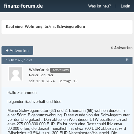
Was ist neu?
|
Login
Kauf einer Wohnung für/mit Schwiegereltern
4
Antworten
+
Antworten
#1
18.10.2025, 19:23
WhiteCar
Themenstarter
Neuer Benutzer
seit:
13.10.2024
Beiträge:
15
Hallo zusammen,
folgender Sachverhalt und Idee:
Meine Schwiegermutter (62) und 2. Ehemann (68) wohnen derzeit in
einer 56qm Eigentumswohnung. Diese wurde von der Schwiegermutter
vor der Ehe gekauft. Den aktuellen Wert dieser ETW beziffere ich auf
etwa 275.000-300.000 EUR. Es ist noch eine Restschuld iHv etwa
80.000 offen, die derzeit monatlich mit etwa 700 EUR abbezahlt wird
(Mischzins ~3,5%), zzgl. 300 EUR Nebenkosten/Hausgeld. Die