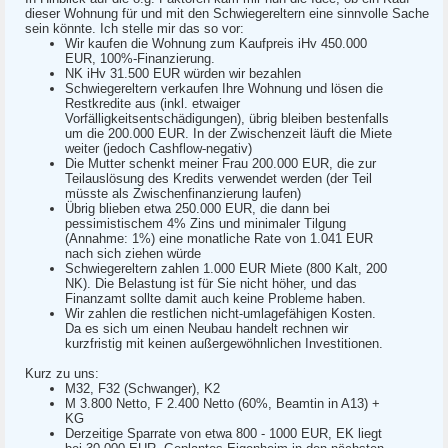
dieser Wohnung für und mit den Schwiegereltern eine sinnvolle Sache
sein könnte. Ich stelle mir das so vor:
Wir kaufen die Wohnung zum Kaufpreis iHv 450.000
EUR, 100%-Finanzierung.
NK iHv 31.500 EUR würden wir bezahlen
Schwiegereltern verkaufen Ihre Wohnung und lösen die
Restkredite aus (inkl. etwaiger
Vorfälligkeitsentschädigungen), übrig bleiben bestenfalls
um die 200.000 EUR. In der Zwischenzeit läuft die Miete
weiter (jedoch Cashflow-negativ)
Die Mutter schenkt meiner Frau 200.000 EUR, die zur
Teilauslösung des Kredits verwendet werden (der Teil
müsste als Zwischenfinanzierung laufen)
Übrig blieben etwa 250.000 EUR, die dann bei
pessimistischem 4% Zins und minimaler Tilgung
(Annahme: 1%) eine monatliche Rate von 1.041 EUR
nach sich ziehen würde
Schwiegereltern zahlen 1.000 EUR Miete (800 Kalt, 200
NK). Die Belastung ist für Sie nicht höher, und das
Finanzamt sollte damit auch keine Probleme haben.
Wir zahlen die restlichen nicht-umlagefähigen Kosten.
Da es sich um einen Neubau handelt rechnen wir
kurzfristig mit keinen außergewöhnlichen Investitionen.
Kurz zu uns:
M32, F32 (Schwanger), K2
M 3.800 Netto, F 2.400 Netto (60%, Beamtin in A13) +
KG
Derzeitige Sparrate von etwa 800 - 1000 EUR, EK liegt