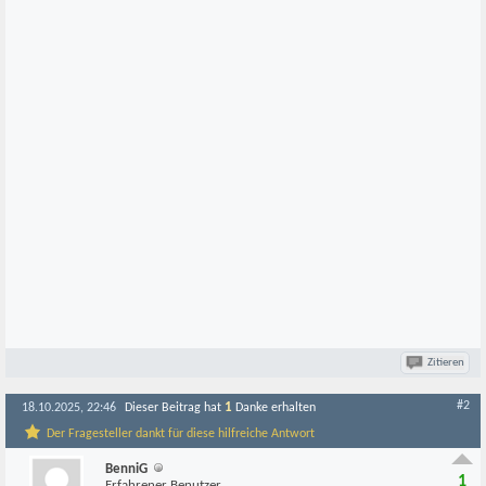
Zitieren
#2
1
18.10.2025, 22:46
Dieser Beitrag hat
Danke erhalten
Der Fragesteller dankt für diese hilfreiche Antwort
BenniG
1
Erfahrener Benutzer