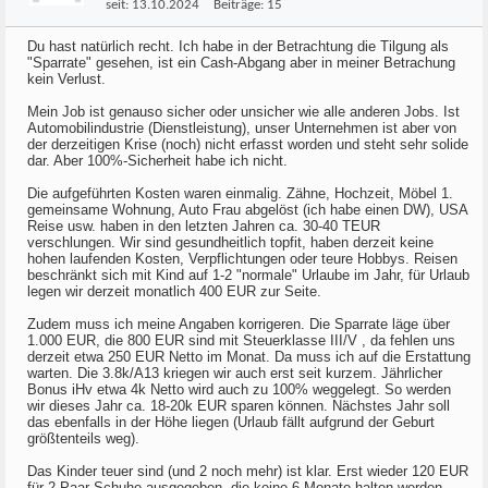
seit:
13.10.2024
Beiträge:
15
Du hast natürlich recht. Ich habe in der Betrachtung die Tilgung als
"Sparrate" gesehen, ist ein Cash-Abgang aber in meiner Betrachung
kein Verlust.
Mein Job ist genauso sicher oder unsicher wie alle anderen Jobs. Ist
Automobilindustrie (Dienstleistung), unser Unternehmen ist aber von
der derzeitigen Krise (noch) nicht erfasst worden und steht sehr solide
dar. Aber 100%-Sicherheit habe ich nicht.
Die aufgeführten Kosten waren einmalig. Zähne, Hochzeit, Möbel 1.
gemeinsame Wohnung, Auto Frau abgelöst (ich habe einen DW), USA
Reise usw. haben in den letzten Jahren ca. 30-40 TEUR
verschlungen. Wir sind gesundheitlich topfit, haben derzeit keine
hohen laufenden Kosten, Verpflichtungen oder teure Hobbys. Reisen
beschränkt sich mit Kind auf 1-2 "normale" Urlaube im Jahr, für Urlaub
legen wir derzeit monatlich 400 EUR zur Seite.
Zudem muss ich meine Angaben korrigeren. Die Sparrate läge über
1.000 EUR, die 800 EUR sind mit Steuerklasse III/V , da fehlen uns
derzeit etwa 250 EUR Netto im Monat. Da muss ich auf die Erstattung
warten. Die 3.8k/A13 kriegen wir auch erst seit kurzem. Jährlicher
Bonus iHv etwa 4k Netto wird auch zu 100% weggelegt. So werden
wir dieses Jahr ca. 18-20k EUR sparen können. Nächstes Jahr soll
das ebenfalls in der Höhe liegen (Urlaub fällt aufgrund der Geburt
größtenteils weg).
Das Kinder teuer sind (und 2 noch mehr) ist klar. Erst wieder 120 EUR
für 2 Paar Schuhe ausgegeben, die keine 6 Monate halten werden.