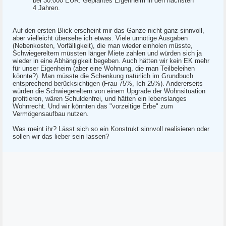
bei 30.000 EUR. Geplantes Eigenheim in den nächsten
4 Jahren.
Auf den ersten Blick erscheint mir das Ganze nicht ganz sinnvoll,
aber vielleicht übersehe ich etwas. Viele unnötige Ausgaben
(Nebenkosten, Vorfälligkeit), die man wieder einholen müsste,
Schwiegereltern müssten länger Miete zahlen und würden sich ja
wieder in eine Abhängigkeit begeben. Auch hätten wir kein EK mehr
für unser Eigenheim (aber eine Wohnung, die man Teilbeleihen
könnte?). Man müsste die Schenkung natürlich im Grundbuch
entsprechend berücksichtigen (Frau 75%, Ich 25%). Andererseits
würden die Schwiegereltern von einem Upgrade der Wohnsituation
profitieren, wären Schuldenfrei, und hätten ein lebenslanges
Wohnrecht. Und wir könnten das "vorzeitige Erbe" zum
Vermögensaufbau nutzen.
Was meint ihr? Lässt sich so ein Konstrukt sinnvoll realisieren oder
sollen wir das lieber sein lassen?