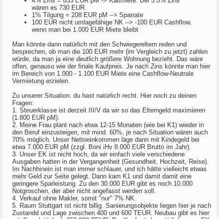
4% Zins = 833 EUR pM -> Kaltmiete. Bei 3.5% Zins
wären es 730 EUR.
1% Tilgung = 208 EUR pM --> Sparrate
100 EUR nicht umlagefähige NK --> -100 EUR Cashflow,
wenn man bei 1.000 EUR Miete bleibt
Man könnte dann natürlich mit den Schwiegereltern reden und
besprechen, ob man die 100 EUR mehr (im Vergleich zu jetzt) zahlen
würde, da man ja eine deutlich größere Wohnung bezieht. Das wäre
offen, genauso wie der finale Kaufpreis. Je nach Zins könnte man hier
im Bereich von 1.000 - 1.100 EUR Miete eine Cashflow-Neutrale
Vermietung erzielen.
Zu unserer Situation: du hast natürlich recht. Hier noch zu deinen
Fragen:
1. Steuerklasse ist derzeit III/V da wir so das Elterngeld maximieren
(1.800 EUR pM).
2. Meine Frau plant nach etwa 12-15 Monaten (wie bei K1) wieder in
den Beruf einzusteigen, mit mind. 60%, je nach Situation wären auch
70% möglich. Unser Nettoeinkommen läge dann mit Kindegeld bei
etwa 7.000 EUR pM (zzgl. Boni iHv 8.000 EUR Brutto im Jahr).
3. Unser EK ist nicht hoch, da wir einfach viele verschiedene
Ausgaben hatten in der Vergangenheit (Gesundheit, Hochzeit, Reise).
Im Nachhinein ist man immer schlauer, und ich hätte vielleicht etwas
mehr Geld zur Seite gelegt. Dann kam K1 und damit damit eine
geringere Sparleistung. Zu den 30.000 EUR gibt es noch 10.000
Notgroschen, der aber nicht angefasst werden soll.
4. Verkauf ohne Makler, somit "nur" 7% NK.
5. Raum Stuttgart ist nicht billig. Sanierungsobjekte liegen hier je nach
Zustandd und Lage zwischen 400 und 600 TEUR. Neubau gibt es hier