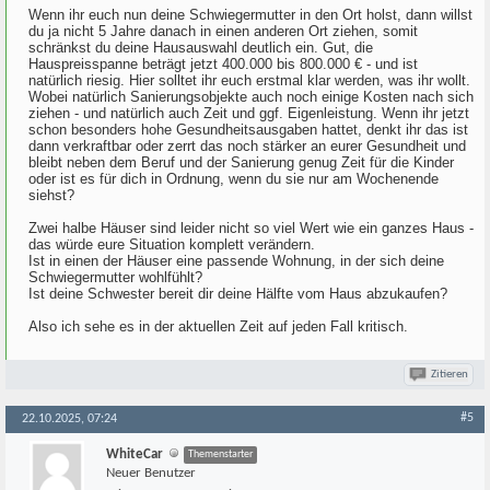
Wenn ihr euch nun deine Schwiegermutter in den Ort holst, dann willst
du ja nicht 5 Jahre danach in einen anderen Ort ziehen, somit
schränkst du deine Hausauswahl deutlich ein. Gut, die
Hauspreisspanne beträgt jetzt 400.000 bis 800.000 € - und ist
natürlich riesig. Hier solltet ihr euch erstmal klar werden, was ihr wollt.
Wobei natürlich Sanierungsobjekte auch noch einige Kosten nach sich
ziehen - und natürlich auch Zeit und ggf. Eigenleistung. Wenn ihr jetzt
schon besonders hohe Gesundheitsausgaben hattet, denkt ihr das ist
dann verkraftbar oder zerrt das noch stärker an eurer Gesundheit und
bleibt neben dem Beruf und der Sanierung genug Zeit für die Kinder
oder ist es für dich in Ordnung, wenn du sie nur am Wochenende
siehst?
Zwei halbe Häuser sind leider nicht so viel Wert wie ein ganzes Haus -
das würde eure Situation komplett verändern.
Ist in einen der Häuser eine passende Wohnung, in der sich deine
Schwiegermutter wohlfühlt?
Ist deine Schwester bereit dir deine Hälfte vom Haus abzukaufen?
Also ich sehe es in der aktuellen Zeit auf jeden Fall kritisch.
Zitieren
#5
22.10.2025, 07:24
WhiteCar
Themenstarter
Neuer Benutzer