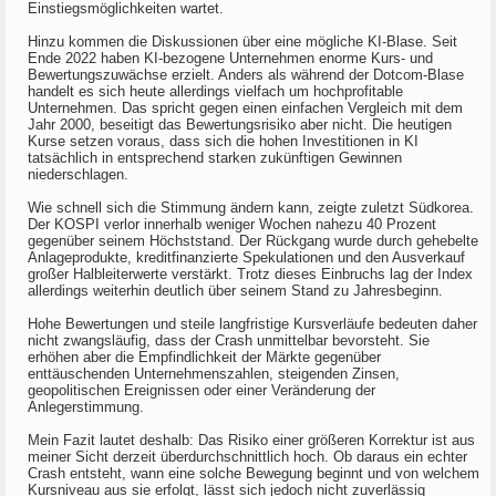
Einstiegsmöglichkeiten wartet.
Hinzu kommen die Diskussionen über eine mögliche KI-Blase. Seit
Ende 2022 haben KI-bezogene Unternehmen enorme Kurs- und
Bewertungszuwächse erzielt. Anders als während der Dotcom-Blase
handelt es sich heute allerdings vielfach um hochprofitable
Unternehmen. Das spricht gegen einen einfachen Vergleich mit dem
Jahr 2000, beseitigt das Bewertungsrisiko aber nicht. Die heutigen
Kurse setzen voraus, dass sich die hohen Investitionen in KI
tatsächlich in entsprechend starken zukünftigen Gewinnen
niederschlagen.
Wie schnell sich die Stimmung ändern kann, zeigte zuletzt Südkorea.
Der KOSPI verlor innerhalb weniger Wochen nahezu 40 Prozent
gegenüber seinem Höchststand. Der Rückgang wurde durch gehebelte
Anlageprodukte, kreditfinanzierte Spekulationen und den Ausverkauf
großer Halbleiterwerte verstärkt. Trotz dieses Einbruchs lag der Index
allerdings weiterhin deutlich über seinem Stand zu Jahresbeginn.
Hohe Bewertungen und steile langfristige Kursverläufe bedeuten daher
nicht zwangsläufig, dass der Crash unmittelbar bevorsteht. Sie
erhöhen aber die Empfindlichkeit der Märkte gegenüber
enttäuschenden Unternehmenszahlen, steigenden Zinsen,
geopolitischen Ereignissen oder einer Veränderung der
Anlegerstimmung.
Mein Fazit lautet deshalb: Das Risiko einer größeren Korrektur ist aus
meiner Sicht derzeit überdurchschnittlich hoch. Ob daraus ein echter
Crash entsteht, wann eine solche Bewegung beginnt und von welchem
Kursniveau aus sie erfolgt, lässt sich jedoch nicht zuverlässig