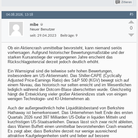
Zitieren
#5
04.08.2026, 13:18
mibe
0
Neuer Benutzer
seit:
29.04.2023
Beiträge:
9
Ob ein Aktiencrash unmittelbar bevorsteht, kann niemand seriös
vorhersagen. Aufgrund historischer Bewertungsmaßstäbe und der
starken Kursanstiege der vergangenen Jahre erscheint das
Rückschlagpotenzial derzeit jedoch deutlich erhöht.
Ein Warnsignal sind die teilweise sehr hohen Bewertungen,
insbesondere am US-Aktienmarkt. Das Shiller-CAPE (Cyclically
Adjusted Price-Earnings Ratio) des S&P 500 (KGV) bewegt sich auf
einem Niveau, das historisch nur selten erreicht und im Wesentlichen
lediglich während der Dotcom-Blase überschritten wurde. Gleichzeitig
hängt die Entwicklung vieler großer Aktienindizes stark von einigen
wenigen Technologie- und KI-Unternehmen ab.
Auch der außergewöhnlich hohe Liquiditätsbestand von Berkshire
Hathaway ist bemerkenswert. Das Unternehmen hielt Ende des ersten
Quartals 2026 rund 397 Milliarden US-Dollar in liquiden Mitteln und
kurzfristigen US-Staatsanleihen. Daraus lässt sich zwar nicht ableiten,
dass Warren Buffett einen unmittelbar bevorstehenden Crash erwartet.
Es zeigt aber, dass Berkshire derzeit nur wenige ausreichend
attraktive Kaufgelegenheiten sieht und lieber auf bessere