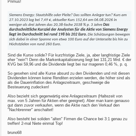
Primus!
Siemens Energy: Staatshilfe oder Pleite? Das sollten Anleger tun? Kurs am
27.10.2023 lag bei 7,49 €, aktueller Kurs 152,64 am 06.08.2026 in
weniger als drei Jahren das 20,38-fache 2038 % p. 3 Jahre
Das
durchschnittliche Kursziel der Analysten für die Aktie von Siemens Energy
liegt im Durchschnitt bei rund 198 bis 202 Euro.
Die Schätzungen bewegen
sich dabei in einer Spanne von etwa 100 Euro auf der Unterseite bis hin zu
Höchstzielen von rund 260 Euro.
Sind die Kurse solide? Für kurzfristige Ziele, ja, aber langfristige Ziele
eher "nein"! Denn die Markenkapitalisierung liegt bei 131,21 Mrd. € der
KVG bei 59,96 und die Dividende liegt bei nur mageren 0,46 %, p. q.
So gesehen sind alle Kurse absurd zu den Dividenden und mit diesen
Dividenden können keine Renditen erzielen werden, die höher sind als
als die Dauerinflation des Anlagezeitraum, geschweige die
Besteuerung zudecken!
Also bezieht sich gegenwärtig eine Anlagezeitraum (Haltezeit von
max. von 5 Jahren für Aktien eher geeignet). Aber man kann genauso
gut dann zuvor verkaufen, wenn die Aktie nach den Verkauf den
"Nachbrenner" anschaltet!
Also besteht bei soliden "alten" Firmen die Chance bei 3:1 genau zu
treffen! 2-mal Niete einmal Top!
bruno68