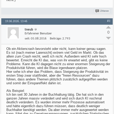
Zitieren
#3
19.06.2026, 13:46
tneub
0
Erfahrener Benutzer
seit:
05.08.2016
Beiträge:
2.793
Ob ein Aktiencrash bevorsteht oder nicht, kann keiner genau sagen.
Es ist (nach meiner Laiensicht) extrem viel Geld im Markt. Ob das
allein zum Crash reicht, weiß ich nicht. Außerdem wird KI sehr hoch
bewertet. Erreicht die KI das, was von ihr erwartet wird, gibt es keine
Probleme. Kann die KI dagegen nicht zu einer enormen Steigerung der
Produktivität führen, wird die Blase irgendwann platzen.
Hier sehe ich eher das Problem, dass Steigerung der Produktivität im
ersten Step zwar stattfindet, aber die "freien Ressourcen" dazu
führen, dass andere Themen plötzlich zusätzlich aufgegriffen werden
und somit der Einspareffekt dahin ist.
Als Beispiel:
Ich bin seit 30 Jahren in der Buchhaltung tätig. Die hat sich in den
ganzen Jahren massiv verändert und wird sich durch KI nochmal
deutlich verändern. Es wurden immer mehr Prozesse automatisiert
und hätte eigentlich dazu führen müssen, dass deutlich weniger
Buchhalter benötigt werden. Da aber immer mehr ausgewertet werden
kann, führt das zu Gesetzesanpassungen, zusätzlichen Statistischen