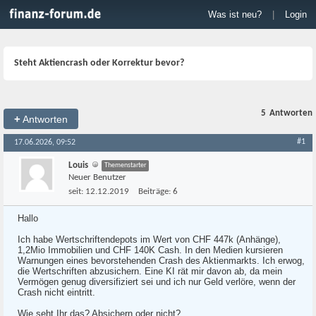
Was ist neu?
|
Login
Steht Aktiencrash oder Korrektur bevor?
5
Antworten
+
Antworten
#1
17.06.2026, 09:52
Louis
Themenstarter
Neuer Benutzer
seit:
12.12.2019
Beiträge:
6
Hallo
Ich habe Wertschriftendepots im Wert von CHF 447k (Anhänge),
1,2Mio Immobilien und CHF 140K Cash. In den Medien kursieren
Warnungen eines bevorstehenden Crash des Aktienmarkts. Ich erwog,
die Wertschriften abzusichern. Eine KI rät mir davon ab, da mein
Vermögen genug diversifiziert sei und ich nur Geld verlöre, wenn der
Crash nicht eintritt.
Wie seht Ihr das? Absichern oder nicht?