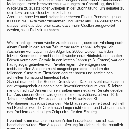
Meldungen, mehr Kennzahlenauswertungen im Controlling, das führt
wiederum zu zusätzlichen Arbeiten in der Buchhaltung, um genauer zu
sein bzw. um die Gesetze einzuhalten.
Ähnliches habe ich auch schon in mehreren Finanz-Podcasts gehört.
KI fasst die Texte zwar zusammen und wertet aus. Die Zeitersparnis
daraus führt das aber eher dazu, dass mehr Quellen ausgewertet
werden, statt Freizeit zu haben.
Was allerdings immer wieder zu erkennen ist, dass die Erholung nach
einem Crash in der letzten Zeit immer recht schnell erfolgte. Mit
Ausnahme von Japan in den 90ger bis 2000er wurden nach den
letzten Krisen immer recht schnell wieder neue Höchststände an den
Börsen vermeldet. Gerade in den letzten Jahren (z.B. Corona) war das
häufig sogar getrieben von Privatanlegern, die entgegen der
institutionellen Anlegern nicht ausgestiegen sind, sondern die
fallenden Kurse zum Einsteigen genutzt haben und somit einen
schnellen Turnaround hingelegt haben.
Schaut man sich das Rendite-Dreieck vom Dax an, sieht man dass in
der Vergangenheit es nach einem Investitionszeitraum von 15 Jahren
nie und nach 10 Jahren nur sehr selten eine negative Rendite gegeben
hat. Aus diesem Grund wird generell eine Investitionszeit von 10-15
Jahren empfohlen. Deswegen auch der Hinweis der KI.
Wer dagegen aus Angst aus dem Markt aussteigt verliert auch schnell
viel Rendite, weil der Crash noch lange nicht eintritt und hat dann auch
das Problem des richtigen Zeitpunkts für den Einstieg.
Eventuell kann man aus meinen Zeilen herauslesen, wie ich das
handhaben würde. Eine Anlageempfehlung für dich stellt das natürlich