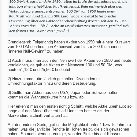
100 D-Mark aus dem Jahr 1950 hatten im Laufe der Jahrzehnte durch die
Inflation einen erheblichen Kaufkraftverlust. Rein rechnerisch über den
Verbraucherpreisindex entsprechen 100 DM von 1950 heute einer
Kaufkraft von rund 250 bis 300 Euro (wobei die exakte historische
Umrechnung über den Faktor der Lebenshaltungskosten seit den 1950er-
Jahren etwa das 5- bis 6-Fache an Nominalwerten ausmacht, geteilt durch
den festen Euro-Faktor von 1,95583)
Grundlegend: Folgerichtig haben Aktien von 1950 mit einem Kurswert
von 100 DM den heutigen Aktienwert von bis zu 300 € um einen
"inneren Null-Gewinn" zu haben.
1) Auch muss man auch den Nennwert der Aktien von 1950 und heute
vergleichen, da gab es Aktien mit Nennwert 100 und 50 DM, was
heute 51,13 € und 25,56 € bedeutet.
2) Hinzu kommt die jährlich gezahlten Dividenden mit
Umrechnungsfaktor hinzu und deren Besteuerung.
3) Sollte man Aktien aus den USA, Japan oder Schweiz halten,
kommen die Währungskurse hinzu bzw. ab.
Hier erkennt man den ersten richtig Schritt, welche Aktie überhaupt so
lange auf den Markt überlebt hat! Und sich besser als der
Markendurchschnitt verhalten hat.
Auf der anderen Seite, gibt es die Möglichkeit unter 1 bzw. 5 Jahre zu
halten, was die jährliche Rendite in Höhen treibt, die sich gewaschen
haben! So auch siemens energie, von der Pleite bis auf Klassen-