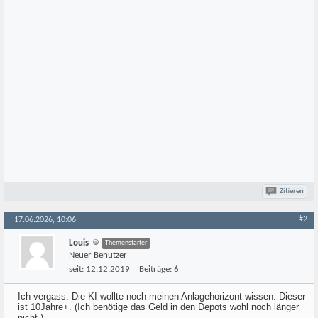
Zitieren
#2
17.06.2026, 10:06
Louis
Themenstarter
Neuer Benutzer
seit:
12.12.2019
Beiträge:
6
Ich vergass: Die KI wollte noch meinen Anlagehorizont wissen. Dieser
ist 10Jahre+. (Ich benötige das Geld in den Depots wohl noch länger
nicht.)