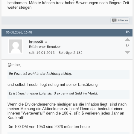
bestimmen. Märkte können trotz hoher Bewertungen noch längere Zeit
weiter steigen.
Zitieren
#6
06.08.2026, 16:48
bruno68
0
Erfahrener Benutzer
seit:
19.01.2013
Beiträge:
2.182
@mibe,
ihr Fazit, ist wohl in der Richtung richtig.
und selbst Tneub, liegt richtig mit seiner Einsätzung
Es ist (nach meiner Laiensicht) extrem viel Geld im Markt.
Wenn die Dividendenrendite niedriger als die Inflation liegt, sind nach
meiner Meinung die Aktienkurse zu hoch! Denn das bedeutet einen
inneren "Werteverfall" denn die 100 €, sFr. $ verlieren jedes Jahr an
Kaufkraft!
Die 100 DM von 1950 sind 2026 müssten heute