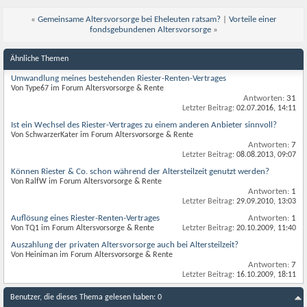
«
Gemeinsame Altersvorsorge bei Eheleuten ratsam?
|
Vorteile einer
fondsgebundenen Altersvorsorge
»
Ähnliche Themen
Umwandlung meines bestehenden Riester-Renten-Vertrages
Von Type67 im Forum Altersvorsorge & Rente
Antworten:
31
Letzter Beitrag:
02.07.2016,
14:11
Ist ein Wechsel des Riester-Vertrages zu einem anderen Anbieter sinnvoll?
Von SchwarzerKater im Forum Altersvorsorge & Rente
Antworten:
7
Letzter Beitrag:
08.08.2013,
09:07
Können Riester & Co. schon während der Altersteilzeit genutzt werden?
Von RalfW im Forum Altersvorsorge & Rente
Antworten:
1
Letzter Beitrag:
29.09.2010,
13:03
Auflösung eines Riester-Renten-Vertrages
Antworten:
1
Von TQ1 im Forum Altersvorsorge & Rente
Letzter Beitrag:
20.10.2009,
11:40
Auszahlung der privaten Altersvorsorge auch bei Altersteilzeit?
Von Heiniman im Forum Altersvorsorge & Rente
Antworten:
7
Letzter Beitrag:
16.10.2009,
18:11
Benutzer, die dieses Thema gelesen haben: 0