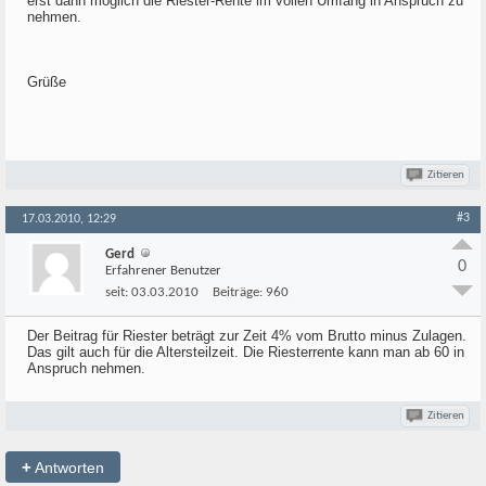
erst dann möglich die Riester-Rente im vollen Umfang in Anspruch zu
nehmen.
Grüße
Zitieren
#3
17.03.2010, 12:29
Gerd
0
Erfahrener Benutzer
seit:
03.03.2010
Beiträge:
960
Der Beitrag für Riester beträgt zur Zeit 4% vom Brutto minus Zulagen.
Das gilt auch für die Altersteilzeit. Die Riesterrente kann man ab 60 in
Anspruch nehmen.
Zitieren
+
Antworten