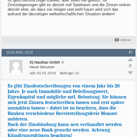
ihr geschäftstüchtiger Banker, aber seien sie gewiss, für
Zinssteigerungen gibt es derzeit null Spielraum und die Zinsen sinken
derzeit eher, als dass sie steigen und wohl kaum wird sich das
aufrund der derzeitigen weltwirtschaftlichen Situation ändern!
Zitieren
#3
12.05.2010, 13:13
IQ Hausbau GmbH
0
Neuer Benutzer
seit:
05.05.2010
Beiträge:
25
Es gibt Zinsfestschreibungen von einem Jahr bis 20
Jahre. Je nach Immobilie und Beleihungswert,
Eigenkapital und mögliche mtl. Belastung. Sie können
sich jetzt Zinsen festschreiben lassen und erst später
auszahlen lassen – dabei ist zu beachten, dass die
Banken verschiedene Bereitstellungsfreie Monate
anbieten.
Nach der Zinsbindung kann neu verhandlet werden
oder eine neue Bank gesucht werden. Achtung
Kündigungsfristen beachten!