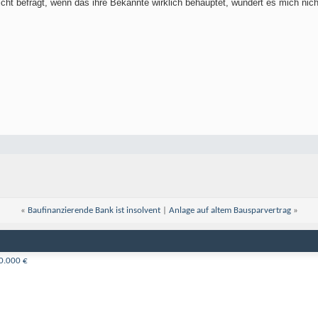
ht befragt, wenn das ihre Bekannte wirklich behauptet, wundert es mich nicht
«
Baufinanzierende Bank ist insolvent
|
Anlage auf altem Bausparvertrag
»
50.000 €