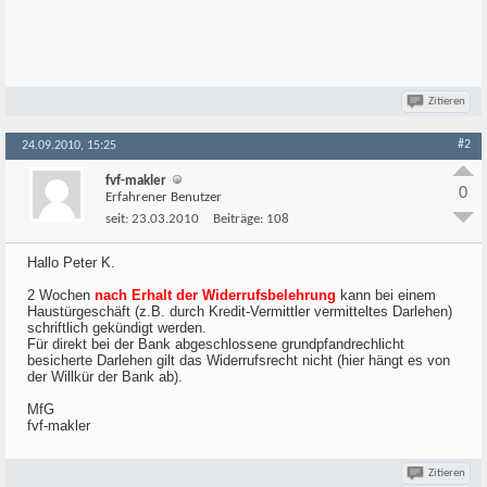
Zitieren
#2
24.09.2010, 15:25
fvf-makler
0
Erfahrener Benutzer
seit:
23.03.2010
Beiträge:
108
Hallo Peter K.
2 Wochen
nach Erhalt der Widerrufsbelehrung
kann bei einem
Haustürgeschäft (z.B. durch Kredit-Vermittler vermitteltes Darlehen)
schriftlich gekündigt werden.
Für direkt bei der Bank abgeschlossene grundpfandrechlicht
besicherte Darlehen gilt das Widerrufsrecht nicht (hier hängt es von
der Willkür der Bank ab).
MfG
fvf-makler
Zitieren