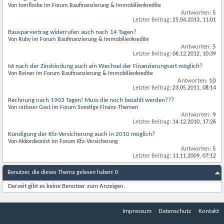
Von tomflocke im Forum Baufinanzierung & Immobilienkredite
Antworten:
5
Letzter Beitrag:
25.04.2013,
11:01
Bausparvertrag widerrufen auch nach 14 Tagen?
Von Ruby im Forum Baufinanzierung & Immobilienkredite
Antworten:
5
Letzter Beitrag:
06.12.2012,
10:39
Ist nach der Zinsbindung auch ein Wechsel der Finanzierungsart möglich?
Von Reiner im Forum Baufinanzierung & Immobilienkredite
Antworten:
10
Letzter Beitrag:
23.05.2011,
08:14
Rechnung nach 1903 Tagen! Muss die noch bezahlt werden???
Von ratloser Gast im Forum Sonstige Finanz-Themen
Antworten:
9
Letzter Beitrag:
14.12.2010,
17:26
Kündigung der Kfz-Versicherung auch in 2010 möglich?
Von Akkordeonist im Forum Kfz-Versicherung
Antworten:
5
Letzter Beitrag:
11.11.2009,
07:12
Benutzer, die dieses Thema gelesen haben: 0
Derzeit gibt es keine Benutzer zum Anzeigen.
Impressum
Datenschutz
Kontakt