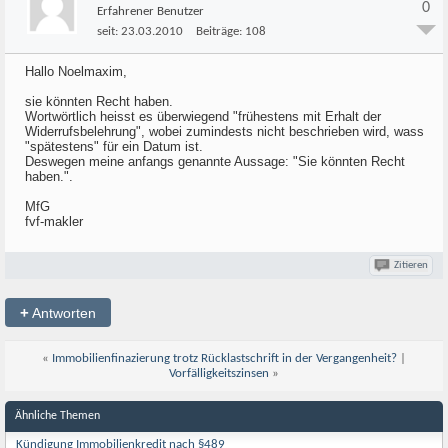
0
Erfahrener Benutzer
seit:
23.03.2010
Beiträge:
108
Hallo Noelmaxim,
sie könnten Recht haben.
Wortwörtlich heisst es überwiegend "frühestens mit Erhalt der
Widerrufsbelehrung", wobei zumindests nicht beschrieben wird, wass
"spätestens" für ein Datum ist.
Deswegen meine anfangs genannte Aussage: "Sie könnten Recht
haben.".
MfG
fvf-makler
Zitieren
+
Antworten
«
Immobilienfinazierung trotz Rücklastschrift in der Vergangenheit?
|
Vorfälligkeitszinsen
»
Ähnliche Themen
Kündigung Immobilienkredit nach §489