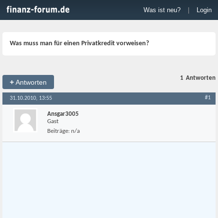
Was ist neu?
|
Login
Was muss man für einen Privatkredit vorweisen?
1
Antworten
+
Antworten
#1
31.10.2010, 13:55
Ansgar3005
Gast
Beiträge:
n/a