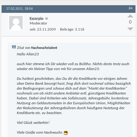
#4
17.02.2011, 18:04
Escorpio
0
Moderator
seit:
23.11.2009
Beiträge:
3.116
Zitat von
Nachwuchstalent
Hallo Alien23
auch hier stimme ich Dir wieder voll zu Bolitho. Nichts desto trotz auch
wieder ein kleiner Tipp von mir für unseren Alien23:
Du hattest geschrieben, das Du dir die Kreditkarte vor einigen Jahren
über Deine Bank besorgt hast, frag dich dort nochmal schlau bezüglich
der Bedingungen und schaue dich auf dem "Markt der Kreditkarten"
nochmals um ob nicht andere Anbieter evtl. günstigere Kreditkarten
haben. Dabei sind Kriterien wie Sollzinssatz, Jahresgebühr, kostenlose
Nutzung an Geldautomaten in der Europäischen Union, Möglichkeiten
der Reduzierung der Jahresgebühren durch häufigere Nutztung der
Kreditkarte etc. zu beachten.
Viel Glück weiterhin!
Viele Grüße vom Nachwuchs