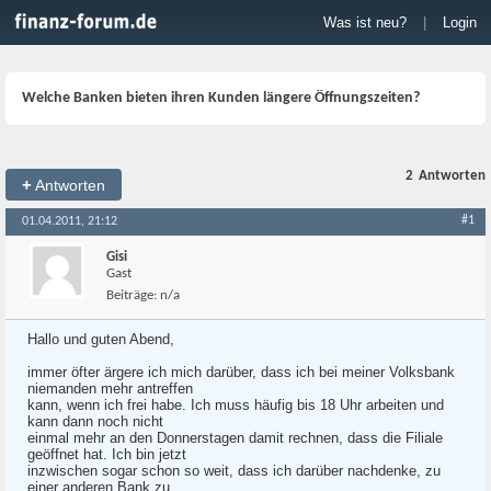
Was ist neu?
|
Login
Welche Banken bieten ihren Kunden längere Öffnungszeiten?
2
Antworten
+
Antworten
#1
01.04.2011, 21:12
Gisi
Gast
Beiträge:
n/a
Hallo und guten Abend,
immer öfter ärgere ich mich darüber, dass ich bei meiner Volksbank
niemanden mehr antreffen
kann, wenn ich frei habe. Ich muss häufig bis 18 Uhr arbeiten und
kann dann noch nicht
einmal mehr an den Donnerstagen damit rechnen, dass die Filiale
geöffnet hat. Ich bin jetzt
inzwischen sogar schon so weit, dass ich darüber nachdenke, zu
einer anderen Bank zu