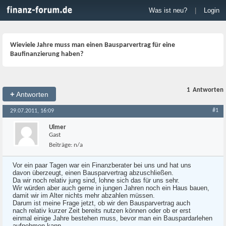
Was ist neu?
|
Login
Wieviele Jahre muss man einen Bausparvertrag für eine
Baufinanzierung haben?
1
Antworten
+
Antworten
#1
29.07.2011, 16:09
Ulmer
Gast
Beiträge:
n/a
Vor ein paar Tagen war ein Finanzberater bei uns und hat uns
davon überzeugt, einen Bausparvertrag abzuschließen.
Da wir noch relativ jung sind, lohne sich das für uns sehr.
Wir würden aber auch gerne in jungen Jahren noch ein Haus bauen,
damit wir im Alter nichts mehr abzahlen müssen.
Darum ist meine Frage jetzt, ob wir den Bausparvertrag auch
nach relativ kurzer Zeit bereits nutzen können oder ob er erst
einmal einige Jahre bestehen muss, bevor man ein Bauspardarlehen
aufnehmen kann.