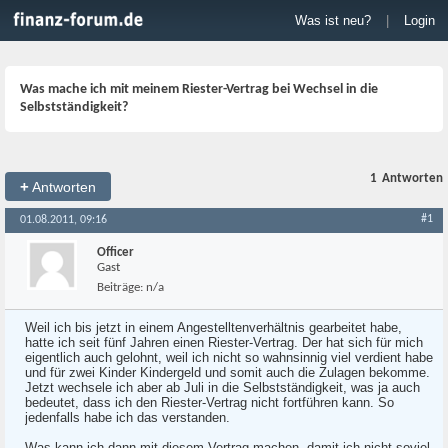
Was ist neu?
|
Login
Was mache ich mit meinem Riester-Vertrag bei Wechsel in die
Selbstständigkeit?
1
Antworten
+
Antworten
#1
01.08.2011, 09:16
Officer
Gast
Beiträge:
n/a
Weil ich bis jetzt in einem Angestelltenverhältnis gearbeitet habe,
hatte ich seit fünf Jahren einen Riester-Vertrag. Der hat sich für mich
eigentlich auch gelohnt, weil ich nicht so wahnsinnig viel verdient habe
und für zwei Kinder Kindergeld und somit auch die Zulagen bekomme.
Jetzt wechsele ich aber ab Juli in die Selbstständigkeit, was ja auch
bedeutet, dass ich den Riester-Vertrag nicht fortführen kann. So
jedenfalls habe ich das verstanden.
Was kann ich dann mit diesem Vertrag machen, damit ich nicht soviel