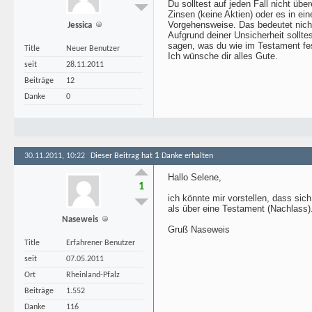
Du solltest auf jeden Fall nicht üb
Zinsen (keine Aktien) oder es in ei
Vorgehensweise. Das bedeutet nicht
Jessica
Aufgrund deiner Unsicherheit sollte
sagen, was du wie im Testament fes
Title
Neuer Benutzer
Ich wünsche dir alles Gute.
seit
28.11.2011
Beiträge
12
Danke
0
1
30.11.2011, 10:22
Dieser Beitrag hat
Danke erhalten
Hallo Selene,
1
ich könnte mir vorstellen, dass s
als über eine Testament (Nachlass)
Naseweis
Gruß Naseweis
Title
Erfahrener Benutzer
seit
07.05.2011
Ort
Rheinland-Pfalz
Beiträge
1.552
Danke
116