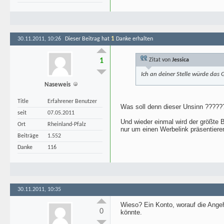
1
30.11.2011, 10:26
Dieser Beitrag hat
Danke erhalten
1
Zitat von
Jessica
Ich an deiner Stelle würde das 
Naseweis
Title
Erfahrener Benutzer
Was soll denn dieser Unsinn ?????
seit
07.05.2011
Und wieder einmal wird der größte 
Ort
Rheinland-Pfalz
nur um einen Werbelink präsentiere
Beiträge
1.552
Danke
116
30.11.2011, 10:35
Wieso? Ein Konto, worauf die Angehö
0
könnte.