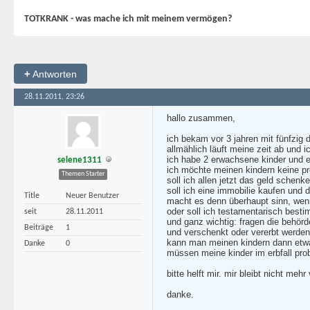
TOTKRANK - was mache ich mit meinem vermögen?
+
Antworten
28.11.2011, 23:26
hallo zusammen,
ich bekam vor 3 jahren mit fünfzig
allmählich läuft meine zeit ab und 
ich habe 2 erwachsene kinder und e
selene1311
ich möchte meinen kindern keine pro
Themen Starter
soll ich allen jetzt das geld schenk
soll ich eine immobilie kaufen und 
Title
Neuer Benutzer
macht es denn überhaupt sinn, wenn 
oder soll ich testamentarisch best
seit
28.11.2011
und ganz wichtig: fragen die behörd
Beiträge
1
und verschenkt oder vererbt werde
kann man meinen kindern dann et
Danke
0
müssen meine kinder im erbfall pro
bitte helft mir. mir bleibt nicht me
danke.