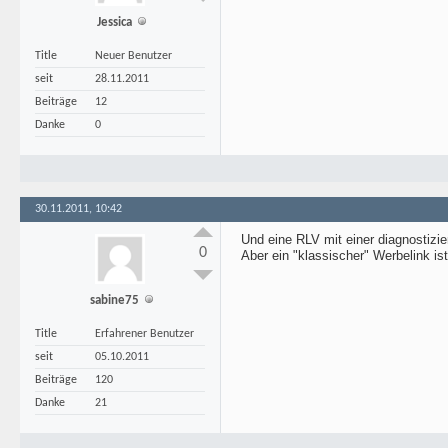
Jessica
Title
Neuer Benutzer
seit
28.11.2011
Beiträge
12
Danke
0
30.11.2011, 10:42
Und eine RLV mit einer diagnostizie
0
Aber ein "klassischer" Werbelink is
sabine75
Title
Erfahrener Benutzer
seit
05.10.2011
Beiträge
120
Danke
21