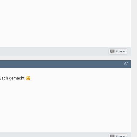
Zitieren
#7
 falsch gemacht
Zitieren