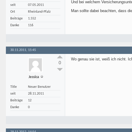
Und bei welchem Versicherungsunte
seit
07.05.2011
Man sollte dabei beachten, dass di
Ort
Rheinland-Pfalz
Beiträge
1.552
Danke
116
30.11.2011, 15:45
Wo genau sie ist, weiß ich nicht. Ic
0
Jessica
Title
Neuer Benutzer
seit
28.11.2011
Beiträge
12
Danke
0