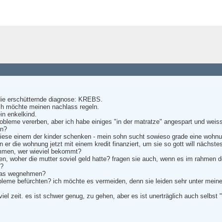
 die erschütternde diagnose: KREBS.
ich möchte meinen nachlass regeln.
in enkelkind.
bleme vererben, aber ich habe einiges "in der matratze" angespart und weiss
en?
diese einem der kinder schenken - mein sohn sucht sowieso grade eine wohnun
er die wohnung jetzt mit einem kredit finanziert, um sie so gott will nächst
immen, wer wieviel bekommt?
en, woher die mutter soviel geld hatte? fragen sie auch, wenn es im rahmen d
n?
was wegnehmen?
bleme befürchten? ich möchte es vermeiden, denn sie leiden sehr unter mein
hr viel zeit. es ist schwer genug, zu gehen, aber es ist unerträglich auch selbs