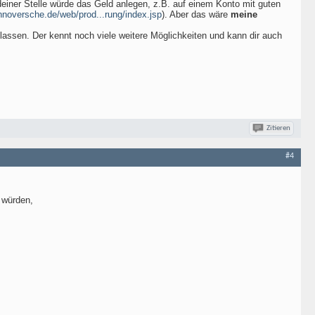
deiner Stelle würde das Geld anlegen, z.B. auf einem Konto mit guten
nnoversche.de/web/prod...rung/index.jsp
). Aber das wäre
meine
lassen. Der kennt noch viele weitere Möglichkeiten und kann dir auch
Zitieren
#4
 würden,