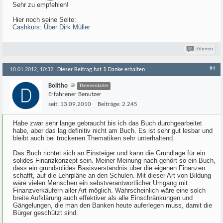
Sehr zu empfehlen!
Hier noch seine Seite:
Cashkurs: Über Dirk Müller
Zitieren
#4
1
10.01.2012, 10:32
Dieser Beitrag hat
Danke erhalten
Bolitho
Themenstarter
Erfahrener Benutzer
seit:
13.09.2010
Beiträge:
2.245
Habe zwar sehr lange gebraucht bis ich das Buch durchgearbeitet
habe, aber das lag definitiv nicht am Buch. Es ist sehr gut lesbar und
bleibt auch bei trockenen Thematiken sehr unterhaltend.
Das Buch richtet sich an Einsteiger und kann die Grundlage für ein
solides Finanzkonzept sein. Meiner Meinung nach gehört so ein Buch,
dass ein grundsolides Basisverständnis über die eigenen Finanzen
schafft, auf die Lehrpläne an den Schulen. Mit dieser Art von Bildung
wäre vielen Menschen ein sebstverantwortlicher Umgang mit
Finanzverkäufern aller Art möglich. Wahrscheinlich wäre eine solch
breite Aufklärung auch effektiver als alle Einschränkungen und
Gängelungen, die man den Banken heute auferlegen muss, damit die
Bürger geschützt sind.