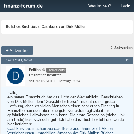
Was ist neu?
|
Login
Bolithos Buchtipps: Cashkurs von Dirk Müller
3
Antworten
+
Antworten
#1
14.09.2011, 07:20
Bolitho
Themenstarter
Erfahrener Benutzer
seit:
13.09.2010
Beiträge:
2.245
Hallo,
ein neues Finanzbuch hat das Licht der Welt erblickt. Geschrieben
von Dirk Müller, dem "Gesicht der Börse", macht es mir große
Hoffnung, dass es vielen Menschen einen sehr guten Einstieg in
Finanzthemen oder aber eine gute Korrekturmöglichkeit für
gefährliches Halbwissen sein kann. Die erste Rezension (siehe Link
am Ende) liest sich sehr gut. Ich habe das Buch bestellt und werde
hier berichten:
Cashkurs: So machen Sie das Beste aus Ihrem Geld: Aktien,
Versicherungen, Immobilien: Amazon.de: Dirk Müller: Bücher