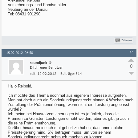
Alexander Reibold
Versicherungs- und Fondsmakler
Neuburg an der Donau
Tel: 08431 901290
Zitieren
#4
15.02.2012, 08:50
soundjunk
0
Erfahrener Benutzer
seit:
12.02.2012
Beiträge:
314
Hallo Reibold,
ich möchte das Thema nochmal aus eigenem Interesse aufgreifen.
Man hat doch auch ein Sonderkündigungsrecht binnen 4 Wochen nach
Zustellung der Prämienerhöhung, wenn nicht die Leistung angepasst
wurde!?
Ich meine bei Hausratversicherungen ist es ja üblich, dass die
Prämien zu Gunsten Leistungen erhöht werden, aber es gibt ja auch
die reine Prämienerhöhung.
Darüber hinaus meine ich mal gehört zu haben, dass eine solche
Preissteigerung mind. 5% betragen muss, um von seinem
Sonderkündigungsrecht gebrauch machen zu können.