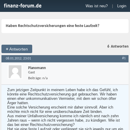
Was ist neu?
|
Login
Haben Rechtschutzversicherungen eine feste Laufzeit?
6
Antworten
+
Antworten
#1
08.01.2012, 23:01
Pianomann
Gast
Beiträge:
n/a
Zum jetzigen Zeitpunkt in meinem Leben habe ich das Gefühl, ich
könnte eine Rechtschutzversicherung gut gebrauchen. Wir haben
einen eher unkommunikativen Vermieter, mit dem wir schon öfter
Ärger hatten.
Eine solche Versicherung erscheint mir daher sinnvoll. Aber ich
möchte mich nicht für eine unüberschaubare Zeit binden.
Aus meiner Unfallversicherung komme ich nämlich erst nach zehn
Jahren raus – wenn ich nicht vergessen habe, zu kündigen. Wie ist
das bei einer Rechtschutzversicherung?
Hat sie eine feste Laufzeit oder verlängert sie sich jeweils nur um ein