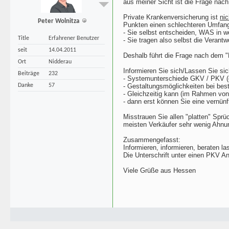
aus meiner Sicht ist die Frage nac
Private Krankenversicherung ist
nic
Peter Wolnitza
Punkten einen schlechteren Umfang 
- Sie selbst entscheiden, WAS in w
Title
Erfahrener Benutzer
- Sie tragen also selbst die Verantw
seit
14.04.2011
Deshalb führt die Frage nach dem "
Ort
Nidderau
Informieren Sie sich/Lassen Sie sic
Beiträge
232
- Systemunterschiede GKV / PKV (d
Danke
57
- Gestaltungsmöglichkeiten bei best
- Gleichzeitig kann (im Rahmen von 
- dann erst können Sie eine vernünft
Misstrauen Sie allen "platten" Sprü
meisten Verkäufer sehr wenig Ahnun
Zusammengefasst:
Informieren, informieren, beraten l
Die Unterschrift unter einen PKV An
Viele Grüße aus Hessen