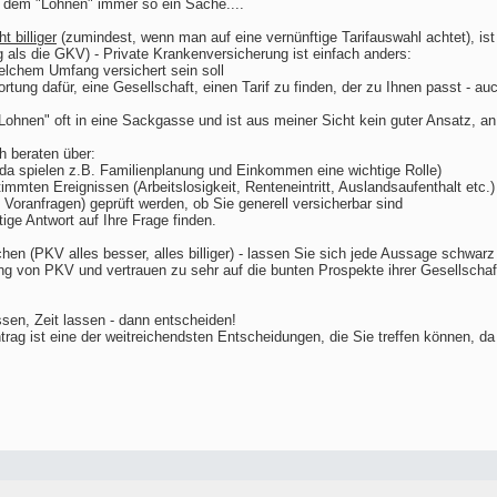
h dem "Lohnen" immer so ein Sache....
ht billiger
(zumindest, wenn man auf eine vernünftige Tarifauswahl achtet), is
als die GKV) - Private Krankenversicherung ist einfach anders:
elchem Umfang versichert sein soll
ortung dafür, eine Gesellschaft, einen Tarif zu finden, der zu Ihnen passt - au
Lohnen" oft in eine Sackgasse und ist aus meiner Sicht kein guter Ansatz, a
h beraten über:
a spielen z.B. Familienplanung und Einkommen eine wichtige Rolle)
immten Ereignissen (Arbeitslosigkeit, Renteneintritt, Auslandsaufenthalt etc.)
Voranfragen) geprüft werden, ob Sie generell versicherbar sind
ige Antwort auf Ihre Frage finden.
chen (PKV alles besser, alles billiger) - lassen Sie sich jede Aussage schwar
g von PKV und vertrauen zu sehr auf die bunten Prospekte ihrer Gesellschaf
assen, Zeit lassen - dann entscheiden!
trag ist eine der weitreichendsten Entscheidungen, die Sie treffen können, da