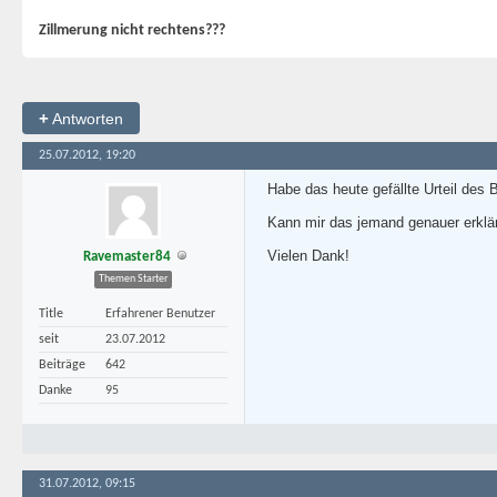
Zillmerung nicht rechtens???
+
Antworten
25.07.2012, 19:20
Habe das heute gefällte Urteil des
Kann mir das jemand genauer erklär
Vielen Dank!
Ravemaster84
Themen Starter
Title
Erfahrener Benutzer
seit
23.07.2012
Beiträge
642
Danke
95
31.07.2012, 09:15