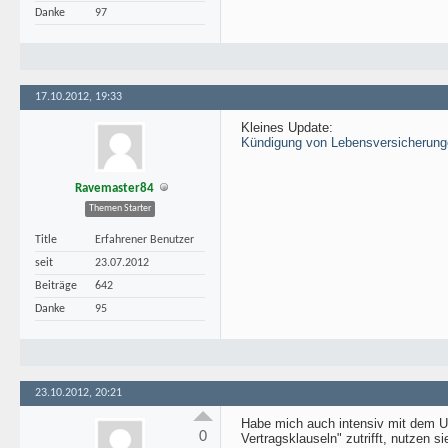
Danke
97
17.10.2012, 19:33
Kleines Update:
Kündigung von Lebensversicherunge
Ravemaster84
Themen Starter
Title
Erfahrener Benutzer
seit
23.07.2012
Beiträge
642
Danke
95
23.10.2012, 20:21
Habe mich auch intensiv mit dem Ur
0
Vertragsklauseln" zutrifft, nutzen s