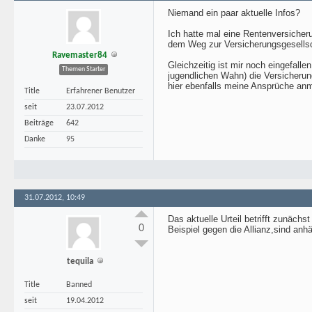
Niemand ein paar aktuelle Infos?
Ich hatte mal eine Rentenversicher
dem Weg zur Versicherungsgesellsc
Ravemaster84
Gleichzeitig ist mir noch eingefall
Themen Starter
jugendlichen Wahn) die Versicherun
hier ebenfalls meine Ansprüche an
Title
Erfahrener Benutzer
seit
23.07.2012
Beiträge
642
Danke
95
31.07.2012, 10:49
Das aktuelle Urteil betrifft zunäc
0
Beispiel gegen die Allianz,sind an
tequila
Title
Banned
seit
19.04.2012