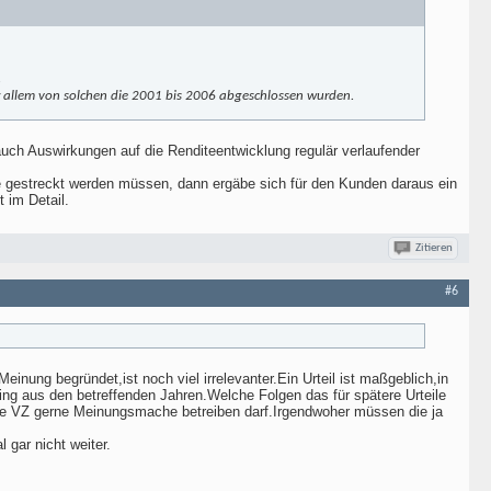
.
r allem von solchen die 2001 bis 2006 abgeschlossen wurden.
uch Auswirkungen auf die Renditeentwicklung regulär verlaufender
re gestreckt werden müssen, dann ergäbe sich für den Kunden daraus ein
t im Detail.
Zitieren
#6
einung begründet,ist noch viel irrelevanter.Ein Urteil ist maßgeblich,in
ng aus den betreffenden Jahren.Welche Folgen das für spätere Urteile
 die VZ gerne Meinungsmache betreiben darf.Irgendwoher müssen die ja
 gar nicht weiter.