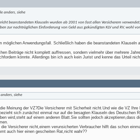
le anders, siehe
richt beanstandeten Klauseln wurden ab 2001 von fast allen Versicherern verwendet
geben zur nachträglichen Einforderung von Geld aus gekündigten KLV und RV, wohl vo
en möglichen Anwendungsfall. Schließlich haben die beanstandeten Klauseln a
chen Beiträge nicht komplett auffressen, sondern vielmehr über mehrere Jah
hfordern könnte. Allerdings bin ich auch kein Jurist und kenne das Urteil nich
 anders, siehe
 die Meinung der VZ?Die Versicherer mit Sicherheit nicht.Und wie die VZ Ihre M
zieht sich zunächst einmal nur auf die besagten Klauseln des Deutschen Ri
aben wird,steht auf einem anderen Blatt.Sie sollten jedoch akzeptieren,dass
hmen.
 die Versicherer nicht,einem verunsicherten Verbraucher hilft das schon einmal
mmt auch hier einen gescheiten Rat,nicht wahr??