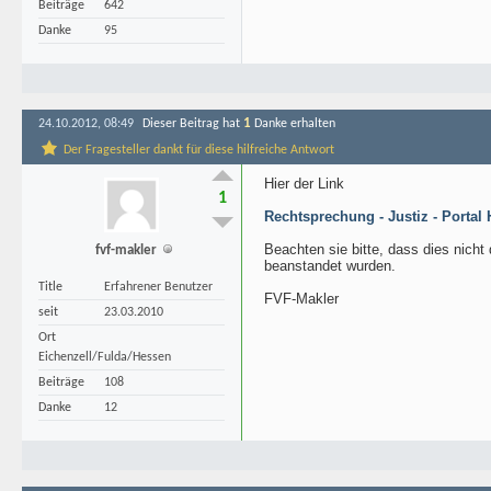
Beiträge
642
Danke
95
1
24.10.2012, 08:49
Dieser Beitrag hat
Danke erhalten
Der Fragesteller dankt für diese hilfreiche Antwort
Hier der Link
1
Rechtsprechung - Justiz - Porta
Beachten sie bitte, dass dies nicht
fvf-makler
beanstandet wurden.
Title
Erfahrener Benutzer
FVF-Makler
seit
23.03.2010
Ort
Eichenzell/Fulda/Hessen
Beiträge
108
Danke
12