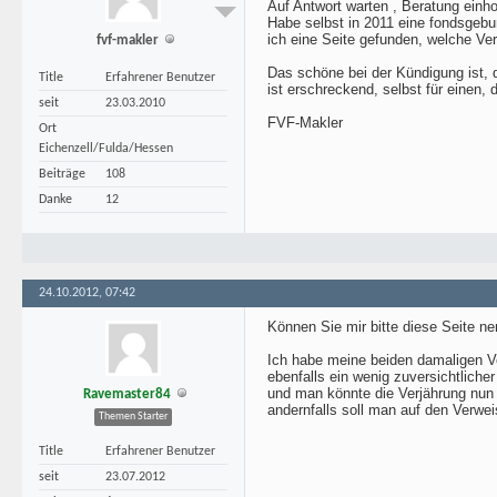
Auf Antwort warten , Beratung einh
Habe selbst in 2011 eine fondsgeb
ich eine Seite gefunden, welche Ver
fvf-makler
Das schöne bei der Kündigung ist, 
Title
Erfahrener Benutzer
ist erschreckend, selbst für einen, 
seit
23.03.2010
FVF-Makler
Ort
Eichenzell/Fulda/Hessen
Beiträge
108
Danke
12
24.10.2012, 07:42
Können Sie mir bitte diese Seite n
Ich habe meine beiden damaligen Ve
ebenfalls ein wenig zuversichtlich
und man könnte die Verjährung nun
Ravemaster84
andernfalls soll man auf den Verwe
Themen Starter
Title
Erfahrener Benutzer
seit
23.07.2012