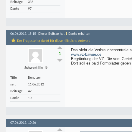
Beiträge
335
Danke
97
1
06.08.2012, 15:15
Dieser Beitrag hat
Danke erhalten
Der Fragesteller dankt für diese hilfreiche Antwort
Das sieht die Verbraucherzentrale a
1
www.vz-bawue.de
Begründung der VZ: Die vom Gerich
Dort soll es bald Formblätter gebe
Schwertlilie
Title
Benutzer
seit
11.06.2012
Beiträge
42
Danke
10
07.08.2012, 10:26