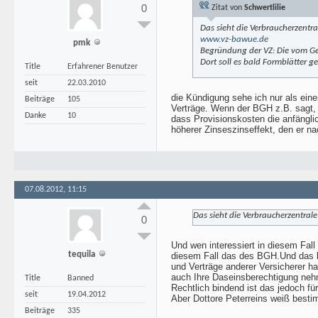
0
Zitat von
Schwertlilie
Das sieht die Verbraucherzentra
www.vz-bawue.de
pmk
Begründung der VZ: Die vom Ge
Dort soll es bald Formblätter 
Title
Erfahrener Benutzer
seit
22.03.2010
die Kündigung sehe ich nur als ein
Beiträge
105
Verträge. Wenn der BGH z.B. sagt,
Danke
10
dass Provisionskosten die anfängli
höherer Zinseszinseffekt, den er nac
07.08.2012, 11:15
Das sieht die Verbraucherzentrale
0
Und wen interessiert in diesem Fall
tequila
diesem Fall das des BGH.Und das be
und Verträge anderer Versicherer h
auch Ihre Daseinsberechtigung ne
Title
Banned
Rechtlich bindend ist das jedoch für
seit
19.04.2012
Aber Dottore Peterreins weiß besti
Beiträge
335