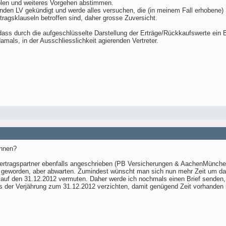
olen und weiteres Vorgehen abstimmen.
unden LV gekündigt und werde alles versuchen, die (in meinem Fall erhobene
tragsklauseln betroffen sind, daher grosse Zuversicht.
dass durch die aufgeschlüsselte Darstellung der Erträge/Rückkaufswerte ein B
damals, in der Ausschliesslichkeit agierenden Vertreter.
ennen?
rtragspartner ebenfalls angeschrieben (PB Versicherungen & AachenMünchener
er geworden, aber abwarten. Zumindest wünscht man sich nun mehr Zeit um da
 auf den 31.12.2012 vermuten. Daher werde ich nochmals einen Brief senden
is der Verjährung zum 31.12.2012 verzichten, damit genügend Zeit vorhanden i