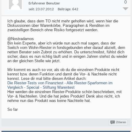
0
Erfahrener Benutzer
seit:
23.07.2012
Beiträge:
642
Ich glaube, dass dem TO nicht mehr geholfen wird, wenn hier die
Diskussionen über Warenkörbe, Paragraphen & Renditen im
zweistelligen Bereich ohne Risiko fortgesetzt werden.
@Nostradamos
Bin kein Experte, aber ich würde nun auch mal sagen, dass der
Switch vom Wohn-Riester in fondsgebunden eher darauf abzielt, dem
netten Berater sein Zubrot zu erhöhen. Du unterschreibst, fühlst dich
sicher, dass es nun richtig läuft und in einigen Jahren stehst du wieder
an der gleichen Stelle wie jetzt.
Mir kommt es auch so vor, als ob du die einzelnen Produkte nicht
kennst bzw. deren Funktion und damit die Vor- & Nachteile nicht
kennst. Lese dir mal bitte diesen Artikel durch:
Die Riester-Tests von Finanztest - Alle Riester-Sparformen im
Vergleich - Special - Stiftung Warentest
Hier werden die einzelnen Riester-Produkte schön beschrieben, mit
Vor- & Nachteilen. Und die hat jedes Produkt! Denk also nicht, ich
nehme nun das Produkt was keine Nachteile hat.
So far
Zitieren