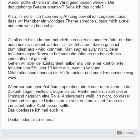
wurde, sollte ohnehin in den Wind geschossen werden. Der
dazugehörige Berater ebenso!? Sehe ich das richtig?
Also, ihr seht - ich habe wenig Ahnung obwohl ich zugeben muss,
dass wir hier über ein wichtiges Thema sprechen, dass mich aktuell
auch ein wenig beunruhigt.
Zu all dem hinzu kommt natürlich nun noch ein anderer Fakt, der hier
auch bereits erwähnt worden ist. Die Inflation - davon gehe ich
zumindest aus - wird kommen. Man sagt es zwar nicht, denn
Inflationsängste/Konsum befeuern die Inflation (so hab ich das
jedenfalls mal gelernt).
Gehen wir aber der Einfachheit halber mal von einer kontrollierte
Inflation von 5% über 10Jahre aus, womit (Achtung:
Milchmädchenrechnung) die Hälfte meiner und eurer Ersparnisse weg
wäre.
Wenn wir nun über Zeiträume sprechen, die 8 oder mehr Jahre in der
Zukunft liegen, vielleicht sogar bis zur Rente reichen, spielt dieser
Umstand natürlich eine Rolle. Andererseits weiß ich nicht, ob dieser
Umstand die ganze Diskussion zu sehr verkompliziert / man dies
zunächst außer Acht lassen sollte.
Das überlasse ich mal euch :-)
Danke jedenfalls nochmal.
Zitieren