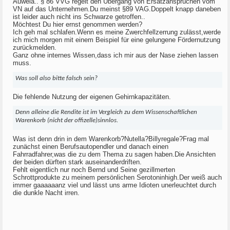
Auweia.. § 86 VVG regelt den Übergang von Ersatzansprüchen vom
VN auf das Unternehmen.Du meinst §89 VAG.Doppelt knapp daneben
ist leider auch nicht ins Schwarze getroffen..
Möchtest Du hier ernst genommen werden?
Ich geh mal schlafen.Wenn es meine Zwerchfellzerrung zulässt,werde
ich mich morgen mit einem Beispiel für eine gelungene Fördernutzung
zurückmelden.
Ganz ohne internes Wissen,dass ich mir aus der Nase ziehen lassen
muss.
Was soll also bitte falsch sein?
Die fehlende Nutzung der eigenen Gehirnkapazitäten.
Denn alleine die Rendite ist im Vergleich zu dem Wissenschaftlichen
Warenkorb (nicht der offizelle)sinnlos.
Was ist denn drin in dem Warenkorb?Nutella?Billyregale?Frag mal
zunächst einen Berufsautopendler und danach einen
Fahrradfahrer,was die zu dem Thema zu sagen haben.Die Ansichten
der beiden dürften stark auseinanderdriften.
Fehlt eigentlich nur noch Bernd und Seine gezillmerten
Schrottprodukte zu meinem persönlichen Serotoninhigh.Der weiß auch
immer gaaaaaanz viel und lässt uns arme Idioten unerleuchtet durch
die dunkle Nacht irren.