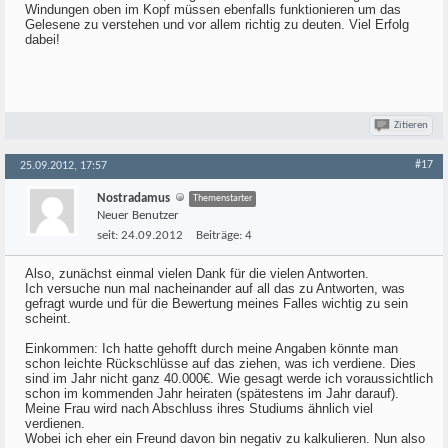
Windungen oben im Kopf müssen ebenfalls funktionieren um das
Gelesene zu verstehen und vor allem richtig zu deuten. Viel Erfolg
dabei!
Zitieren
#17
25.09.2012, 17:57
Nostradamus
Themenstarter
Neuer Benutzer
seit:
24.09.2012
Beiträge:
4
Also, zunächst einmal vielen Dank für die vielen Antworten.
Ich versuche nun mal nacheinander auf all das zu Antworten, was
gefragt wurde und für die Bewertung meines Falles wichtig zu sein
scheint.
Einkommen: Ich hatte gehofft durch meine Angaben könnte man
schon leichte Rückschlüsse auf das ziehen, was ich verdiene. Dies
sind im Jahr nicht ganz 40.000€. Wie gesagt werde ich voraussichtlich
schon im kommenden Jahr heiraten (spätestens im Jahr darauf).
Meine Frau wird nach Abschluss ihres Studiums ähnlich viel
verdienen.
Wobei ich eher ein Freund davon bin negativ zu kalkulieren. Nun also