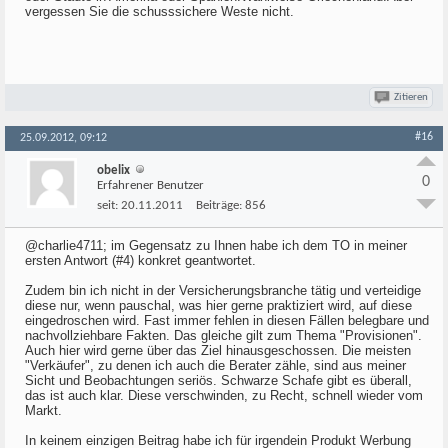
vergessen Sie die schusssichere Weste nicht.
Zitieren
#16
25.09.2012, 09:12
obelix
0
Erfahrener Benutzer
seit:
20.11.2011
Beiträge:
856
@charlie4711; im Gegensatz zu Ihnen habe ich dem TO in meiner
ersten Antwort (#4) konkret geantwortet.
Zudem bin ich nicht in der Versicherungsbranche tätig und verteidige
diese nur, wenn pauschal, was hier gerne praktiziert wird, auf diese
eingedroschen wird. Fast immer fehlen in diesen Fällen belegbare und
nachvollziehbare Fakten. Das gleiche gilt zum Thema "Provisionen".
Auch hier wird gerne über das Ziel hinausgeschossen. Die meisten
"Verkäufer", zu denen ich auch die Berater zähle, sind aus meiner
Sicht und Beobachtungen seriös. Schwarze Schafe gibt es überall,
das ist auch klar. Diese verschwinden, zu Recht, schnell wieder vom
Markt.
In keinem einzigen Beitrag habe ich für irgendein Produkt Werbung