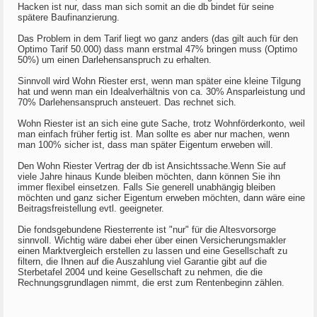
Hacken ist nur, dass man sich somit an die db bindet für seine
spätere Baufinanzierung.
Das Problem in dem Tarif liegt wo ganz anders (das gilt auch für den
Optimo Tarif 50.000) dass mann erstmal 47% bringen muss (Optimo
50%) um einen Darlehensanspruch zu erhalten.
Sinnvoll wird Wohn Riester erst, wenn man später eine kleine Tilgung
hat und wenn man ein Idealverhältnis von ca. 30% Ansparleistung und
70% Darlehensanspruch ansteuert. Das rechnet sich.
Wohn Riester ist an sich eine gute Sache, trotz Wohnförderkonto, weil
man einfach früher fertig ist. Man sollte es aber nur machen, wenn
man 100% sicher ist, dass man später Eigentum erweben will.
Den Wohn Riester Vertrag der db ist Ansichtssache.Wenn Sie auf
viele Jahre hinaus Kunde bleiben möchten, dann können Sie ihn
immer flexibel einsetzen. Falls Sie generell unabhängig bleiben
möchten und ganz sicher Eigentum erweben möchten, dann wäre eine
Beitragsfreistellung evtl. geeigneter.
Die fondsgebundene Riesterrente ist "nur" für die Altesvorsorge
sinnvoll. Wichtig wäre dabei eher über einen Versicherungsmakler
einen Marktvergleich erstellen zu lassen und eine Gesellschaft zu
filtern, die Ihnen auf die Auszahlung viel Garantie gibt auf die
Sterbetafel 2004 und keine Gesellschaft zu nehmen, die die
Rechnungsgrundlagen nimmt, die erst zum Rentenbeginn zählen.