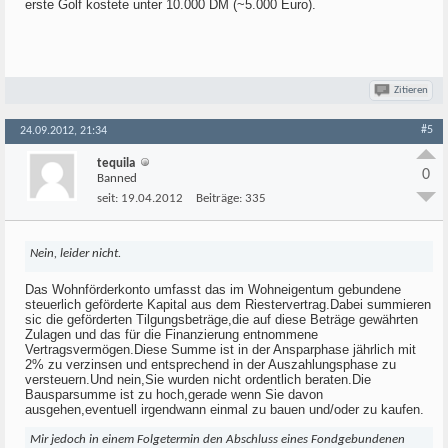
erste Golf kostete unter 10.000 DM (~5.000 Euro).
Zitieren
#5
24.09.2012, 21:34
tequila
0
Banned
seit:
19.04.2012
Beiträge:
335
Nein, leider nicht.
Das Wohnförderkonto umfasst das im Wohneigentum gebundene
steuerlich geförderte Kapital aus dem Riestervertrag.Dabei summieren
sic die geförderten Tilgungsbeträge,die auf diese Beträge gewährten
Zulagen und das für die Finanzierung entnommene
Vertragsvermögen.Diese Summe ist in der Ansparphase jährlich mit
2% zu verzinsen und entsprechend in der Auszahlungsphase zu
versteuern.Und nein,Sie wurden nicht ordentlich beraten.Die
Bausparsumme ist zu hoch,gerade wenn Sie davon
ausgehen,eventuell irgendwann einmal zu bauen und/oder zu kaufen.
Mir jedoch in einem Folgetermin den Abschluss eines Fondgebundenen