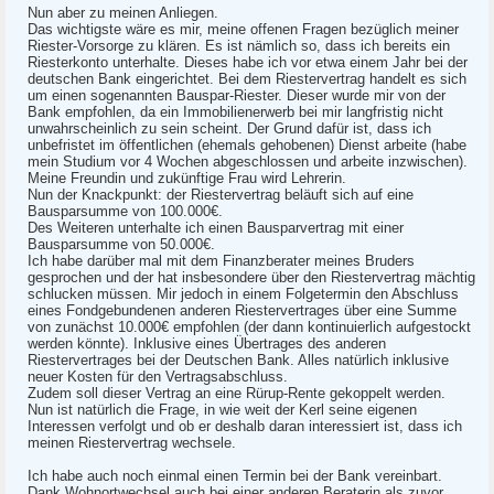
Nun aber zu meinen Anliegen.
Das wichtigste wäre es mir, meine offenen Fragen bezüglich meiner
Riester-Vorsorge zu klären. Es ist nämlich so, dass ich bereits ein
Riesterkonto unterhalte. Dieses habe ich vor etwa einem Jahr bei der
deutschen Bank eingerichtet. Bei dem Riestervertrag handelt es sich
um einen sogenannten Bauspar-Riester. Dieser wurde mir von der
Bank empfohlen, da ein Immobilienerwerb bei mir langfristig nicht
unwahrscheinlich zu sein scheint. Der Grund dafür ist, dass ich
unbefristet im öffentlichen (ehemals gehobenen) Dienst arbeite (habe
mein Studium vor 4 Wochen abgeschlossen und arbeite inzwischen).
Meine Freundin und zukünftige Frau wird Lehrerin.
Nun der Knackpunkt: der Riestervertrag beläuft sich auf eine
Bausparsumme von 100.000€.
Des Weiteren unterhalte ich einen Bausparvertrag mit einer
Bausparsumme von 50.000€.
Ich habe darüber mal mit dem Finanzberater meines Bruders
gesprochen und der hat insbesondere über den Riestervertrag mächtig
schlucken müssen. Mir jedoch in einem Folgetermin den Abschluss
eines Fondgebundenen anderen Riestervertrages über eine Summe
von zunächst 10.000€ empfohlen (der dann kontinuierlich aufgestockt
werden könnte). Inklusive eines Übertrages des anderen
Riestervertrages bei der Deutschen Bank. Alles natürlich inklusive
neuer Kosten für den Vertragsabschluss.
Zudem soll dieser Vertrag an eine Rürup-Rente gekoppelt werden.
Nun ist natürlich die Frage, in wie weit der Kerl seine eigenen
Interessen verfolgt und ob er deshalb daran interessiert ist, dass ich
meinen Riestervertrag wechsele.
Ich habe auch noch einmal einen Termin bei der Bank vereinbart.
Dank Wohnortwechsel auch bei einer anderen Beraterin als zuvor.