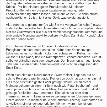
der Signatur teilweise zu sehen ist) kennen Sie ja vielleicht ja Herrn
Kriebel. Der hat ein sehr guten Produktprüfer. Mit diesem
Produktprüfer können Sie jede Kapitalversicherung, jede
Fondversicherung prüfen lassen. Vielleicht werden Sie dann etwas
nachdenklicher. Es ist nicht alles Gold, was goldig aussieht.
Also wäre es angebrachter (so wie Sie mir vorgeworfen haben) etwas
mehr Fakten aufzutischen. Ansonsten muß ich davon ausgehen, dass
hier die Gralswächter alle aus der Versicherungsbranche kommen und
eine andere Meinung direkt torpedieren wollen. Damit der "Kunde" bloß
bei der Stange bleibt.
Zum Thema Warenkorb (Offizeller Bundesstatistikamt) sind
Energiekosten nicht mehr enthalten, dafür aber Kanarienvogel,
Lakierung eines Kotflügels, Koks (der schwarze im Keller, nicht der
weisse für die Nase) und ein Kampfpanzer Leopard enthalten. Der ist
selbstverständlich günstiger geworden. Den brauchen wir auch jedes
Jahr neu. Genau so der Kanarienvogel und nicht zu vergessen den
Sack Koks.
Wenn sich hier kein Neuer mehr zu Wort meldet, liegt das nur an
solche Personen, wie ihr beide. Keiner von euch hat auch nur einmal
ein Frage ordentlich gestellt oder gefragt, warum ich zu dieser
Meinung gekommen binn. Ihr führt euch wie Platzhirsche auf - und
wenn jemand sich nur um eine Kleinigkeit verschreibt, wird im direkt
geistige Dunkelhet usw. unterstellt. Dies alles hat aber dem
Themenschreiber in keinster weise weitergeholfen (übrigens genauso
einem anderen Teilnehmer bei einem anderen Thema). Dort hätten Sie
ja vielleicht einmal genauer erklären können, warum bei einem