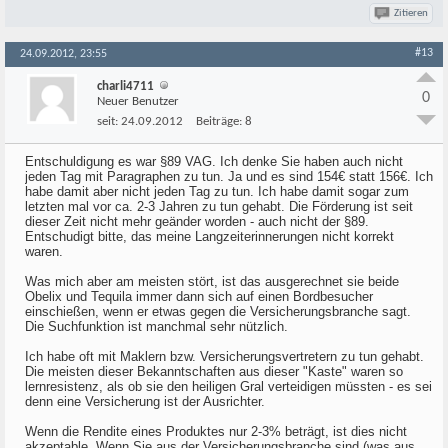
Zitieren
#13
24.09.2012, 23:55
charli4711
0
Neuer Benutzer
seit:
24.09.2012
Beiträge:
8
Entschuldigung es war §89 VAG. Ich denke Sie haben auch nicht
jeden Tag mit Paragraphen zu tun. Ja und es sind 154€ statt 156€. Ich
habe damit aber nicht jeden Tag zu tun. Ich habe damit sogar zum
letzten mal vor ca. 2-3 Jahren zu tun gehabt. Die Förderung ist seit
dieser Zeit nicht mehr geänder worden - auch nicht der §89.
Entschudigt bitte, das meine Langzeiterinnerungen nicht korrekt
waren.
Was mich aber am meisten stört, ist das ausgerechnet sie beide
Obelix und Tequila immer dann sich auf einen Bordbesucher
einschießen, wenn er etwas gegen die Versicherungsbranche sagt.
Die Suchfunktion ist manchmal sehr nützlich.
Ich habe oft mit Maklern bzw. Versicherungsvertretern zu tun gehabt.
Die meisten dieser Bekanntschaften aus dieser "Kaste" waren so
lernresistenz, als ob sie den heiligen Gral verteidigen müssten - es sei
denn eine Versicherung ist der Ausrichter.
Wenn die Rendite eines Produktes nur 2-3% beträgt, ist dies nicht
akzeptable. Wenn Sie aus der Versicherungsbranche sind (was aus