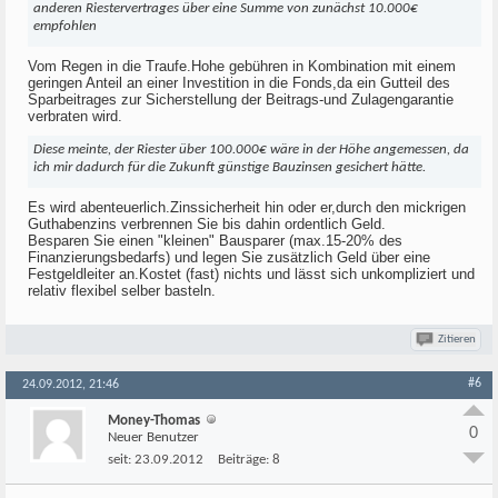
anderen Riestervertrages über eine Summe von zunächst 10.000€
empfohlen
Vom Regen in die Traufe.Hohe gebühren in Kombination mit einem
geringen Anteil an einer Investition in die Fonds,da ein Gutteil des
Sparbeitrages zur Sicherstellung der Beitrags-und Zulagengarantie
verbraten wird.
Diese meinte, der Riester über 100.000€ wäre in der Höhe angemessen, da
ich mir dadurch für die Zukunft günstige Bauzinsen gesichert hätte.
Es wird abenteuerlich.Zinssicherheit hin oder er,durch den mickrigen
Guthabenzins verbrennen Sie bis dahin ordentlich Geld.
Besparen Sie einen "kleinen" Bausparer (max.15-20% des
Finanzierungsbedarfs) und legen Sie zusätzlich Geld über eine
Festgeldleiter an.Kostet (fast) nichts und lässt sich unkompliziert und
relativ flexibel selber basteln.
Zitieren
#6
24.09.2012, 21:46
Money-Thomas
0
Neuer Benutzer
seit:
23.09.2012
Beiträge:
8