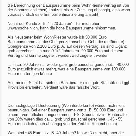
die Berechnung der Bausparsumme beim WohnRiestervertrag ist von
der (voraussichtlichen) Laufzeit bis zur Zuteilung abhängig, also wann
voraussichtlich eine Immobilienfinanzierung ansteht.
Nennt der Kunde z. B. "in 20 Jahren" - für mich eher
unwahrscheinlich, kann die hohe Bausparsumme hinkommen.
Als Neustarter beim WohnRiester würde ich 50.000 Euro
Bausparsumme als die Obergrenze ansehen. Geht die (geförderte)
Obergrenze von 2.100 Euro p. A. auf diesen Vertrag, so sind ...ganz
grob gerechnet... in rund 9 1/2 Jahren ca. 20.000 Euro auf diesem
Vertrag und könnte zugeteilt werden/wird zugeteilt werden.
... in ca. 20 Jahren ... wieder ganz grob pauschal gerechnet... 40.000
Euro (natürlich etwas mehr), was eine Bausparsumme von 100.000
Euro rechtfertigen könnte.
Aus meiner Sicht hat sich ein Bankberater eine gute Statistik und ggf.
Provision erarbeitet. Verdient wäre das falsche Wort.
Die nachgelagert Besteuerung (Wohnförderkonto) würde mich nicht
beunruhigen. Bei einer Bausparsumme von z. B. 50.000 Euro und
einem - vermutlichen, angenommen - ESt-Steuersatz im Rentenalter
von 20% wären dies ca. ...grob und pauschal gerechnet... 45 - 55
Euro monatlich (auch abhängig von der Zeit bis Rentenbeginn).
Was sind ~45 Euro in z. B. 40 Jahren? Ich weiß es nicht, aber der