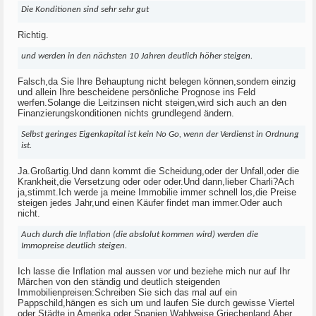
Die Konditionen sind sehr sehr gut
Richtig.
und werden in den nächsten 10 Jahren deutlich höher steigen.
Falsch,da Sie Ihre Behauptung nicht belegen können,sondern einzig
und allein Ihre bescheidene persönliche Prognose ins Feld
werfen.Solange die Leitzinsen nicht steigen,wird sich auch an den
Finanzierungskonditionen nichts grundlegend ändern.
Selbst geringes Eigenkapital ist kein No Go, wenn der Verdienst in Ordnung
ist.
Ja.Großartig.Und dann kommt die Scheidung,oder der Unfall,oder die
Krankheit,die Versetzung oder oder oder.Und dann,lieber Charli?Ach
ja,stimmt.Ich werde ja meine Immobilie immer schnell los,die Preise
steigen jedes Jahr,und einen Käufer findet man immer.Oder auch
nicht.
Auch durch die Inflation (die abslolut kommen wird) werden die
Immopreise deutlich steigen.
Ich lasse die Inflation mal aussen vor und beziehe mich nur auf Ihr
Märchen von den ständig und deutlich steigenden
Immobilienpreisen:Schreiben Sie sich das mal auf ein
Pappschild,hängen es sich um und laufen Sie durch gewisse Viertel
oder Städte in Amerika oder Spanien.Wahlweise Griechenland.Aber