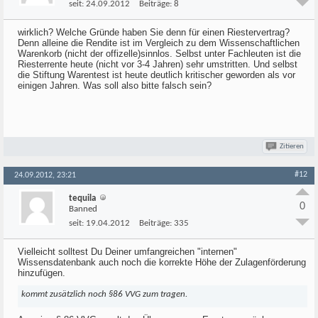
seit:
24.09.2012
Beiträge:
8
wirklich? Welche Gründe haben Sie denn für einen Riestervertrag?
Denn alleine die Rendite ist im Vergleich zu dem Wissenschaftlichen
Warenkorb (nicht der offizelle)sinnlos. Selbst unter Fachleuten ist die
Riesterrente heute (nicht vor 3-4 Jahren) sehr umstritten. Und selbst
die Stiftung Warentest ist heute deutlich kritischer geworden als vor
einigen Jahren. Was soll also bitte falsch sein?
Zitieren
#12
24.09.2012, 23:21
tequila
0
Banned
seit:
19.04.2012
Beiträge:
335
Vielleicht solltest Du Deiner umfangreichen "internen"
Wissensdatenbank auch noch die korrekte Höhe der Zulagenförderung
hinzufügen.
kommt zusätzlich noch §86 VVG zum tragen.