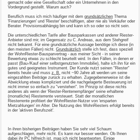
gemacht oder eine Gesellschaft oder ein Unternehmen in den
Vordergrund gestellt. Warum auch?
Beruflich muss ich mich häufiger mit dem
grundsätzlichen
Thema
'Finanzierungen' und 'Riester' beschäftigen, aber nie als Verkäufer oder
Berater. Provisionsabhängig bin und kann ich so oder so nicht sein.
Die unterschiedlichen Tarife aller Bausparkassen und anderer Riester-
Anbieter sind mir, im Gegensatz zu C. Andreas, aus dem Stehgreif
nicht bekannt. Für eine grundsätzliche Aussage benötige ich diese (in
den meisten Fällen) nicht.
Grundsätzlich
stelle ich fest, dass speziell
der WohnRiester-Bausparvertrag - aus meiner Sicht - in seiner
Bewertung etwas zu schlecht beurteilt wird. In den Fällen, in denen er
passt (Bau-/Kauf einer selbstgenutzten Immobilie), halte ich ihn für ein
gutes und geeignetes Instrument. Der Kunde nutzt seinen "Riester"
bereits heute und muss
z. B.
nicht ~90 Jahre alt werden um seine
eingezahlten Beiträge zurück zu erhalten. Zugegebenerweise ist die
Abwicklung etwas kompliziert und die nachgelagerte Besteuerung ist
nicht immer so einfach zu "verstehen". Im Prinzip ist diese nichts
anderes als wenn der 'Riester-Rentenempfänger' seine erhaltene
(monatliche) Riesterrente versteuert. Statt der monatlichen
Riesterrente profitiert der WohnRiester-Nutzer von 'ersparten
Mietzahlungen' im Alter. Die Nutzung des WohnRiesters erfolgt bereits
in der 'aktiven Berufszeit'.
In ihren bisherigen Beiträgen haben Sie sehr viel Schaum
aufgeschlagen, mehr nicht. Es kann nur besser werden. Ob Ihnen
dabei ihr PC hilfreich ist, mag ich nicht beantworten. Einige