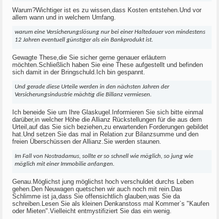
Warum?Wichtiger ist es zu wissen,dass Kosten entstehen.Und vor
allem wann und in welchem Umfang.
warum eine Versicherungslösung nur bei einer Haltedauer von mindestens
12 Jahren eventuell günstiger als ein Bankprodukt ist.
Gewagte These,die Sie sicher gerne genauer erläutern
möchten.Schließlich haben Sie eine These aufgestellt und befinden
sich damit in der Bringschuld.Ich bin gespannt.
Und gerade diese Urteile werden in den nächsten Jahren der
Versicherungsindustrie mächtig die Billanz vermiesen.
Ich beneide Sie um Ihre Glaskugel.Informieren Sie sich bitte einmal
darüber,in welcher Höhe die Allianz Rückstellungen für die aus dem
Urteil,auf das Sie sich beziehen,zu erwartenden Forderungen gebildet
hat.Und setzen Sie das mal in Relation zur Bilanzsumme und den
freien Überschüssen der Allianz.Sie werden staunen.
Im Fall von Nostradamus, sollte er so schnell wie möglich, so jung wie
möglich mit einer Immobilie anfangen.
Genau.Möglichst jung möglichst hoch verschuldet durchs Leben
gehen.Den Neuwagen quetschen wir auch noch mit rein.Das
Schlimme ist ja,dass Sie offensichtlich glauben,was Sie da
schreiben.Lesen Sie als kleinen Denkanstoss mal Kommer`s "Kaufen
oder Mieten".Vielleicht entmystifiziert Sie das ein wenig.