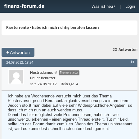
Was ist neu?
|
Login
Riesterrente - habe ich mich richtig beraten lassen?
23
Antworten
+
Antworten
#1
24.09.2012, 19:24
Nostradamus
Themenstarter
Neuer Benutzer
seit:
24.09.2012
Beiträge:
4
Ich habe am Wochenende versucht mich über das Thema
Riestervorsorge und Berufsunfähigkeitsversicherung zu informieren.
Jedoch stößt man dabei auf viele sehr Widersprüchliche Angaben, so
dass ich mich nun an euch wenden muss.
Damit das hier möglichst viele Personen lesen, habe ich - wie
unschwer zu erkennen - einen eigenen Thread erstellt. Tut mir Leid,
sollte ich das Forum damit zumüllen. Wenn das Thema uninteressant
ist, wird es zumindest schnell nach unten durch gereicht...