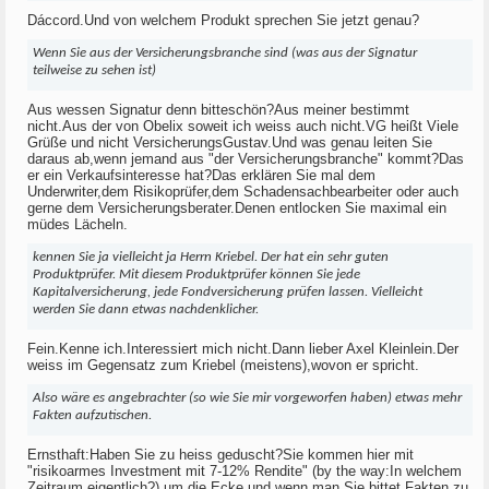
Dáccord.Und von welchem Produkt sprechen Sie jetzt genau?
Wenn Sie aus der Versicherungsbranche sind (was aus der Signatur
teilweise zu sehen ist)
Aus wessen Signatur denn bitteschön?Aus meiner bestimmt
nicht.Aus der von Obelix soweit ich weiss auch nicht.VG heißt Viele
Grüße und nicht VersicherungsGustav.Und was genau leiten Sie
daraus ab,wenn jemand aus "der Versicherungsbranche" kommt?Das
er ein Verkaufsinteresse hat?Das erklären Sie mal dem
Underwriter,dem Risikoprüfer,dem Schadensachbearbeiter oder auch
gerne dem Versicherungsberater.Denen entlocken Sie maximal ein
müdes Lächeln.
kennen Sie ja vielleicht ja Herrn Kriebel. Der hat ein sehr guten
Produktprüfer. Mit diesem Produktprüfer können Sie jede
Kapitalversicherung, jede Fondversicherung prüfen lassen. Vielleicht
werden Sie dann etwas nachdenklicher.
Fein.Kenne ich.Interessiert mich nicht.Dann lieber Axel Kleinlein.Der
weiss im Gegensatz zum Kriebel (meistens),wovon er spricht.
Also wäre es angebrachter (so wie Sie mir vorgeworfen haben) etwas mehr
Fakten aufzutischen.
Ernsthaft:Haben Sie zu heiss geduscht?Sie kommen hier mit
"risikoarmes Investment mit 7-12% Rendite" (by the way:In welchem
Zeitraum eigentlich?) um die Ecke,und wenn man Sie bittet,Fakten zu