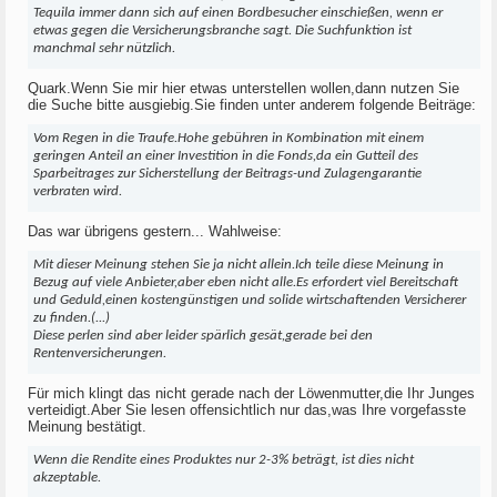
Tequila immer dann sich auf einen Bordbesucher einschießen, wenn er
etwas gegen die Versicherungsbranche sagt. Die Suchfunktion ist
manchmal sehr nützlich.
Quark.Wenn Sie mir hier etwas unterstellen wollen,dann nutzen Sie
die Suche bitte ausgiebig.Sie finden unter anderem folgende Beiträge:
Vom Regen in die Traufe.Hohe gebühren in Kombination mit einem
geringen Anteil an einer Investition in die Fonds,da ein Gutteil des
Sparbeitrages zur Sicherstellung der Beitrags-und Zulagengarantie
verbraten wird.
Das war übrigens gestern... Wahlweise:
Mit dieser Meinung stehen Sie ja nicht allein.Ich teile diese Meinung in
Bezug auf viele Anbieter,aber eben nicht alle.Es erfordert viel Bereitschaft
und Geduld,einen kostengünstigen und solide wirtschaftenden Versicherer
zu finden.(...)
Diese perlen sind aber leider spärlich gesät,gerade bei den
Rentenversicherungen.
Für mich klingt das nicht gerade nach der Löwenmutter,die Ihr Junges
verteidigt.Aber Sie lesen offensichtlich nur das,was Ihre vorgefasste
Meinung bestätigt.
Wenn die Rendite eines Produktes nur 2-3% beträgt, ist dies nicht
akzeptable.