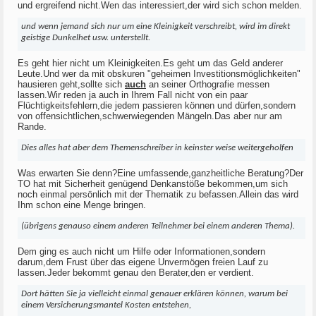
und ergreifend nicht.Wen das interessiert,der wird sich schon melden.
und wenn jemand sich nur um eine Kleinigkeit verschreibt, wird im direkt
geistige Dunkelhet usw. unterstellt.
Es geht hier nicht um Kleinigkeiten.Es geht um das Geld anderer
Leute.Und wer da mit obskuren "geheimen Investitionsmöglichkeiten"
hausieren geht,sollte sich
auch
an seiner Orthografie messen
lassen.Wir reden ja auch in Ihrem Fall nicht von ein paar
Flüchtigkeitsfehlern,die jedem passieren können und dürfen,sondern
von offensichtlichen,schwerwiegenden Mängeln.Das aber nur am
Rande.
Dies alles hat aber dem Themenschreiber in keinster weise weitergeholfen
Was erwarten Sie denn?Eine umfassende,ganzheitliche Beratung?Der
TO hat mit Sicherheit genügend Denkanstöße bekommen,um sich
noch einmal persönlich mit der Thematik zu befassen.Allein das wird
Ihm schon eine Menge bringen.
(übrigens genauso einem anderen Teilnehmer bei einem anderen Thema).
Dem ging es auch nicht um Hilfe oder Informationen,sondern
darum,dem Frust über das eigene Unvermögen freien Lauf zu
lassen.Jeder bekommt genau den Berater,den er verdient.
Dort hätten Sie ja vielleicht einmal genauer erklären können, warum bei
einem Versicherungsmantel Kosten entstehen,