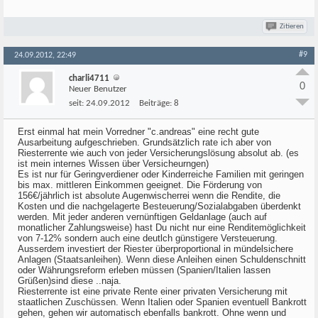
Zitieren
#9
24.09.2012, 22:49
charli4711
0
Neuer Benutzer
seit:
24.09.2012
Beiträge:
8
Erst einmal hat mein Vorredner "c.andreas" eine recht gute
Ausarbeitung aufgeschrieben. Grundsätzlich rate ich aber von
Riesterrente wie auch von jeder Versicherungslösung absolut ab. (es
ist mein internes Wissen über Versicheurngen)
Es ist nur für Geringverdiener oder Kinderreiche Familien mit geringen
bis max. mittleren Einkommen geeignet. Die Förderung von
156€/jährlich ist absolute Augenwischerrei wenn die Rendite, die
Kosten und die nachgelagerte Besteuerung/Sozialabgaben überdenkt
werden. Mit jeder anderen vernünftigen Geldanlage (auch auf
monatlicher Zahlungsweise) hast Du nicht nur eine Renditemöglichkeit
von 7-12% sondern auch eine deutlch günstigere Versteuerung.
Ausserdem investiert der Riester überproportional in mündelsichere
Anlagen (Staatsanleihen). Wenn diese Anleihen einen Schuldenschnitt
oder Währungsreform erleben müssen (Spanien/Italien lassen
Grüßen)sind diese ..naja.
Riesterrente ist eine private Rente einer privaten Versicherung mit
staatlichen Zuschüssen. Wenn Italien oder Spanien eventuell Bankrott
gehen, gehen wir automatisch ebenfalls bankrott. Ohne wenn und