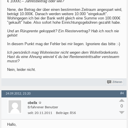
€ 10000,-- Jahresbeitrag oder wie?
Nene, der Betrag der über einen bestimmten Zeitraum angespart wird,
beträgt 10.000€. Danach werden weitere 10.000 "eingekauft".
Wohingegen ich bei der Bank wohl gleich eine Summe von 100.000€
"gekauft" habe. Also sofort hohe Einrichtungsgebühren gezahlt habe.
Und an Rüruprente gekoppelt? Ein Riestervertrag? Hab ich noch nie
gehört
In diesem Punkt mag der Fehler bei mir liegen. Ignoriere das bitte :-)
Ich persönlich mag Wohnriester nicht wegen dem Wohnförderkonto.
Hast du eine Ahnung wieviel € du bei Renteneintrittsalter versteuern
musst?
Nein, leider nicht.
Zitieren
#4
24.09.2012, 21:20
obelix
0
Erfahrener Benutzer
seit:
20.11.2011
Beiträge:
856
Hallo,