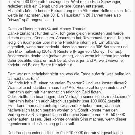
nicht von 80.000brutto auszugehen. Wird meine Frau Schwanger,
reduziert sich ein Gehalt und weitere Kosten entstehen.
Ebenfalls könnte bei der Betrachtung mein Alter eine Rolle spielen. Ich
werde im nächsten Jahr 30. Ein Hauskauf in 20 Jahren wäre also
"etwas" spät angesetzt. ;-)
Dann zu Ravenmaster84 und Money Thomas
Danke zunächst für den Link. Ich gehe gleich einkaufen und werde
diesen anschließend lesen. Ansonsten hat Ravenmaster recht. Ich bin
lediglich rudimentär über meine Produkte informiert. Ein Skandal
eigentlich, wenn man bedenkt, dass ich monatlich 90€ Bauspare und
den Maximalbetrag (164€ ?) Riestere (Frage von Money Thomas).
Andererseits denke ich (naiver weise), dass wenn ich schon jemanden
dafür bezahle, dass er mich berät, dieser jemand A: weiß wovon er
spricht und B: das Beste für mich tut.
Dem war nun scheinbar nicht so, was die Frage aufwirft: was sollte ich
als nächstes tun?
Wo finde ich z.B. einen neutralen Experten? Und was kostet dieser?
Was sollte ich darüber hinaus tun? Alle Riesterzahlungen einfrieren?
Immerhin geht mir hier monatlich reichlich Geld flöten.
Oder: Sollte ich beantragen, den Vertrag in seiner Höhe zu reduzieren?
Immerhin habe ich auch Abschlussgebühr über 100.000€ gezahlt.
Evtl. kann man da ja anteilig etwas zurück bekommen, wenn ich
nachweislich falsch beraten worden bin. Somit könnte man den
Vertrag wie z.B. vorgeschlagen über eine Summe von z.B. 50.000€
weiterlaufen lassen. Dies könnte ohnehin Sinn machen, wenn dieser
irgendwann in die Zuteilung gehen soll.
Den Fondgebundenen Riester über 10.000€ der mir vorgeschlagen