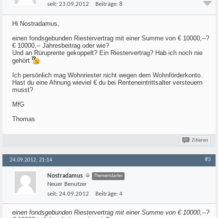
seit:
23.09.2012
Beiträge:
8
Hi Nostradamus,
einen fondsgebunden Riestervertrag mit einer Summe von € 10000,--?
€ 10000,-- Jahresbeitrag oder wie?
Und an Rüruprente gekoppelt? Ein Riestervertrag? Hab ich noch nie
gehört
Ich persönlich mag Wohnriester nicht wegen dem Wohnförderkonto.
Hast du eine Ahnung wieviel € du bei Renteneintrittsalter versteuern
musst?
MfG
Thomas
Zitieren
#3
24.09.2012, 21:14
Nostradamus
Themenstarter
Neuer Benutzer
seit:
24.09.2012
Beiträge:
4
einen fondsgebunden Riestervertrag mit einer Summe von € 10000,--?