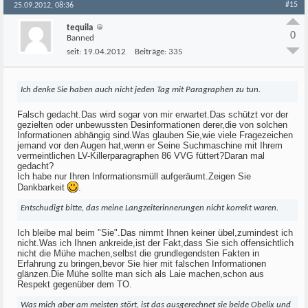
#15
25.09.2012, 08:36
tequila
0
Banned
seit:
19.04.2012
Beiträge:
335
Ich denke Sie haben auch nicht jeden Tag mit Paragraphen zu tun.
Falsch gedacht.Das wird sogar von mir erwartet.Das schützt vor der
gezielten oder unbewussten Desinformationen derer,die von solchen
Informationen abhängig sind.Was glauben Sie,wie viele Fragezeichen
jemand vor den Augen hat,wenn er Seine Suchmaschine mit Ihrem
vermeintlichen LV-Killerparagraphen 86 VVG füttert?Daran mal
gedacht?
Ich habe nur Ihren Informationsmüll aufgeräumt.Zeigen Sie
Dankbarkeit
.
Entschudigt bitte, das meine Langzeiterinnerungen nicht korrekt waren.
Ich bleibe mal beim "Sie".Das nimmt Ihnen keiner übel,zumindest ich
nicht.Was ich Ihnen ankreide,ist der Fakt,dass Sie sich offensichtlich
nicht die Mühe machen,selbst die grundlegendsten Fakten in
Erfahrung zu bringen,bevor Sie hier mit falschen Informationen
glänzen.Die Mühe sollte man sich als Laie machen,schon aus
Respekt gegenüber dem TO.
Was mich aber am meisten stört, ist das ausgerechnet sie beide Obelix und