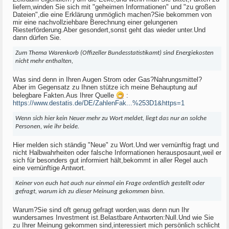
liefern,winden Sie sich mit "geheimen Informationen" und "zu großen
Dateien",die eine Erklärung unmöglich machen?Sie bekommen von
mir eine nachvollziehbare Berechnung einer gelungenen
Riesterförderung.Aber gesondert,sonst geht das wieder unter.Und
dann dürfen Sie.
Zum Thema Warenkorb (Offizeller Bundesstatistikamt) sind Energiekosten
nicht mehr enthalten,
Was sind denn in Ihren Augen Strom oder Gas?Nahrungsmittel?
Aber im Gegensatz zu Ihnen stütze ich meine Behauptung auf
belegbare Fakten.Aus Ihrer Quelle
:
https://www.destatis.de/DE/ZahlenFak...%253D1&https=1
Wenn sich hier kein Neuer mehr zu Wort meldet, liegt das nur an solche
Personen, wie ihr beide.
Hier melden sich ständig "Neue" zu Wort.Und wer vernünftig fragt und
nicht Halbwahrheiten oder falsche Informationen herausposaunt,weil er
sich für besonders gut informiert hält,bekommt in aller Regel auch
eine vernünftige Antwort.
Keiner von euch hat auch nur einmal ein Frage ordentlich gestellt oder
gefragt, warum ich zu dieser Meinung gekommen binn.
Warum?Sie sind oft genug gefragt worden,was denn nun Ihr
wundersames Investment ist.Belastbare Antworten:Null.Und wie Sie
zu Ihrer Meinung gekommen sind,interessiert mich persönlich schlicht