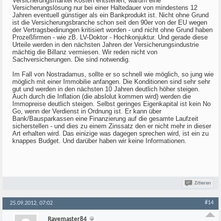
Versicherungsmantel Kosten entstehen, warum eine
Versicherungslösung nur bei einer Haltedauer von mindestens 12
Jahren eventuell günstiger als ein Bankprodukt ist. Nicht ohne Grund
ist die Versicherungsbranche schon seit den 90er von der EU wegen
der Vertragsbedinungen kritisiert worden - und nicht ohne Grund haben
Prozeßfirmen - wie zB. LV-Doktor - Hochkonjuktur. Und gerade diese
Urteile werden in den nächsten Jahren der Versicherungsindustrie
mächtig die Billanz vermiesen. Wir reden nicht von
Sachversicherungen. Die sind notwendig.
Im Fall von Nostradamus, sollte er so schnell wie möglich, so jung wie
möglich mit einer Immobilie anfangen. Die Konditionen sind sehr sehr
gut und werden in den nächsten 10 Jahren deutlich höher steigen.
Auch durch die Inflation (die abslolut kommen wird) werden die
Immopreise deutlich steigen. Selbst geringes Eigenkapital ist kein No
Go, wenn der Verdienst in Ordnung ist. Er kann über
Bank/Bausparkassen eine Finanzierung auf die gesamte Laufzeit
sicherstellen - und dies zu einem Zinssatz den er nicht mehr in dieser
Art erhalten wird. Das einizige was dagegen sprechen wird, ist ein zu
knappes Budget. Und darüber haben wir keine Informationen.
Zitieren
#14
25.09.2012, 07:02
Ravemaster84