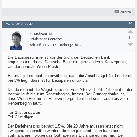
Zitieren
#8
24.09.2012, 22:47
C. Andreas
0
Erfahrener Benutzer
seit:
08.11.2009
Beiträge:
805
Die Bausparsumme ist aus der Sicht der Deutschen Bank
angemessen, da die Deutsche Bank ein ganz anderes Konzept hat,
wie der normale Wohn Riester.
Erstmal gilt es noch zu erwähnen, dass die Abschlußgebühr bei der db
bei 3% liegt, dass ist für Bausparen unüblich.
Die db rechnet die Wegstrecke aus vom Alter z.B. 28 - 48 - 65 d.h. der
Vertrag läuft bis zum Rentenbeginn, immer. Der Grundgedanke ist,
dass Wohn Riester als Altersvorsorge dient und somit auch bis zum
Rentenbeginn läuft.
Teil 1 ist ansparen
Teil 2 ist tilgen
Der Darlehenszins beträgt 1,5%. Die 20 Jahre müssen jetzt nicht
zwingend eingehalten werden, da man jederzeit teilen kann oder
vorfinanzieren, wobei das Guthaben als EK angerechnet wird. Der