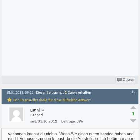
Zitieren
#2
1
18.01.2013, 09:12
Dieser Beitrag hat
Danke erhalten
Der Fragesteller dankt für diese hilfreiche Antwort
Latinl
1
Banned
seit:
31.10.2012
Beiträge:
396
verlangen kannst du nichts. Wenn Sie einen guten service haben und
die IT Voraussetzungen kriegst du die Aufstellung. Ich befürchte aber