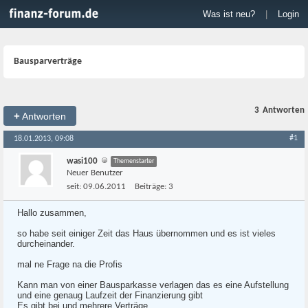
Was ist neu?
|
Login
Bausparverträge
3
Antworten
+
Antworten
#1
18.01.2013, 09:08
wasi100
Themenstarter
Neuer Benutzer
seit:
09.06.2011
Beiträge:
3
Hallo zusammen,
so habe seit einiger Zeit das Haus übernommen und es ist vieles
durcheinander.
mal ne Frage na die Profis
Kann man von einer Bausparkasse verlagen das es eine Aufstellung
und eine genaug Laufzeit der Finanzierung gibt
Es gibt bei und mehrere Verträge