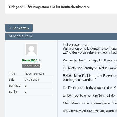
Dringend! KfW Programm 124 für Kaufnebenkosten
+
Antworten
09.04.2013, 17:16
Hallo zusammen!
Wir planen eine Eigentumswohnung 
124 dafür vorgesehen ist, auch Kau
Wir haben bei Interhyp, Dr. Klein
Keule2012
Themen Starter
Dr. Klein und Interhyp: "Keine Bank
Title
Neuer Benutzer
BHW: "Kein Problem, das Eigenkapi
wiedergeholt werden."
seit
09.04.2013
Beiträge
3
Dr. Klein und Interhyp wollen das 
Danke
0
BHW möchte einen großen Teil der
Mein Mann und ich planen jedoch ke
Ich würde mich sehr freuen, wenn m