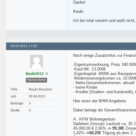
Danke!
Keule
Ich bin total verwirrt und weiß nich
09.04.2013, 17:22
Noch einige Zusatzinfos zur Finanzie
-Eigentumswohnung, Preis 190.000
-Kauf-NK: 13.000€
-Eigenkapital: 4000€ aus Bausparve
Keule2012
-Modernisierungskosten ca. 10.000
Themen Starter
- Netto-Gesamteinkommen: aktuell 
- keine Kinder
Title
Neuer Benutzer
- Kredite (Studien- und Autokredit
seit
09.04.2013
Hier eines der BHW-Angebote:
Beiträge
3
Dabei beträgt die Gesamtfinanzier
Danke
0
A . KFW Wohneigentum
Darlehen Zinssatz Laufzeit ca. 35 
45.000,00 € 2,65%
->
99,38€
Zinsen
1,82%
->
68,25€
Tilgung ab dem 2. 