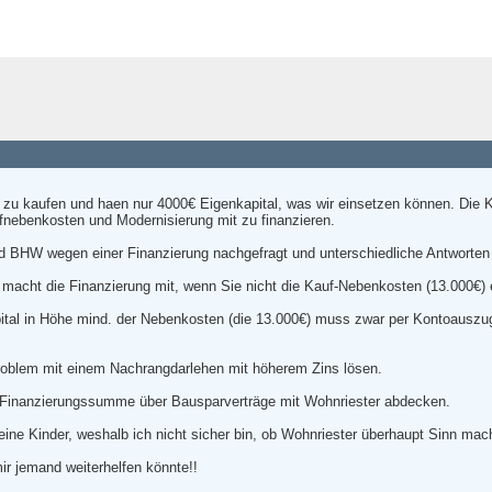
zu kaufen und haen nur 4000€ Eigenkapital, was wir einsetzen können. Die 
fnebenkosten und Modernisierung mit zu finanzieren.
 und BHW wegen einer Finanzierung nachgefragt und unterschiedliche Antwort
 macht die Finanzierung mit, wenn Sie nicht die Kauf-Nebenkosten (13.000€) e
tal in Höhe mind. der Nebenkosten (die 13.000€) muss zwar per Kontoausz
Problem mit einem Nachrangdarlehen mit höherem Zins lösen.
 Finanzierungssumme über Bausparverträge mit Wohnriester abdecken.
ine Kinder, weshalb ich nicht sicher bin, ob Wohnriester überhaupt Sinn mac
ir jemand weiterhelfen könnte!!