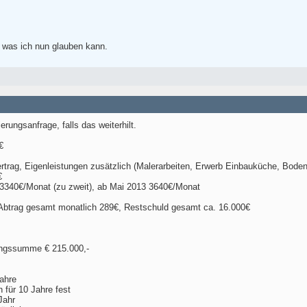
t, was ich nun glauben kann.
rungsanfrage, falls das weiterhilt.
€
rtrag, Eigenleistungen zusätzlich (Malerarbeiten, Erwerb Einbauküche, Bode
€
3340€/Monat (zu zweit), ab Mai 2013 3640€/Monat
), Abtrag gesamt monatlich 289€, Restschuld gesamt ca. 16.000€
ungssumme € 215.000,-
Jahre
 für 10 Jahre fest
Jahr