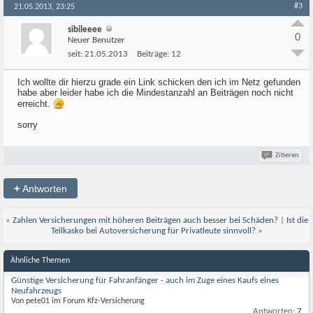
#3
21.05.2013, 23:25
sibileeee
0
Neuer Benutzer
seit:
21.05.2013
Beiträge:
12
Ich wollte dir hierzu grade ein Link schicken den ich im Netz gefunden
habe aber leider habe ich die Mindestanzahl an Beiträgen noch nicht
erreicht.
sorry
Zitieren
+
Antworten
«
Zahlen Versicherungen mit höheren Beiträgen auch besser bei Schäden?
|
Ist die
Teilkasko bei Autoversicherung für Privatleute sinnvoll?
»
Ähnliche Themen
Günstige Versicherung für Fahranfänger - auch im Zuge eines Kaufs eines
Neufahrzeugs
Von pete01 im Forum Kfz-Versicherung
Antworten:
7