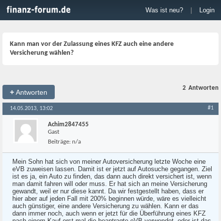
Was ist neu?
|
Login
Kann man vor der Zulassung eines KFZ auch eine andere
Versicherung wählen?
2
Antworten
+
Antworten
#1
14.05.2013, 13:02
Achim2847455
Gast
Beiträge:
n/a
Mein Sohn hat sich von meiner Autoversicherung letzte Woche eine
eVB zuweisen lassen. Damit ist er jetzt auf Autosuche gegangen. Ziel
ist es ja, ein Auto zu finden, das dann auch direkt versichert ist, wenn
man damit fahren will oder muss. Er hat sich an meine Versicherung
gewandt, weil er nur diese kannt. Da wir festgestellt haben, dass er
hier aber auf jeden Fall mit 200% beginnen würde, wäre es vielleicht
auch günstiger, eine andere Versicherung zu wählen. Kann er das
dann immer noch, auch wenn er jetzt für die Überführung eines KFZ
nach einem Kauf erst mal die beantragte eVB verwendet, oder ist das