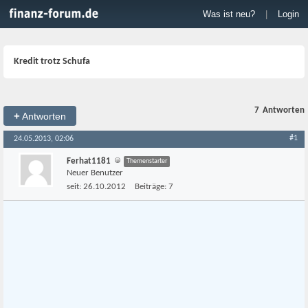
Was ist neu?
|
Login
Kredit trotz Schufa
7
Antworten
+
Antworten
#1
24.05.2013, 02:06
Ferhat1181
Themenstarter
Neuer Benutzer
seit:
26.10.2012
Beiträge:
7