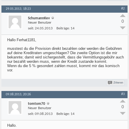
#2
29.05.2013, 18:23
SchumannKev
0
Neuer Benutzer
seit:
24.05.2013
Beiträge:
14
Hallo Ferhat1181,
musstest du die Provision direkt bezahlen oder werden die Gebühren
auf deine Kreditraten umgeschlagen? Die zweite Option ist die mir
bekannte; damit wird sichergestellt, dass die Vermittlungsgebühr auch
nur bezahlt werden muss, wenn der Kredit zustande kommt.
Wenn du die 5 % gesondert zahlen musst, kommt mir das komisch
vor.
Zitieren
#3
09.08.2013, 20:26
tomtom70
0
Neuer Benutzer
seit:
09.08.2013
Beiträge:
14
Hallo.