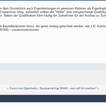
 dem Grundstück auch Eigenleistungen im gewissen Rahmen als Eigenkapital 
sparnisse nötig, außerdem sollten die "Helfer" eine entsprechende Qualifikatio
n. Neben der Qualifikation führt häufig der Zeitrahmen für den Ausbau zu S
 Baunebenkosten hinzu, die gerne niedrig gerechnet werden, wie z.B. Aushu
€ 30.000,-- zusammenkommen.
«
Traum vom Eigenheim
|
Bausparvertrag (BHW) - was soll ich machen?
»