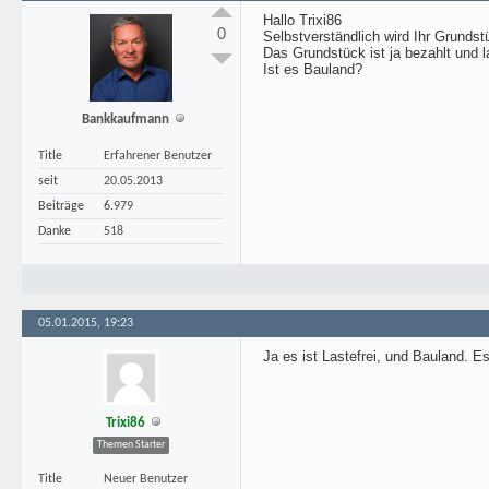
Hallo Trixi86
0
Selbstverständlich wird Ihr Grundstü
Das Grundstück ist ja bezahlt und la
Ist es Bauland?
Bankkaufmann
Title
Erfahrener Benutzer
seit
20.05.2013
Beiträge
6.979
Danke
518
05.01.2015, 19:23
Ja es ist Lastefrei, und Bauland. 
Trixi86
Themen Starter
Title
Neuer Benutzer