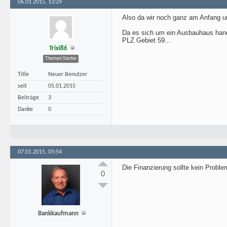
06.01.2015, 13:29
Also da wir noch ganz am Anfang u
Da es sich um ein Ausbauhaus hande
PLZ Gebiet 59...
Trixi86
Themen Starter
Title
Neuer Benutzer
seit
05.01.2015
Beiträge
3
Danke
0
07.01.2015, 05:54
Die Finanzierung sollte kein Problem
0
Bankkaufmann