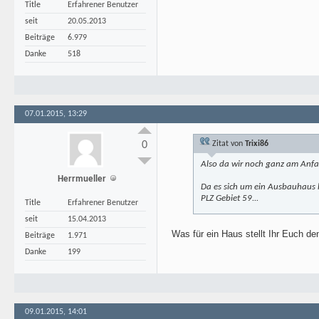
Title
Erfahrener Benutzer
seit
20.05.2013
Beiträge
6.979
Danke
518
07.01.2015, 13:29
0
Zitat von
Trixi86
Also da wir noch ganz am Anfa
Herrmueller
Da es sich um ein Ausbauhaus h
PLZ Gebiet 59...
Title
Erfahrener Benutzer
seit
15.04.2013
Was für ein Haus stellt Ihr Euch d
Beiträge
1.971
Danke
199
09.01.2015, 14:01