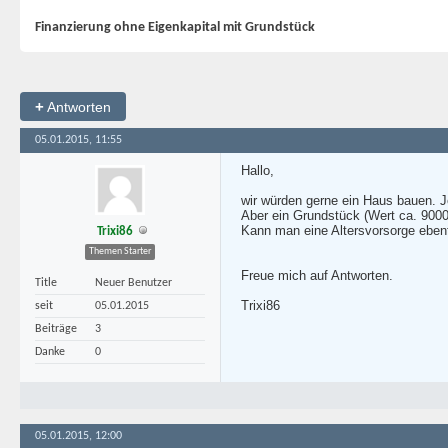
Finanzierung ohne Eigenkapital mit Grundstück
+
Antworten
05.01.2015, 11:55
Hallo,
wir würden gerne ein Haus bauen. J
Aber ein Grundstück (Wert ca. 9000
Kann man eine Altersvorsorge ebenf
Trixi86
Themen Starter
Freue mich auf Antworten.
Title
Neuer Benutzer
Trixi86
seit
05.01.2015
Beiträge
3
Danke
0
05.01.2015, 12:00