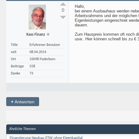
Hallo,
0
bei einem Ausbauhaus werden neben
Arbeitsrahmens und der möglichen Er
Eigenleistungen eingerechnet werde
dauern.
Zum Hauspreis kommen oft noch die
Kass Finanz
usw.. Hier können schnell bis zu 
Title
Erfahrener Benutzer
seit
08.04.2014
Ort
33098 Paderborn
Beiträge
558
Danke
73
+
Antworten
Ähnliche Themen
Finanzierung Neubau ETW ohne Eigenkapital