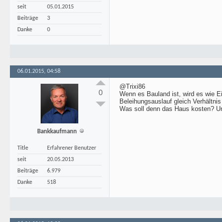
seit
05.01.2015
Beiträge
3
Danke
0
06.01.2015, 04:58
@Trixi86
0
Wenn es Bauland ist, wird es wie E
Beleihungsauslauf gleich Verhältni
Was soll denn das Haus kosten? Un
Bankkaufmann
Title
Erfahrener Benutzer
seit
20.05.2013
Beiträge
6.979
Danke
518